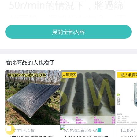
展開全部內容
看此商品的人也看了
人氣賣家
超人氣賣
小立立生活百貨
AA 昇瑋鋁窗五金 AA
【工具屋】 
五金行