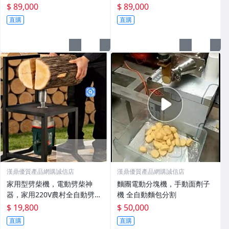
$ 89,000
$ 89,000
直購
直購
漢鼎優質產品網購誠信店
漢鼎優質產品網購誠信店
家用型劈柴機，電動劈柴神
麵團電動分塊機，手動面劑子
器，家用220V農村全自動劈材
機 全自動麵包分割
機
$ 19,800
$ 50,000
直購
直購