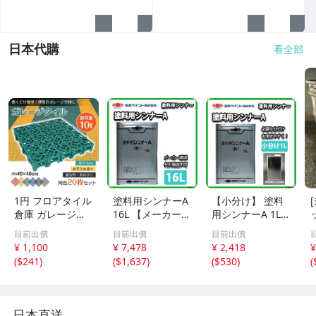
日本代購
看全部
1円 フロアタイル
塗料用シンナーA
【小分け】 塗料
倉庫 ガレージタ
16L 【メーカー直
用シンナーA 1L
イル タイル ガレ
送便/代引不可】
【メーカー直送
5
目前出價
目前出價
目前出價
ージマット 床タ
日本ペイント 塗
便/代引不可】 日
¥ 1,100
¥ 7,478
¥ 2,418
¥
イル ガレージ 床
料 Z03
本ペイント 塗料
(
$241
)
(
$1,637
)
(
$530
)
(
マット フロアマ
Z25
ット 車庫 駐車場
20枚セット wk02
7
日本直送