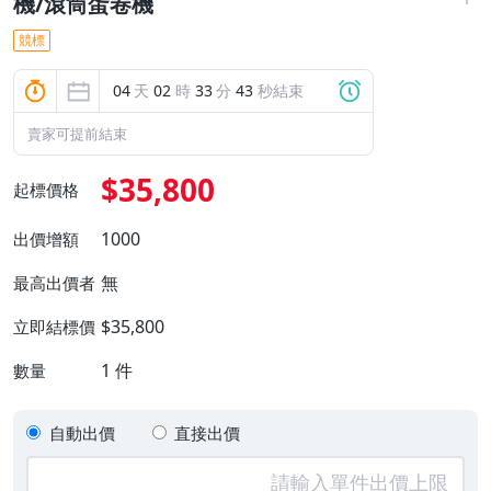
機/滾筒蛋卷機
競標
04
天
02
時
33
分
42
秒結束
賣家可提前結束
$35,800
起標價格
1000
出價增額
無
最高出價者
$35,800
立即結標價
1
件
數量
自動出價
直接出價