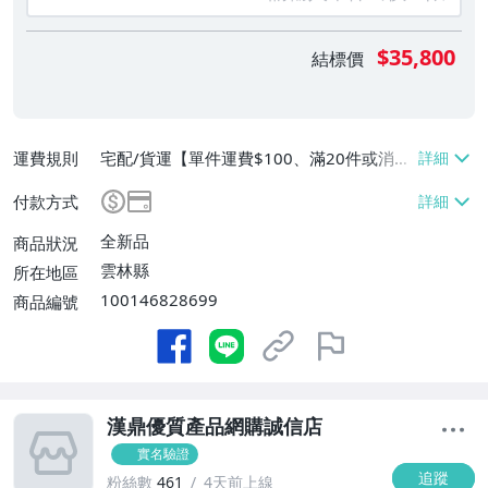
$35,800
結標價
運費規則
宅配/貨運【單件運費$100、滿20件或消費
滿$2000免運費】
付款方式
全新品
商品狀況
雲林縣
所在地區
100146828699
商品編號
漢鼎優質產品網購誠信店
實名驗證
追蹤
粉絲數
461
4天前上線