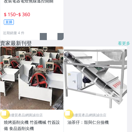
改裝電器電燈無線遙控開關
$ 150
~
$ 360
直購
近期銷量 4 件
賣家最新刊登
看更多
漢鼎優質產品網購誠信店
漢鼎優質產品網購誠信店
燒烤簽削尖機 竹簽機械 竹簽設
油茶仔：殼與仁分撿機
備 食品簽削尖機