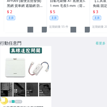
AFF069 (最便宜批發價)
自黏毛刷條 A1 底座寛5.
【工具屋】
黑網 貨車網 遮陽網 防曬
1 mm 毛長5 mm（背
角鐵 固
網 隔熱網 遮光網 種菜網
膠）毛刷條 防撞條 門邊
加強 補強
$ 2
$ 5
$ 3
針織黑網 蘭花網 溫室網
條 氣密條 門縫條 防震條
支撐 直
直購
直購
直購
遮陽布
隔音條 毛條
近期銷量 55 件
近期銷量 20
行動任意門
看更多
雁渟屋