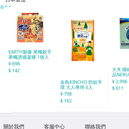
看更多
EARTH製藥 果蠅殺手
果蠅誘捕凝膠 1個入
¥ 698
大木 
$ 142
品NERU
袋
¥ 2,996
金鳥KINCHO 防蚊手
環 大人專用 6入
$ 611
¥ 798
$ 162
關於我們
客服中心
聯絡我們