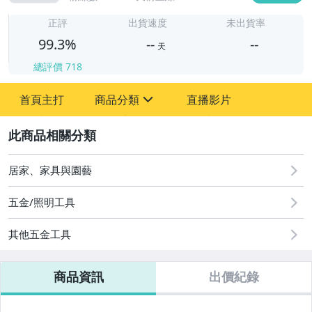
-
-
正評
出貨速度
未出貨率
99.3%
--
--
天
總評價
718
-
首頁主打
商品分類
直播影片
-
sign
寵物用品與水族
2
圖書/影音/文具
居家、家具與園藝
汽機車精品百貨
五金/照明工具
古董、藝術與礦石
其他五金工具
居家、家具與園藝
商品資訊
出價紀錄
女裝與服飾配件
男性精品與服飾