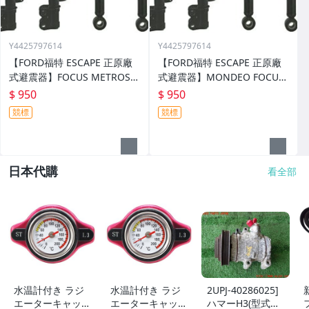
Y4425797614
Y4425797614
【FORD福特 ESCAPE 正原廠
【FORD福特 ESCAPE 正原廠
式避震器】FOCUS METROST
式避震器】MONDEO FOCUS
AR I-MAX FIESTA MAV
TIERRA METROSTAR I-MAX F
$ 950
$ 950
IESTA MAV
競標
競標
日本代購
看全部
水温計付き ラジ
水温計付き ラジ
2UPJ-40286025]
エーターキャップ
エーターキャップ
ハマーH3(型式不