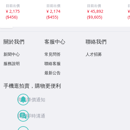
開弁圧1.3k Bタイ
開弁圧1.3k Bタイ
明)エアコンコン
目前出價
目前出價
目前出價
プ トヨタ/日産/ス
プ トヨタ/日産/ス
プレッサー 中古
¥ 2,175
¥ 2,174
¥ 45,892
¥
ズキ/スバル/マツ
ズキ/スバル/マツ
1
(
$456
)
(
$455
)
(
$9,605
)
(
ダ/ダイハツ/ホン
ダ/ダイハツ/ホン
2
ダ/三菱
ダ/三菱
關於我們
客服中心
聯絡我們
新聞中心
常見問答
人才招募
服務說明
聯絡客服
最新公告
手機逛拍賣，購物更便利
商品降價通知
買賣即時溝通