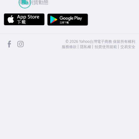
商品到貨動態
APP Store
Google Play
facebook
Instagram
©
2026
Yahoo台灣電子商務 保留所有權利
服務條款
隱私權
拍賣使用規範
交易安全