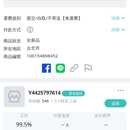
運費規則
面交/自取/不寄送【免運費】
付款方式
全新品
商品狀況
台北市
所在地區
100154898452
商品編號
Y4425797614
實名驗證
粉絲數
546
5小時前上線
追蹤
-
-
正評
出貨速度
未出貨率
99.5%
--
--
天