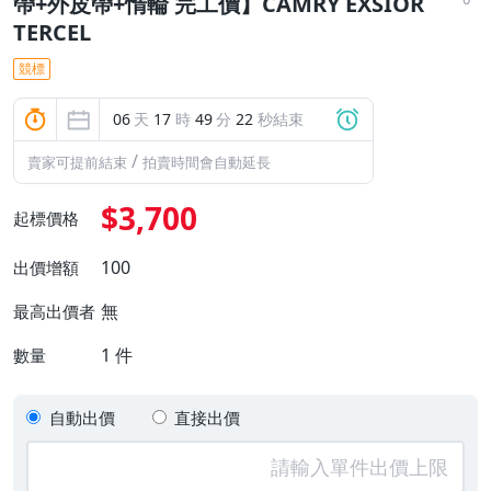
帶+外皮帶+惰輪 完工價】CAMRY EXSIOR
TERCEL
競標
06
天
17
時
49
分
22
秒結束
/
賣家可提前結束
拍賣時間會自動延長
$3,700
起標價格
100
出價增額
無
最高出價者
1
件
數量
自動出價
直接出價