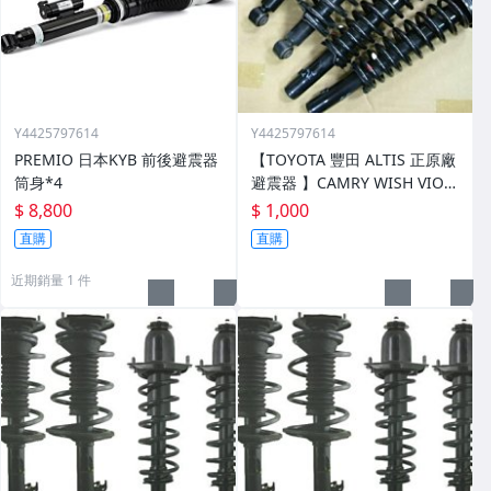
Y4425797614
Y4425797614
PREMIO 日本KYB 前後避震器
【TOYOTA 豐田 ALTIS 正原廠
筒身*4
避震器 】CAMRY WISH VIOS
EXSIOR PREMIO RAV4
$ 8,800
$ 1,000
直購
直購
近期銷量 1 件