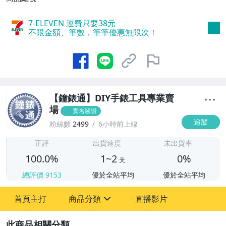
7-ELEVEN 運費只要
38
元
不限金額、筆數，筆筆優惠無限次！
【鐘錶通】DIY手錶工具專業賣
場
實名驗證
追蹤
粉絲數
2499
6小時前上線
1
正評
出貨速度
未出貨率
100.0%
1~2
0%
天
總評價
9153
優於全站平均
優於全站平均
首頁主打
商品分類
直播影片
sign
2