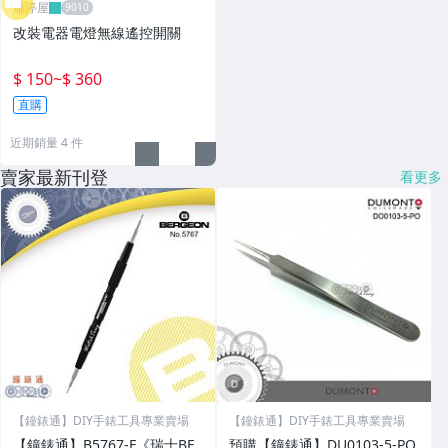
雁渟屋
改裝電器電燈無線遙控開關
$ 150
~
$ 360
直購
近期銷量 4 件
賣家最新刊登
看更多
【鐘錶通】DIY手錶工具專業賣場
【鐘錶通】DIY手錶工具專業賣場
【鐘錶通】B5767-F《瑞士BE
預購【鐘錶通】DU0103-5-PO