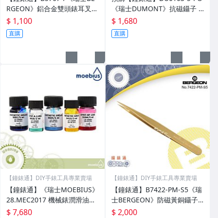
RGEON》鋁合金雙頭錶耳叉
《瑞士DUMONT》抗磁鑷子 /
1.2mmV字針頭+0.8mm針沖
寬柄尖頭├珠寶工具/手錶工具/
$ 1,100
$ 1,680
├換錶帶/6767┤
維修工具┤
直購
直購
【鐘錶通】DIY手錶工具專業賣場
【鐘錶通】DIY手錶工具專業賣場
【鐘錶通】《瑞士MOEBIUS》
【鐘錶通】B7422-PM-S5《瑞
28.MEC2017 機械錶潤滑油套
士BERGEON》防磁黃銅鑷子 /
裝 9010 9104 9415 9501 950
機芯拆修專用├修錶工具/手錶
$ 7,680
$ 2,000