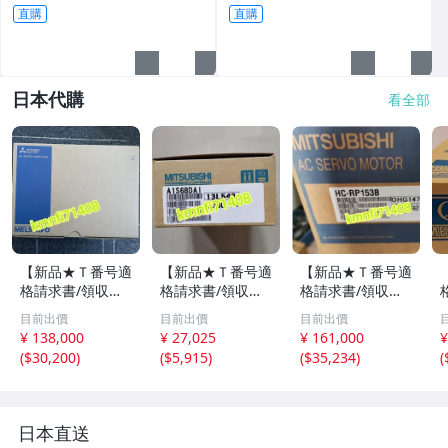
4
工具┤
直購
直購
日本代購
看全部
【新品★Ｔ番号適
【新品★Ｔ番号適
【新品★Ｔ番号適
格請求書/領収
格請求書/領収
格請求書/領収
書】三菱電機 M
書】 三菱電機 A1
書】三菱電機 HC-
目前出價
目前出價
目前出價
R-J70A サーボア
S68DAI ディジタ
RP153B サーボモ
¥ 138,000
¥ 27,025
¥ 161,000
¥
ンプ【６か月保
ル アナログ変換
ーター 【６ヶ月
(
$30,200
)
(
$5,915
)
(
$35,234
)
(
証】
ユニット★６ヶ月
保証】
保証
日本直送