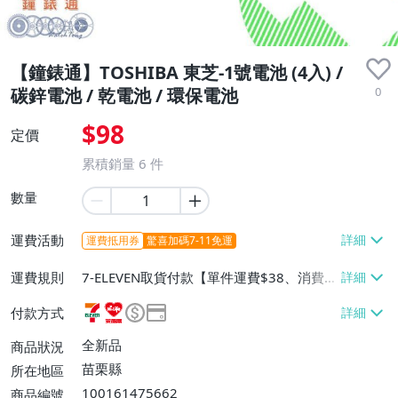
【鐘錶通】TOSHIBA 東芝-1號電池 (4入) /
0
碳鋅電池 / 乾電池 / 環保電池
$98
定價
累積銷量
6
件
數量
運費活動
運費抵用券
驚喜加碼7-11免運
運費規則
7-ELEVEN取貨付款【單件運費$38、消費滿
$600免運費】、萊爾富取貨付款【單件運
付款方式
費$60】、宅配/貨運【單件運費$40、消費
滿$600免運費】、郵局掛號【單件運費$3
全新品
商品狀況
2、消費滿$600免運費】、面交/自取/不寄
苗栗縣
所在地區
送【免運費】
100161475662
商品編號