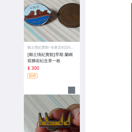
鄉土情紀實館~全家店到店60
元
[鄉土情紀實館]早期 蘭嶼
双獅岩紀念章一枚
$ 300
競標