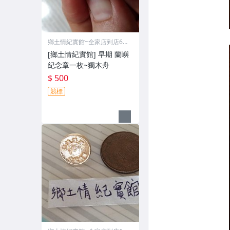
鄉土情紀實館~全家店到店60
元
[鄉土情紀實館] 早期 蘭嶼
紀念章一枚~獨木舟
$ 500
競標