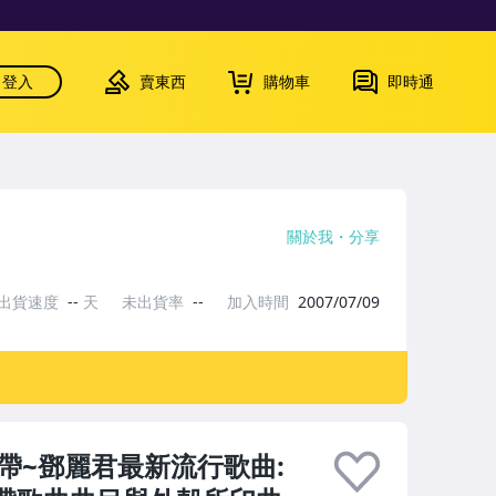
登入
賣東西
購物車
即時通
關於我
分享
出貨速度
--
天
未出貨率
--
加入時間
2007/07/09
音帶~鄧麗君最新流行歌曲: