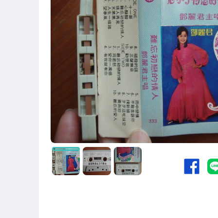
古董、藝術與礦石
玩具、模型與公仔
偶像、球員卡與郵幣
電玩遊戲與主機