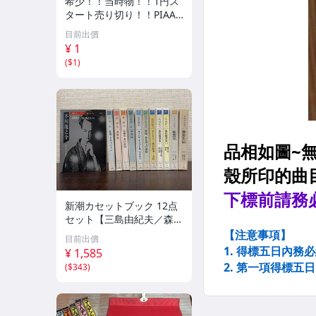
希少！！当時物！！1円ス
タート売り切り！！PIAA
CLUB SPORTS GOODS ア
目前出價
ルミケース 収納
¥ 1
(
$1
)
新潮カセットブック 12点
セット【三島由紀夫／森外
／太宰治／芥川龍之介／谷
目前出價
崎潤一郎／宮沢賢治／他】
¥ 1,585
新潮社
(
$343
)