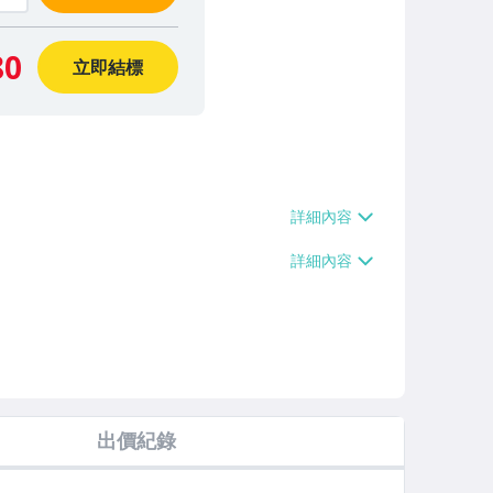
80
立即結標
出價紀錄