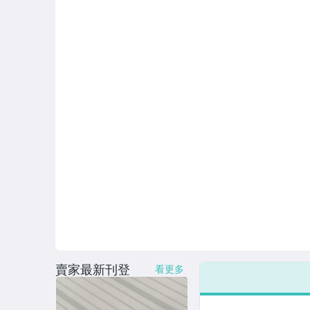
賣家最新刊登
看更多