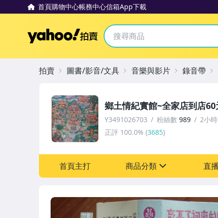
首頁
購物中心
帳務中心
信箱
App下載
Yahoo拍賣
拍賣
圖書/影音/文具
音樂與影片
錄音帶
鄉土情紀實館~全家店到店60
Y3491026703
粉絲數
989
2小
正評
100.0%
(
3685
)
首頁主打
商品分類
直
sign
圖書/影音/文具
成人專區