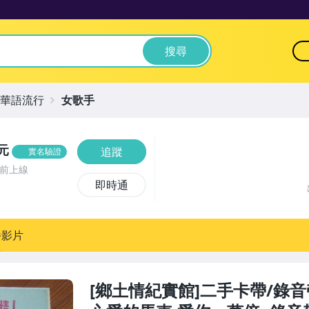
搜尋
華語流行
女歌手
元
追蹤
實名驗證
時前上線
即時通
播影片
[鄉土情紀實館]二手卡帶/錄