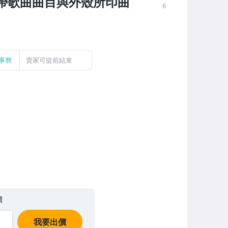
音帶歌曲曲目與外殼所印曲
6
事曆
賣家可提前結束
價
我要出價