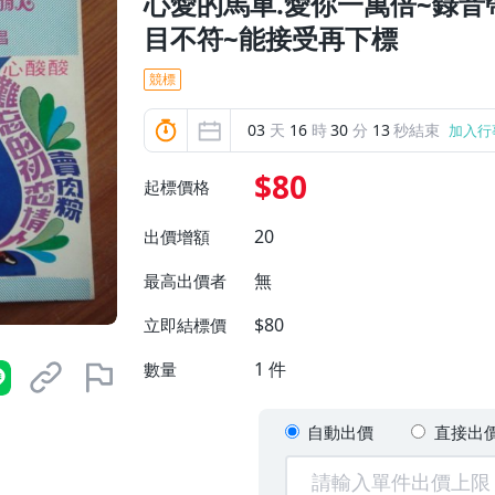
心愛的馬車.愛你一萬倍~錄
目不符~能接受再下標
競標
03
天
16
時
30
分
11
秒結束
加入行
$80
起標價格
20
出價增額
無
最高出價者
$80
立即結標價
1
件
數量
自動出價
直接出