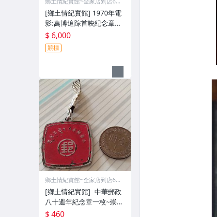
鄉土情紀實館~全家店到店60
元
[鄉土情紀實館] 1970年電
影:萬博追踪首映紀念章一
枚~翁倩玉.馮海主演~羅馬
$ 6,000
證章社.電話六碼
競標
鄉土情紀實館~全家店到店60
元
[鄉土情紀實館] 中華郵政
八十週年紀念章一枚~崇法
務實.敬業樂群~王叔朋敬贈
$ 460