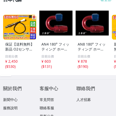
保証【送料無料】
AN4 180° フィッ
AN8 180° フィッ
新品 O2センサー
ティング ホース
ティング ホース
1本【キャリィト
エンド 180度 メ
エンド 180度 メ
目前出價
目前出價
目前出價
ラック DA63T H1
ッシュホース オ
ッシュホース オ
【
¥ 2,450
¥ 603
¥ 878
¥
4.5～H17.8】182
イルクーラー 冷
イルクーラー 冷
(
$530
)
(
$131
)
(
$190
)
(
13-67H10 オーツ
却系
却系
ーセンサー キャ
リー キャリイ 交
A
換 故障
關於我們
客服中心
聯絡我們
新聞中心
常見問答
人才招募
服務說明
聯絡客服