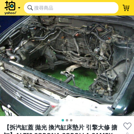
【拆汽缸蓋 拋光 換汽缸床墊片 引擎大修 搪
0