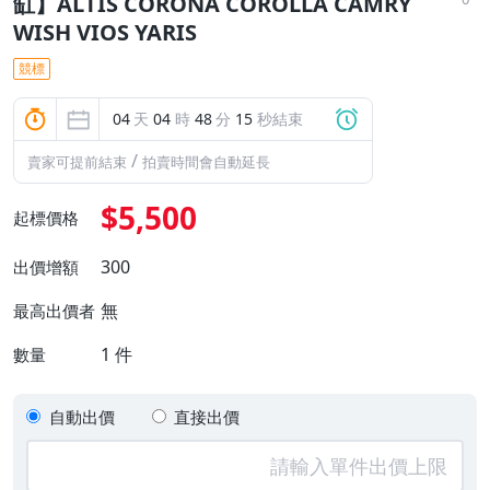
缸】ALTIS CORONA COROLLA CAMRY
WISH VIOS YARIS
競標
04
天
04
時
48
分
14
秒結束
/
賣家可提前結束
拍賣時間會自動延長
$5,500
起標價格
300
出價增額
無
最高出價者
1
件
數量
自動出價
直接出價