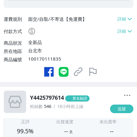
運費規則
面交/自取/不寄送【免運費】
付款方式
全新品
商品狀況
台北市
所在地區
100170111835
商品編號
Y4425797614
實名驗證
粉絲數
546
18小時前上線
追蹤
-
-
正評
出貨速度
未出貨率
99.5%
--
--
天