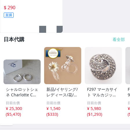
$ 290
直購
日本代購
看全部
シャルロットシェ
新品/イヤリング/
F297 マーカサイ
F
ネ Charlotte Che
レディース/花/小
ト マルカジット
snais Monie Lar
ぶり/大人可愛い/
925刻印 イヤリン
目前出價
目前出價
目前出價
ge Earrings イヤ
白デイジー/花言
グ 片耳のみ デザ
¥ 25,300
¥ 1,540
¥ 5,980
¥
リング シルバー
葉 無邪気/シルバ
イン シルバー ヴ
(
$5,470
)
(
$333
)
(
$1,293
)
(
925 H709/T2
ー925コーティン
ィンテージ
グ/ピアス見え/樹
脂/金属アレルギ