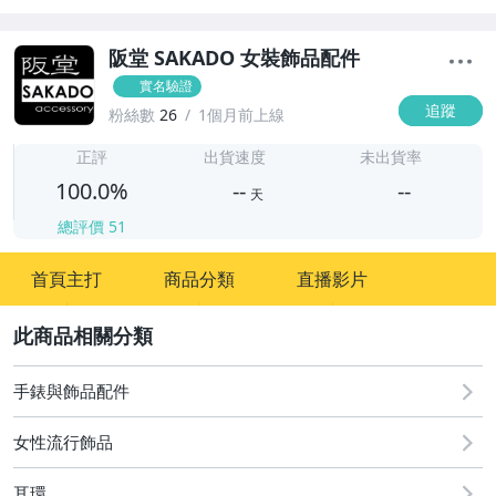
阪堂 SAKADO 女裝飾品配件
實名驗證
追蹤
粉絲數
26
1個月前上線
-
-
正評
出貨速度
未出貨率
100.0%
--
--
天
總評價
51
-
首頁主打
商品分類
直播影片
-
2
手錶與飾品配件
女性流行飾品
耳環