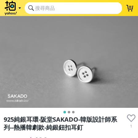
925純銀耳環-阪堂SAKADO-韓版設計師系
1
列--熱播韓劇款-純銀鈕扣耳釘