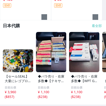
P
競標
競標
日本代購
看全部
【セールSEAL】
◆バラ売り・在庫
◆バラ売り・在庫
大量にレゴブロッ
多数◆【テキサス
多数◆【WPT GG
クが必要な方必
ホールデム ポー
poker ポーカー
目前出價
目前出價
目前出價
見！！お得★LEG
カー トランプ TE
プラスチックトラ
¥ 3,960
¥ 1,100
¥ 1,100
¥
Oレゴブロック
XAS HOLD`EM カ
ンプ 100%プラス
(
$857
)
(
$238
)
(
$238
)
(
3kg バラバラい
ジノジャンボイン
チック 防水 WPT
ろいろ大量パーツ
デックス】
赤・青】