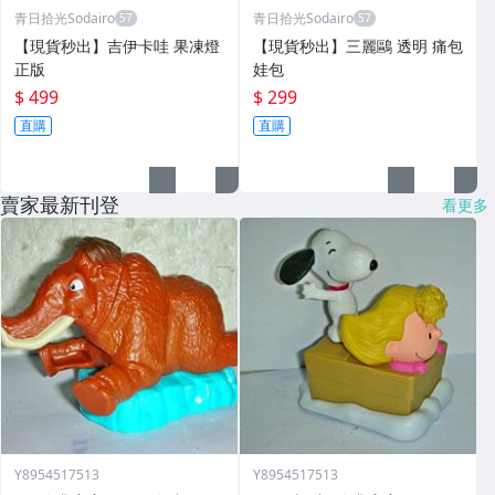
青日拾光Sodairo
青日拾光Sodairo
⁠【現貨秒出】吉伊卡哇 果凍燈
⁠【現貨秒出】三麗鷗 透明 痛包
正版
娃包
$ 499
$ 299
直購
直購
賣家最新刊登
看更多
Y8954517513
Y8954517513