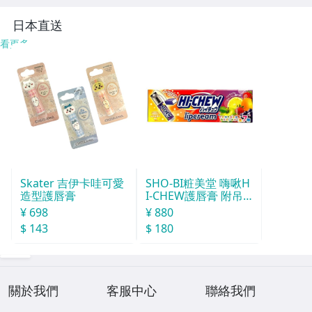
部品ジャンク
日本直送
看更多
Skater 吉伊卡哇可愛
SHO-BI粧美堂 嗨啾H
造型護唇膏
I-CHEW護唇膏 附吊
飾(款式隨機)
¥ 698
¥ 880
$ 143
$ 180
關於我們
客服中心
聯絡我們