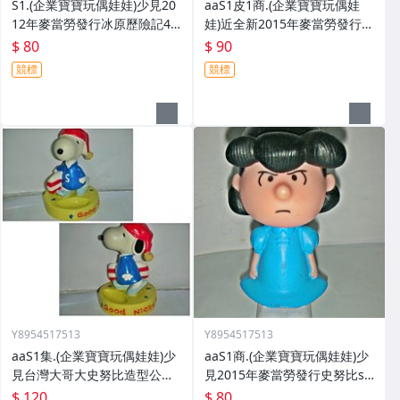
S1.(企業寶寶玩偶娃娃)少見20
aaS1皮1商.(企業寶寶玩偶娃
12年麥當勞發行冰原歷險記4
娃)近全新2015年麥當勞發行(s
板塊漂移長毛象蠻尼公仔限量
noopy)史努比-莎莉與史努比歡
$ 80
$ 90
發行
樂滑雪組
競標
競標
Y8954517513
Y8954517513
aaS1集.(企業寶寶玩偶娃娃)少
aaS1商.(企業寶寶玩偶娃娃)少
見台灣大哥大史努比造型公仔!
見2015年麥當勞發行史努比sn
--值得收藏!!/6廳長箱/-P
oopy-淘氣露西!/6房樂箱136/-
$ 120
$ 80