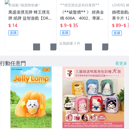
有福氣~隨貨附收據~
**便宜貨也是有好東西**
LOVERQ
萬盛達撲克牌 蜂王撲克
《**破盤價** 》 經典金
婚禮遊戲
牌 紙牌 益智遊戲【DR4
桃 606A、4002、專家用
果卡片 1
10】
300 、環球301 系列 雙
尾牙 中秋
$ 14
$ 9
~
$ 35
$ 89
~
$ 
色撲克牌~~
力彩 搖獎
直購
直購
直購
捧花
近期銷量 3 件
行動任意門
看更多