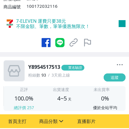
100172032116
商品編號
7-ELEVEN 運費只要
38
元
不限金額、筆數，筆筆優惠無限次！
Y8954517513
實名驗證
粉絲數
93
3天前上線
追蹤
4
正評
出貨速度
未出貨率
100.0%
4~5
0%
天
總評價
257
優於全站平均
首頁主打
商品分類
直播影片
sign