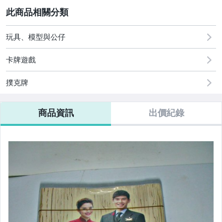
2
圖書/影音/文具
居家、家具與園藝
玩具、模型與公仔
玩具、模型與公仔
卡牌遊戲
偶像、球員卡與郵幣
撲克牌
商品資訊
出價紀錄