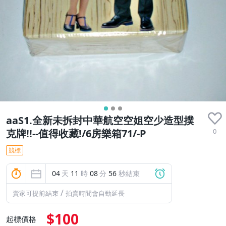
aaS1.全新未拆封中華航空空姐空少造型撲
0
克牌!!--值得收藏!/6房樂箱71/-P
競標
04
天
11
時
08
分
55
秒結束
/
賣家可提前結束
拍賣時間會自動延長
$100
起標價格