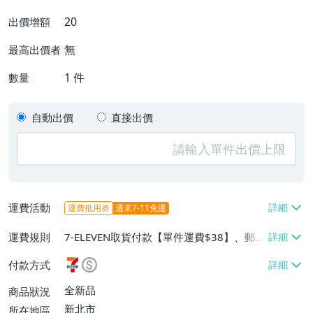
20
出價增額
無
最高出價者
1
件
數量
自動出價
直接出價
運費活動
運費抵用券
週末7-11免運
運費規則
7-ELEVEN取貨付款【單件運費$38】、郵局
掛號【單件運費$60】、面交/自取/不寄送
付款方式
【免運費】
全新品
商品狀況
新北市
所在地區