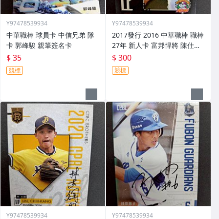
Y97478539934
Y97478539934
中華職棒 球員卡 中信兄弟 隊
2017發行 2016 中華職棒 職棒
卡 郭峰駿 親筆簽名卡
27年 新人卡 富邦悍將 陳仕朋
親筆簽名卡 rc05
$ 35
$ 300
競標
競標
Y97478539934
Y97478539934