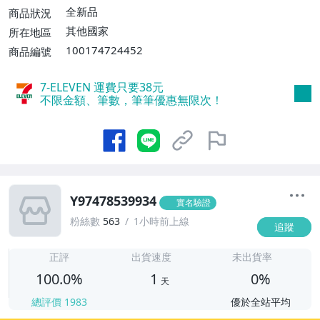
免運費】
全新品
商品狀況
其他國家
所在地區
100174724452
商品編號
7-ELEVEN 運費只要
38
元
不限金額、筆數，筆筆優惠無限次！
Y97478539934
實名驗證
粉絲數
563
1小時前上線
追蹤
1
正評
出貨速度
未出貨率
100.0%
1
0%
天
總評價
1983
優於全站平均