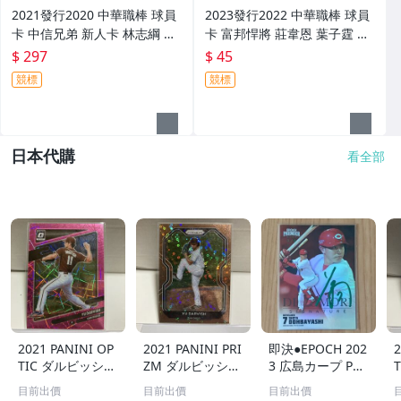
2021發行2020 中華職棒 球員
2023發行2022 中華職棒 球員
卡 中信兄弟 新人卡 林志綱 親
卡 富邦悍將 莊韋恩 葉子霆 親
筆簽名卡 RC35
筆簽名卡 291
$ 297
$ 45
競標
競標
日本代購
看全部
2021 PANINI OP
2021 PANINI PRI
即決●EPOCH 202
2
TIC ダルビッシュ
ZM ダルビッシュ
3 広島カープ PRE
有 249枚限定
有 40枚限定
MIER EDITION
目前出價
目前出價
目前出價
シリアルカード
シリアルカード
堂林翔太 /5枚限