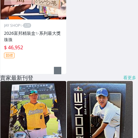
JAY SHOP✨
2026富邦精裝盒✨系列最大獎
珠珠
$ 46,952
競標
賣家最新刊登
看更多