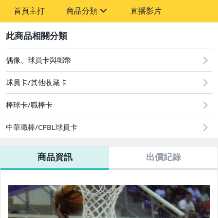
首頁主打
商品分類
直播影片
sign
2
偶像、球員卡與郵幣
偶像、球員卡與郵幣
球員卡/其他收藏卡
棒球卡/職棒卡
中華職棒/CPBL球員卡
商品資訊
出價紀錄