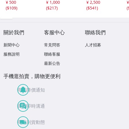
¥ 500
¥ 1,000
¥ 2,500
¥
パドレス
パドレス
定 デコモリ緑箔
(
$109
)
(
$217
)
(
$541
)
(
サインカード #D
S-C05 エポック
關於我們
客服中心
聯絡我們
新聞中心
常見問答
人才招募
服務說明
聯絡客服
最新公告
手機逛拍賣，購物更便利
商品降價通知
買賣即時溝通
商品到貨動態