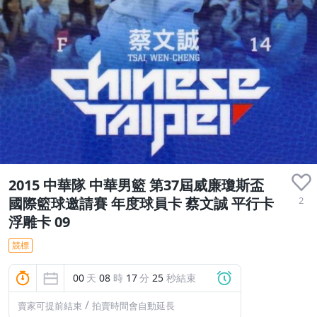
2015 中華隊 中華男籃 第37屆威廉瓊斯盃
2
國際籃球邀請賽 年度球員卡 蔡文誠 平行卡
浮雕卡 09
競標
00
天
08
時
17
分
24
秒結束
/
賣家可提前結束
拍賣時間會自動延長