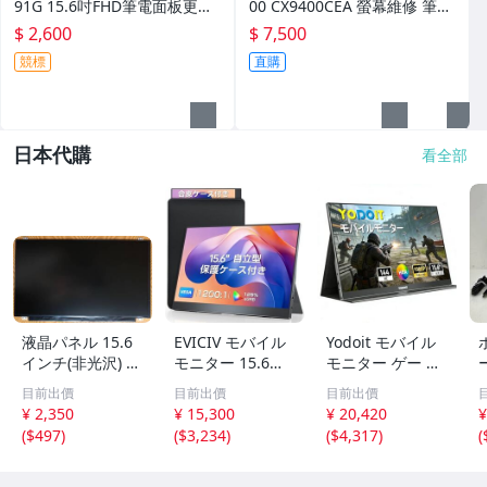
91G 15.6吋FHD筆電面板更換
00 CX9400CEA 螢幕維修 筆電
液晶螢幕破裂 故障維修 更換面
面板 液晶螢幕破裂更換 面板破
$ 2,600
$ 7,500
板 維修
裂維修
競標
直購
日本代購
看全部
液晶パネル 15.6
EVICIV モバイル
Yodoit モバイル
インチ(非光沢) N
モニター 15.6イ
モニター ゲー ミ
T156WHM-N42
ンチ ケース付き
ングモニター 144
目前出價
目前出價
目前出價
解像度 1366X76
FHD モバイルデ
Hz モバイルディ
ー
¥ 2,350
¥ 15,300
¥ 20,420
¥
8：30pinコネク
ィスプレイ 自立
スプレイ 軽量 10
(
$497
)
(
$3,234
)
(
$4,317
)
(
タ
型 スタンド一体
0％sRGB VESA 1
型 1200:1 k
5.k