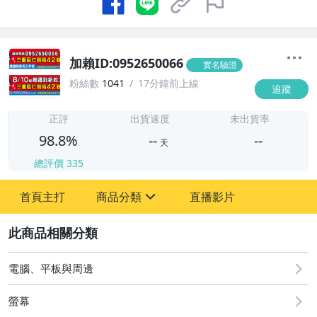
加賴ID:0952650066
實名驗證
粉絲數
1041
17分鐘前上線
追蹤
-
-
正評
出貨速度
未出貨率
98.8%
--
--
天
總評價
335
-
首頁主打
商品分類
直播影片
-
sign
手機、配件與通訊
2
家電與影音視聽
電腦、平板與周邊
電腦、平板與周邊
螢幕