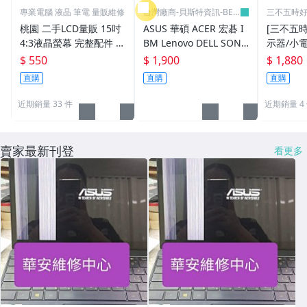
專業電腦 液晶 筆電 量販維修
台灣廠商-貝斯特資訊-BES
三不五時
T
桃園 二手LCD量販 15吋
ASUS 華碩 ACER 宏碁 I
[三不五時
4:3液晶螢幕 完整配件 保
BM Lenovo DELL SONY
示器/小電
固3個月 每台550元
HP 筆電 液晶 螢幕 維修
可收看數
$ 550
$ 1,900
$ 1,880
LED LCD
放片影片
直購
直購
直購
近期銷量 33 件
近期銷量 4
賣家最新刊登
看更多