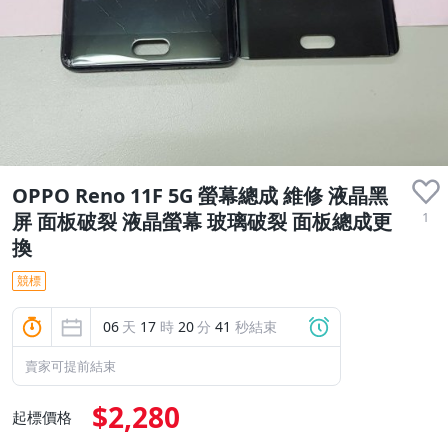
OPPO Reno 11F 5G 螢幕總成 維修 液晶黑
1
屏 面板破裂 液晶螢幕 玻璃破裂 面板總成更
換
競標
06
天
17
時
20
分
40
秒結束
賣家可提前結束
$2,280
起標價格