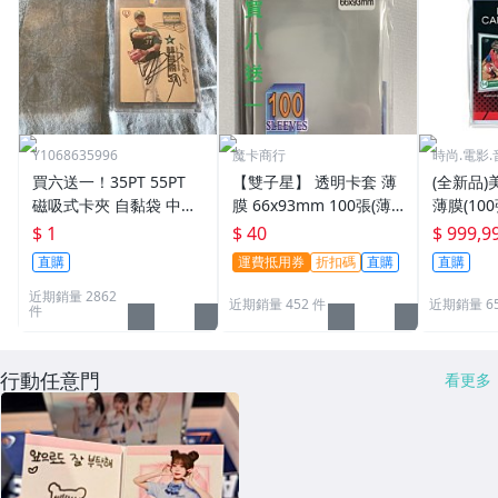
Y1068635996
魔卡商行
時尚.電影.
買六送一！35PT 55PT
【雙子星】 透明卡套 薄
(全新品)美
磁吸式卡夾 自黏袋 中華
膜 66x93mm 100張(薄)
薄膜(10
職棒球員卡 遊戲王 寶可
適用 BBM MLB Topps C
次到貨日期:
$ 1
$ 40
$ 999,9
夢PTCG 漫威 ultra pro
PBL 球員卡
直購
運費抵用券
折扣碼
直購
直購
可用
近期銷量 2862
近期銷量 452 件
近期銷量 6
件
行動任意門
看更多