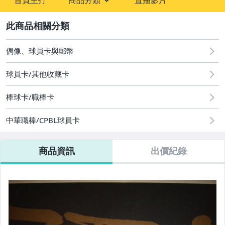
首頁主打
商品分類
直播影片
sign
玩具、模型與公仔
2
偶像、球員卡與郵幣
偶像、球員卡與郵幣
運動、戶外與休閒
球員卡/其他收藏卡
棒球卡/職棒卡
中華職棒/CPBL球員卡
商品資訊
出價紀錄