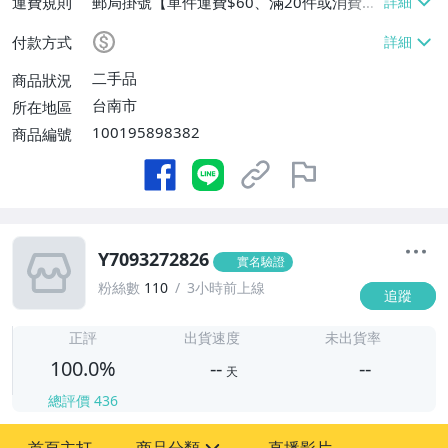
運費規則
郵局掛號【單件運費$60、滿20件或消費滿
$20000免運費】
付款方式
二手品
商品狀況
台南市
所在地區
100195898382
商品編號
Y7093272826
實名驗證
粉絲數
110
3小時前上線
追蹤
-
-
正評
出貨速度
未出貨率
100.0%
--
--
天
總評價
436
-
-