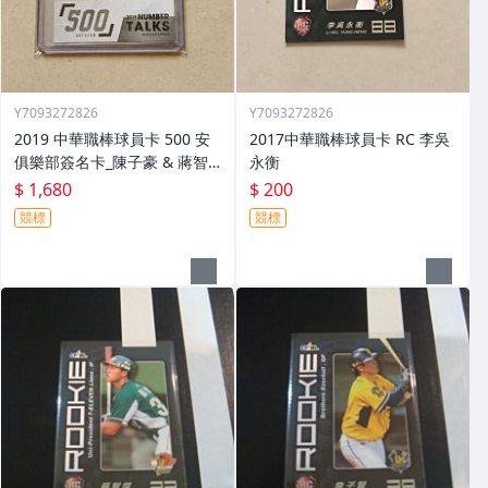
Y7093272826
Y7093272826
2019 中華職棒球員卡 500 安
2017中華職棒球員卡 RC 李吳
俱樂部簽名卡_陳子豪 & 蔣智
永衡
賢 & 藍寅倫
$ 1,680
$ 200
競標
競標