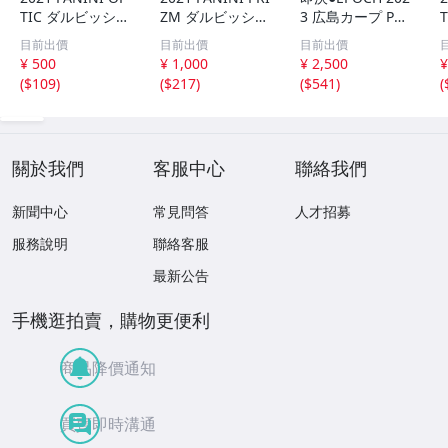
TIC ダルビッシュ
ZM ダルビッシュ
3 広島カープ PRE
有 249枚限定
有 40枚限定
MIER EDITION
目前出價
目前出價
目前出價
シリアルカード
シリアルカード
堂林翔太 /5枚限
¥ 500
¥ 1,000
¥ 2,500
¥
パドレス
パドレス
定 デコモリ緑箔
(
$109
)
(
$217
)
(
$541
)
(
サインカード #D
S-C05 エポック
關於我們
客服中心
聯絡我們
新聞中心
常見問答
人才招募
服務說明
聯絡客服
最新公告
手機逛拍賣，購物更便利
商品降價通知
買賣即時溝通