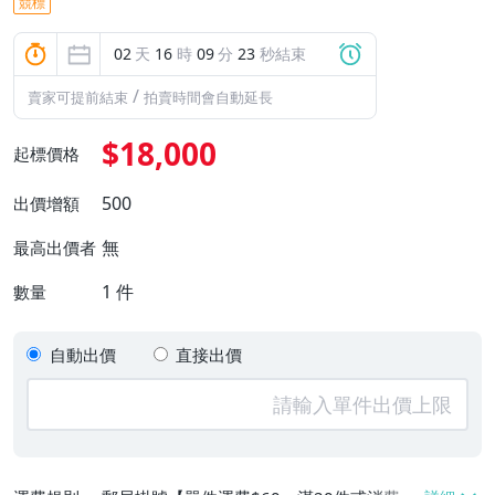
競標
02
天
16
時
09
分
22
秒結束
/
賣家可提前結束
拍賣時間會自動延長
$18,000
起標價格
500
出價增額
無
最高出價者
1
件
數量
自動出價
直接出價