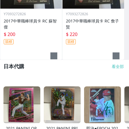
Y7093272826
Y7093272826
2017中華職棒球員卡 RC 蘇智
2017中華職棒球員卡 RC 詹子
傑
賢
$ 200
$ 220
競標
競標
日本代購
看全部
2021 PANINI OP
2021 PANINI PRI
即決●EPOCH 202
2