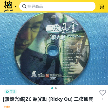
店鋪
[無殼光碟]ZC 歐光勳 (Ricky Ou) 二弦風雲
1
競標