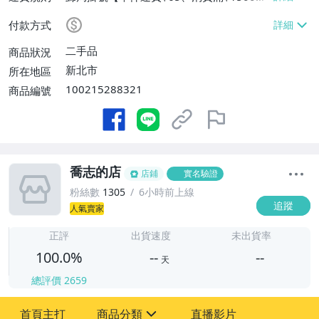
運費】
付款方式
二手品
商品狀況
新北市
所在地區
100215288321
商品編號
喬志的店
店鋪
實名驗證
粉絲數
1305
6小時前上線
追蹤
人氣賣家
-
-
正評
出貨速度
未出貨率
100.0%
--
--
天
總評價
2659
-
首頁主打
商品分類
直播影片
-