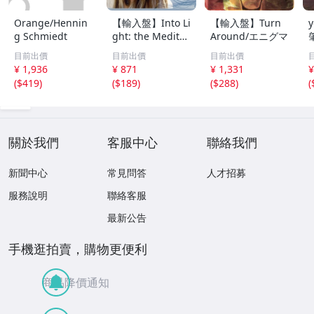
Orange/Hennin
【輸入盤】Into Li
【輸入盤】Turn
g Schmiedt
ght: the Meditat
Around/エニグマ
ion Music of Dev
目前出價
目前出價
目前出價
a/デヴァ・プレマ
¥ 1,936
¥ 871
¥ 1,331
¥
ール
(
$419
)
(
$189
)
(
$288
)
(
關於我們
客服中心
聯絡我們
新聞中心
常見問答
人才招募
服務說明
聯絡客服
最新公告
手機逛拍賣，購物更便利
商品降價通知