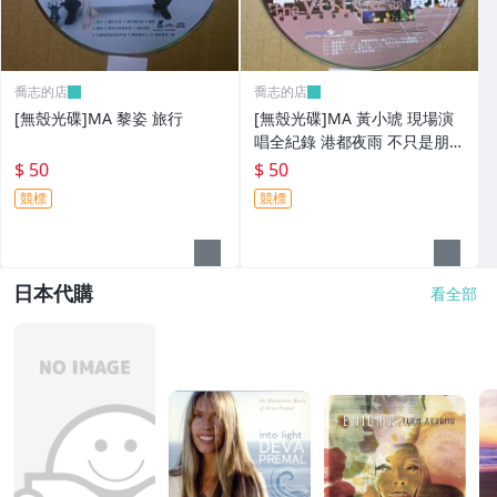
喬志的店
喬志的店
[無殼光碟]MA 黎姿 旅行
[無殼光碟]MA 黃小琥 現場演
唱全紀錄 港都夜雨 不只是朋友
我要我們在一起
$ 50
$ 50
競標
競標
日本代購
看全部