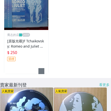
喬志的店
[原版光碟]F Tchaikovsk
y: Romeo and Juliet M
ADE IN GERMANY
$ 250
競標
賣家最新刊登
看更多
人氣賣家
人氣賣家