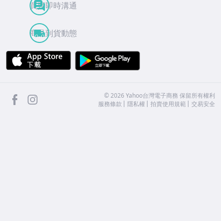
買賣即時溝通
商品到貨動態
APP Store
Google Play
facebook
Instagram
©
2026
Yahoo台灣電子商務 保留所有權利
服務條款
隱私權
拍賣使用規範
交易安全