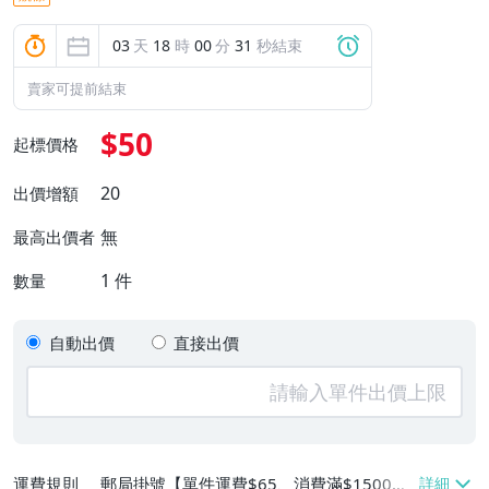
03
天
18
時
00
分
31
秒結束
賣家可提前結束
$50
起標價格
20
出價增額
無
最高出價者
1
件
數量
自動出價
直接出價
運費規則
郵局掛號【單件運費$65、消費滿$1500免