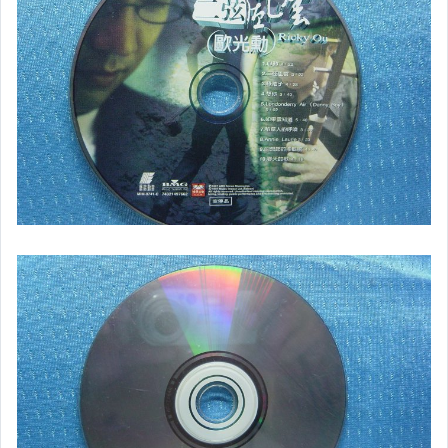
韓語光碟
西洋光碟
相聲國劇光碟
連續據 DVD光碟
電影電視電玩原聲帶
卡拉OK DVD光碟
卡拉OK VCD光碟
DVD演唱會光碟
DVD電影光碟
原版卡帶
原版藍光遊戲光碟