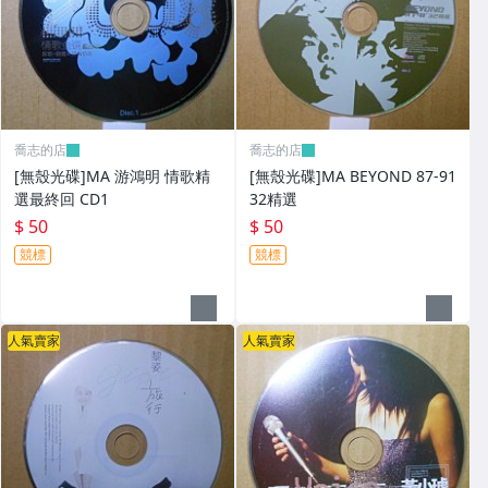
喬志的店
喬志的店
[無殼光碟]MA 游鴻明 情歌精
[無殼光碟]MA BEYOND 87-91
選最終回 CD1
32精選
$ 50
$ 50
競標
競標
人氣賣家
人氣賣家