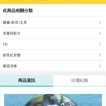
sign
2
圖書/影音/文具
音樂與影片
國語光碟
台語光碟
CD
古典光碟
新世紀音樂
爵士樂
樂器演奏
音樂光碟
商品資訊
出價紀錄
粵語光碟
客語光碟
日語光碟