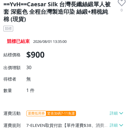
==YvH==Caesar Silk 台灣長纖絲緞單人被
0
套 深藍色 全程台灣製造印染 絲緞+精梳純
棉 (現貨)
競標
競標已結束
2026/08/01 13:35:00
$900
結標價格
30
出價增額
無
得標者
1
件
數量
運費活動
運費抵用券
驚喜加碼7-11免運
運費規則
7-ELEVEN取貨付款【單件運費$38、消費滿