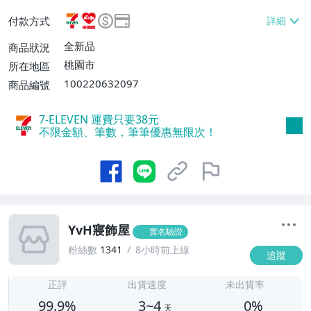
$1288免運費】、7-ELEVEN取貨不付款
付款方式
【單件運費$38、消費滿$1288免運費】、
萊爾富取貨付款【單件運費$60、消費滿$1
全新品
商品狀況
288免運費】、郵局掛號【單件運費$80、
桃園市
所在地區
消費滿$3000免運費】、離島配送【單件運
100220632097
商品編號
費$110、消費滿$4800免運費】、大型/超
重物品運送【單件運費$100、消費滿$388
7-ELEVEN 運費只要
38
元
8免運費】
不限金額、筆數，筆筆優惠無限次！
YvH寢飾屋
實名驗證
粉絲數
1341
8小時前上線
追蹤
3
正評
出貨速度
未出貨率
99.9%
3~4
0%
天