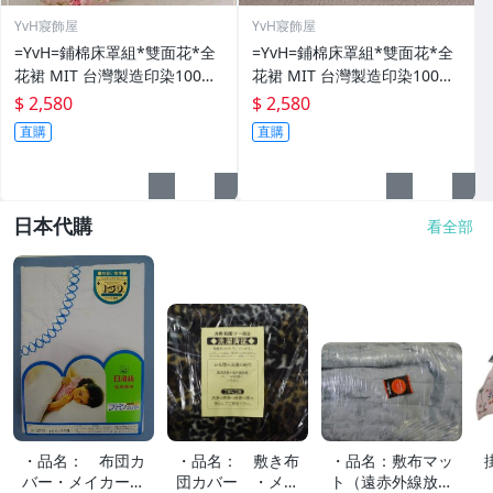
YvH寢飾屋
YvH寢飾屋
=YvH=鋪棉床罩組*雙面花*全
=YvH=鋪棉床罩組*雙面花*全
花裙 MIT 台灣製造印染100%
花裙 MIT 台灣製造印染100%
精梳純棉 粉色系 (訂做款)
精梳純棉 米色系 卡其 咖啡 棕
$ 2,580
$ 2,580
色 (訂做款)
直購
直購
日本代購
看全部
・品名： 布団カ
・品名： 敷き布
・品名：敷布マッ
バー・メイカー:
団カバー ・メイ
ト（遠赤外線放射