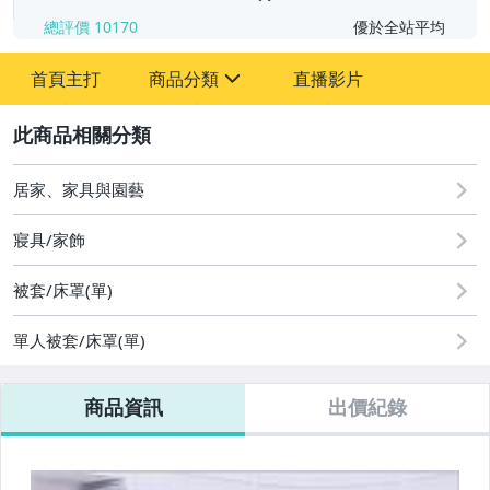
總評價
10170
優於全站平均
首頁主打
商品分類
直播影片
sign
2
嬰幼兒與孕婦
居家、家具與園藝
居家、家具與園藝
手錶與飾品配件
寢具/家飾
運動、戶外與休閒
被套/床罩(單)
單人被套/床罩(單)
商品資訊
出價紀錄