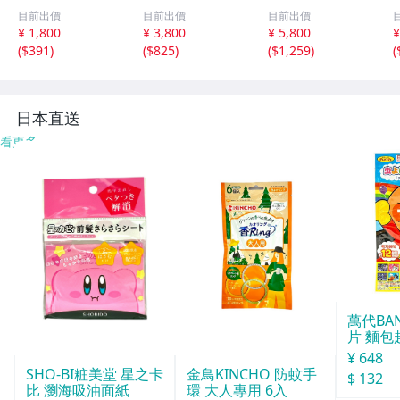
日清紡 ・素
カー: 日本ビネ
わた）・素材：
目前出價
目前出價
目前出價
材：ポリエステ
ガーボトラーズ・
綿 グラウンド
¥ 1,800
¥ 3,800
¥ 5,800
¥
ル・NO-R6-10-5.
NO-R6-10-5.8
ポリエステル・R
(
$391
)
(
$825
)
(
$1,259
)
(
8
6
日本直送
看更多
萬代BA
片 麵包
¥ 648
SHO-BI粧美堂 星之卡
金鳥KINCHO 防蚊手
$ 132
比 瀏海吸油面紙
環 大人專用 6入