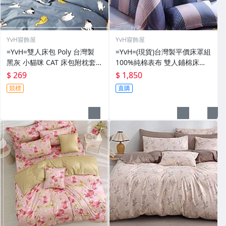
YvH寢飾屋
YvH寢飾屋
=YvH=雙人床包 Poly 台灣製
=YvH=(現貨)台灣製平價床罩組
黑灰 小貓咪 CAT 床包附枕套2
100%純棉表布 雙人鋪棉床罩
磨毛.柔絲絨.天絲絨 NEW
兩用被四件組 百摺床裙 2682
$ 269
$ 1,850
藍格
競標
直購