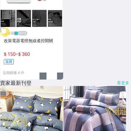
雁渟屋
改裝電器電燈無線遙控開關
$ 150
~
$ 360
直購
近期銷量 4 件
賣家最新刊登
看更多