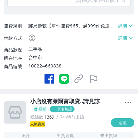
運費規則
郵局掛號【單件運費$65、滿999件免運
費】
付款方式
二手品
商品狀況
台中市
所在地區
100224660838
商品編號
小店沒有萊爾富取貨..請見諒
店鋪
實名驗證
粉絲數
1369
7小時前上線
追蹤
-
人氣賣家
-
正評
出貨速度
未出貨率