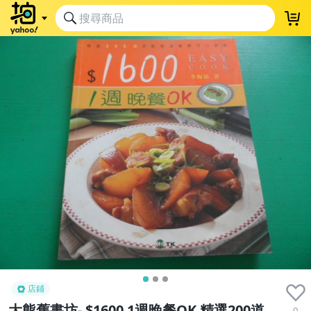
店鋪
大熊舊書坊- $1600 1週晚餐OK 精選200道
0