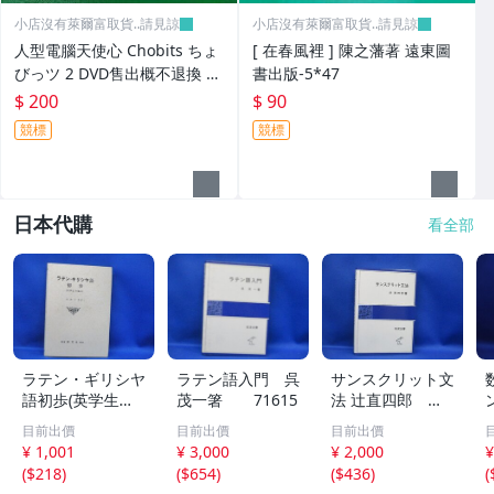
小店沒有萊爾富取貨..請見諒
小店沒有萊爾富取貨..請見諒
人型電腦天使心 Chobits ちょ
[ 在春風裡 ] 陳之藩著 遠東圖
びっツ 2 DVD售出概不退換 未
書出版-5*47
拆封
$ 200
$ 90
競標
競標
日本代購
看全部
ラテン・ギリシヤ
ラテン語入門 呉
サンスクリット文
語初歩(英学生の
茂一箸 71615
法 辻直四郎 岩
薦め) 市河三
波全書 71613
目前出價
目前出價
目前出價
喜 １９９１年3
¥ 1,001
¥ 3,000
¥ 2,000
¥
5版 71614
(
$218
)
(
$654
)
(
$436
)
(