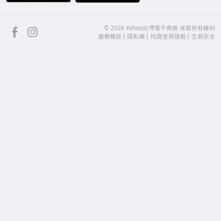
facebook
Instagram
©
2026
Yahoo台灣電子商務 保留所有權利
服務條款
隱私權
拍賣使用規範
交易安全