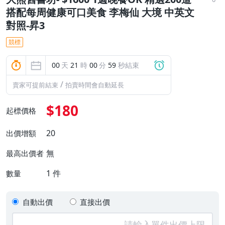
搭配每周健康可口美食 李梅仙 大境 中英文
對照-昇3
競標
00
天
21
時
00
分
59
秒結束
/
賣家可提前結束
拍賣時間會自動延長
$180
起標價格
20
出價增額
無
最高出價者
1
件
數量
自動出價
直接出價