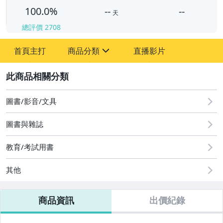
100.0%
--
--
天
總評價
2708
-
-
首頁主打
商品分類
直播影片
sign
其它
2
圖書/影音/文具
圖書與雜誌
教育/考試用書
其他
商品資訊
出價紀錄