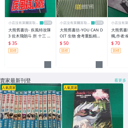
小店沒有萊爾富取
小店沒有萊爾富取
小店沒有
貨..請見諒
貨..請見諒
貨..請見諒
大熊舊書坊- 疾風特攻隊
大熊舊書坊-YOU CAN D
大熊舊書
3 佐木飛朗斗 所 十三 東
OIT 生物 會考重點精華-
獨,作者:
立 無章釘 -品10
101*1
天,ISBN:
$ 35
$ 50
$ 70
3 -東17
競標
競標
競標
賣家最新刊登
看更多
人氣賣家
人氣賣家