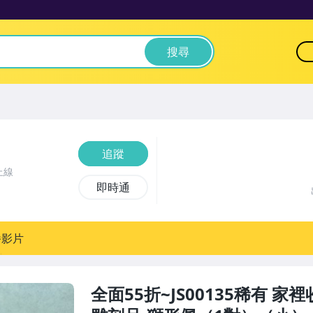
搜尋
追蹤
上線
即時通
播影片
全面55折~JS00135稀有 