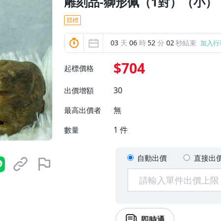
雕刻品-獅形佩（1對）（小）
競標
03
天
06
時
52
分
00
秒結束
加入行
$704
起標價格
30
出價增額
無
最高出價者
1
件
數量
自動出價
直接出
即時通