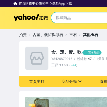
首頁
購物中心
帳務中心
信箱
App下載
Yahoo拍賣
拍賣
古董、藝術與礦石
玉石
其他玉石
命。定。贊。歌
實名驗證
Y8426879916
粉絲數
47
1天前
正評
99.6%
(
244
)
首頁主打
商品分類
直
sign
古董、藝術與礦石
居家、家具與園藝