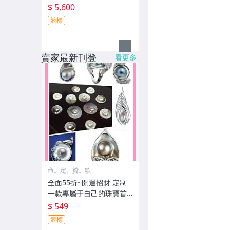
$ 5,600
競標
賣家最新刊登
看更多
命。定。贊。歌
全面55折~開運招財 定制
一款專屬于自己的珠寶首
飾 大溪地半面黑珍珠 海水
$ 549
珍珠 非南洋珍珠或akoya
競標
珍珠