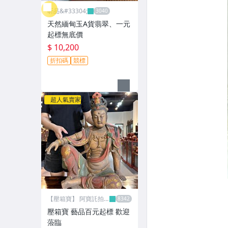
昕品&#33304;
天然緬甸玉A貨翡翠、一元
起標無底價
$ 10,200
折扣碼
競標
超人氣賣家
【壓箱寶】 阿寶託拍
網
壓箱寶 藝品百元起標 歡迎
蒞臨