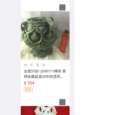
命。定。贊。歌
全面55折~JS00111稀有 家
裡收藏超過20年的漂亮玉
石雕刻品-石雕花瓶擺件
$ 704
競標