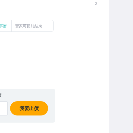
0
事曆
賣家可提前結束
價
我要出價