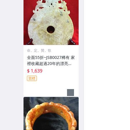
命。定。贊。歌
全面55折~JSB0027稀有 家
裡收藏超過20年的漂亮玉
石雕刻品、玉璧、擺飾
$ 1,639
競標