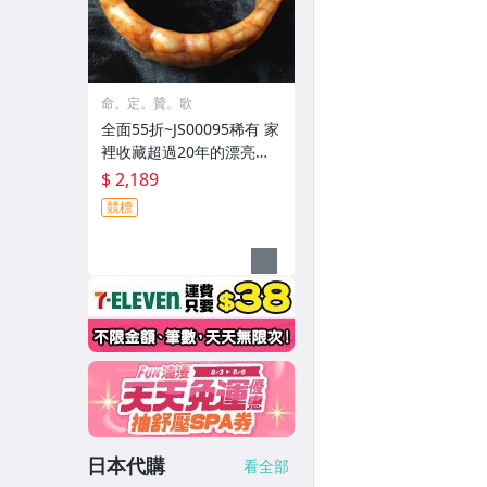
命。定。贊。歌
全面55折~JS00095稀有 家
裡收藏超過20年的漂亮玉
石雕刻品-沁彩手環a
$ 2,189
競標
日本代購
看全部