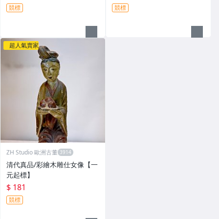
競標
競標
超人氣賣家
ZH Studio 歐洲古董
清代真品/彩繪木雕仕女像【一
元起標】
$ 181
競標