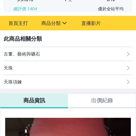
總評價
1404
優於全站平均
首頁主打
商品分類
直播影片
sign
2
古董、藝術與礦石
居家、家具與園藝
古董、藝術與礦石
男性精品與服飾
天珠
偶像、球員卡與郵幣
天珠項鍊
手錶與飾品配件
商品資訊
出價紀錄
美食與地方特產