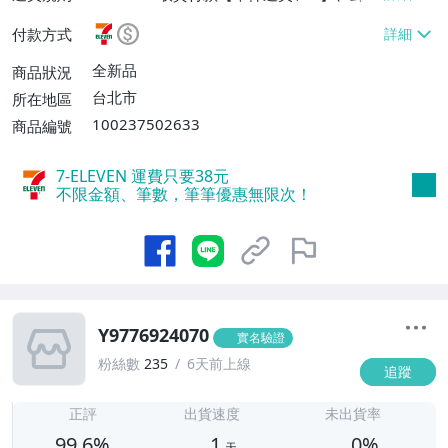
掛號【單件運費$50、滿4件或消費滿$300
付款方式
0免運費】
全新品
商品狀況
台北市
所在地區
100237502633
商品編號
7-ELEVEN 運費只要
38
元
不限金額、筆數，筆筆優惠無限次！
Y9776924070
實名驗證
粉絲數
235
6天前上線
追蹤
1
正評
出貨速度
未出貨率
99.6%
1
0%
天