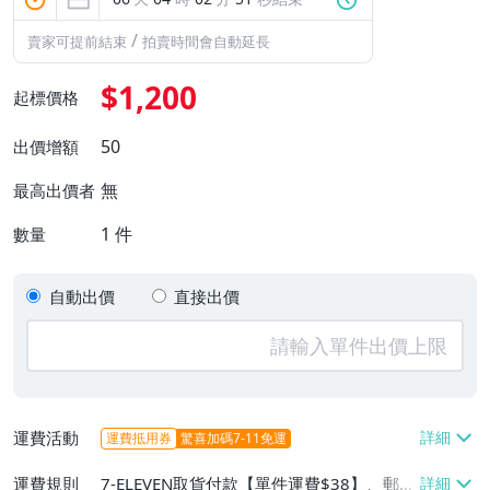
/
賣家可提前結束
拍賣時間會自動延長
$1,200
起標價格
50
出價增額
無
最高出價者
1
件
數量
自動出價
直接出價
運費活動
運費抵用券
驚喜加碼7-11免運
運費規則
7-ELEVEN取貨付款【單件運費$38】、郵局