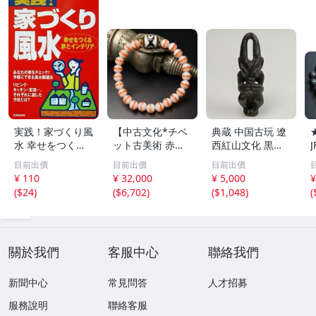
実践！家づくり風
【中古文化*チベ
典蔵 中国古玩 遼
水 幸せをつくる
ット古美術 赤縞
西紅山文化 黒曜
家とインテリア/
天眼瑪瑙丸珠 天
石 黒皮玉 太陽神
目前出價
目前出價
目前出價
浅野八郎(著者)
地天珠組み合わせ
祈祷像 唐物 骨董
¥ 110
¥ 32,000
¥ 5,000
¥
ブレスレット 縞
品 古美術 古玉 彫
(
$24
)
(
$6,702
)
(
$1,048
)
(
瑪瑙 古玩 アンテ
刻 時代物 魔除け
ィーク お守り コ
古代風 守護像 置
レクション 腕輪
物
】
關於我們
客服中心
聯絡我們
新聞中心
常見問答
人才招募
服務說明
聯絡客服