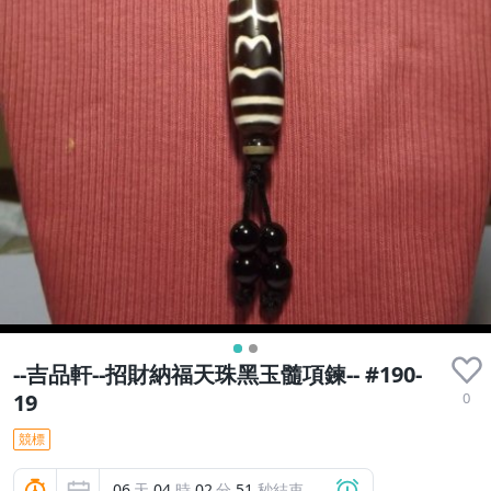
--吉品軒--招財納福天珠黑玉髓項鍊-- #190-
0
19
競標
06
天
04
時
02
分
50
秒結束