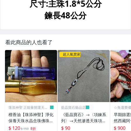
看此商品的人也看了
超人氣賣家
珠添神聖 正能量開運天珠
藍晶寶石藝品店
☆免運費
天眼珠
批發價
檀香油【珠添神聖】淨化
《藍晶寶石》→〈項鍊系
早期篩選
保養天珠水晶念珠佛珠佛
列〉→天然滲透天珠項鍊
然西藏阿
牌專用的10cc高級老山
→X1469含中國結繩
m小圓珠】
$ 120
$ 90
$ 900
8折
$ 150