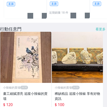
檀香油~下標直購~4
出貨、僅
直購
直購
直購
92粒→
玉石坊〙
近期銷量 18 件
搭配主墜
行動任意門
看更多
小辣椒的賣場
小辣椒的賣場
畫工細膩漂亮 追蹤小辣椒的賣
稀缺精品 追蹤小辣椒 享有好物
場
資訊
$ 120
$ 100