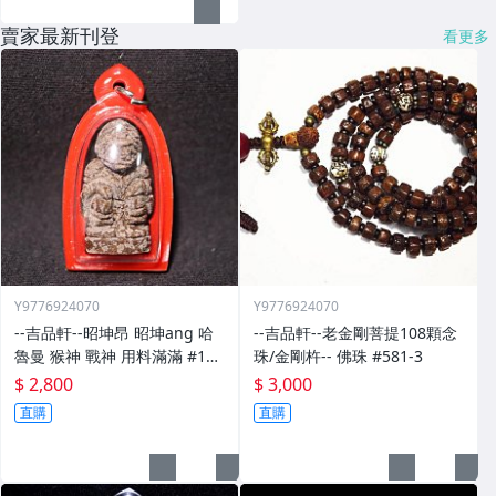
賣家最新刊登
看更多
Y9776924070
Y9776924070
--吉品軒--昭坤昂 昭坤ang 哈
--吉品軒--老金剛菩提108顆念
魯曼 猴神 戰神 用料滿滿 #129
珠/金剛杵-- 佛珠 #581-3
-32
$ 2,800
$ 3,000
直購
直購