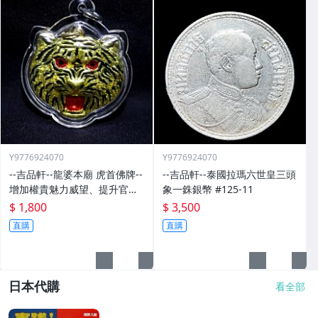
Y9776924070
Y9776924070
--吉品軒--龍婆本廟 虎首佛牌--
--吉品軒--泰國拉瑪六世皇三頭
增加權貴魅力威望、提升官運
象一銖銀幣 #125-11
事業、擋災避邪 #540
$ 1,800
$ 3,500
直購
直購
日本代購
看全部