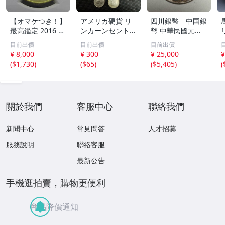
【オマケつき！】
アメリカ硬貨 リ
四川銀幣 中国銀
最高鑑定 2016 中
ンカーンセント
幣 中華民國元年
国 10元 申年 猿
他13枚セット 外
軍政府造 壹圓 古
目前出價
目前出價
目前出價
バイメタル NGC
国コイン 古銭 コ
銭 銀貨 アンティ
¥ 8,000
¥ 300
¥ 25,000
¥
MS69PL プルーフ
レクション
ーク
(
$1,730
)
(
$65
)
(
$5,405
)
(
ライク 初期発行
金猴春ラベル ア
ンティークコイン
關於我們
客服中心
聯絡我們
新聞中心
常見問答
人才招募
服務說明
聯絡客服
最新公告
手機逛拍賣，購物更便利
商品降價通知