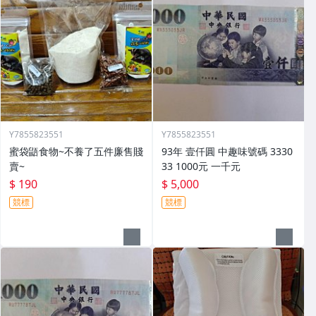
Y7855823551
Y7855823551
蜜袋鼯食物~不養了五件廉售賤
93年 壹仟圓 中趣味號碼 3330
賣~
33 1000元 一千元
$ 190
$ 5,000
競標
競標