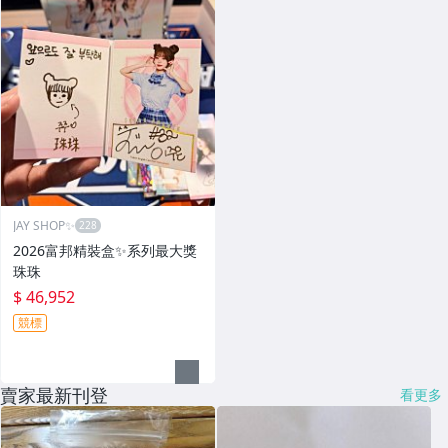
JAY SHOP✨
2026富邦精裝盒✨系列最大獎
珠珠
$ 46,952
競標
賣家最新刊登
看更多