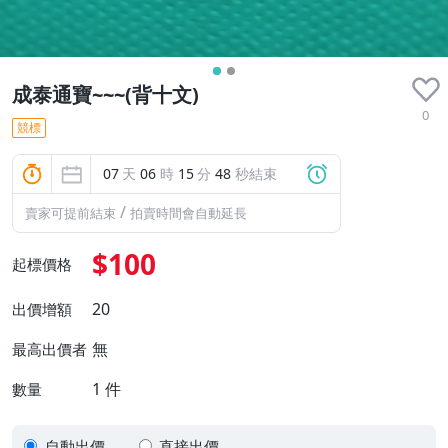
成泰通寶~~~(背十文)
0
競標
07
天
06
時
15
分
47
秒結束
/
賣家可提前結束
拍賣時間會自動延長
$100
起標價格
20
出價增額
無
最高出價者
1
件
數量
自動出價
直接出價