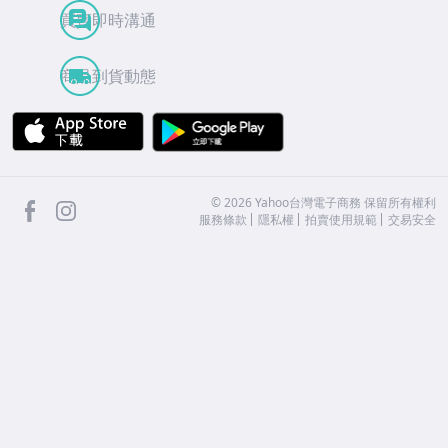
買賣即時溝通
商品到貨動態
APP Store
Google Play
facebook
Instagram
©
2026
Yahoo台灣電子商務 保留所有權利
服務條款
隱私權
拍賣使用規範
交易安全