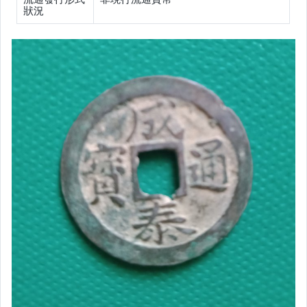
狀況
手錶與飾品配件
運動、戶外與休閒