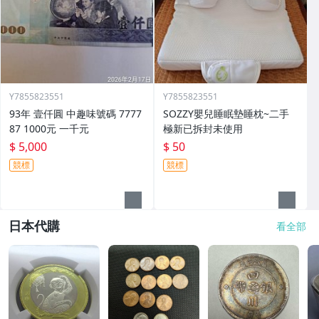
Y7855823551
Y7855823551
93年 壹仟圓 中趣味號碼 7777
SOZZY嬰兒睡眠墊睡枕~二手
87 1000元 一千元
極新已拆封未使用
$ 5,000
$ 50
競標
競標
日本代購
看全部