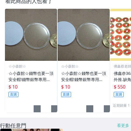
看此商品的人也看了
☆小森館☆
☆小森館☆
佛鑫蔡老
化煞物品
☆小森館☆錢幣也要一頂
☆小森館☆錢幣也要一頂
佛鑫@3
安全帽!錢幣銀幣專用透
安全帽!錢幣銀幣專用透
外推.缺
明壓克力盒收納保護盒.1
明壓克力盒收納保護盒.1
雙碩士風
$ 10
$ 10
$ 550
枚10元~55
枚10元~11
加持/附
直購
直購
直購
近期銷量 1
行動任意門
看更多