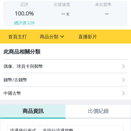
-
正評
出貨速度
未出貨率
100.0%
--
--
天
總評價
228
-
首頁主打
商品分類
直播影片
-
sign
嬰幼兒與孕婦
2
寵物用品與水族
偶像、球員卡與郵幣
古董、藝術與礦石
錢幣/古錢幣
居家、家具與園藝
中國古幣
玩具、模型與公仔
商品資訊
出價紀錄
偶像、球員卡與郵幣
男性精品與服飾
流通發行形式
非現行流通貨幣