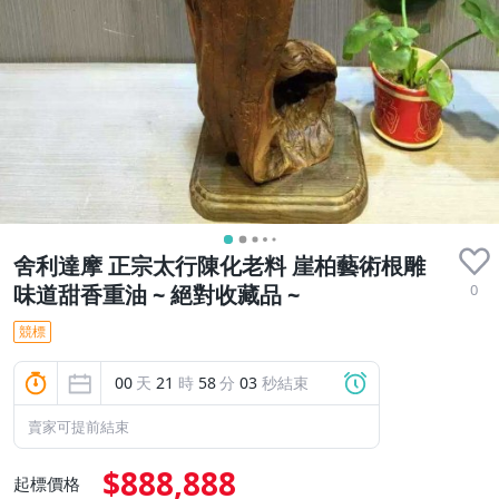
舍利達摩 正宗太行陳化老料 崖柏藝術根雕
0
味道甜香重油 ~ 絕對收藏品 ~
競標
00
天
21
時
58
分
01
秒結束
賣家可提前結束
$888,888
起標價格