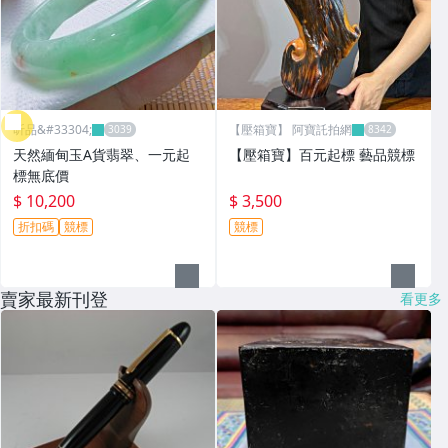
昕品&#33304;
【壓箱寶】 阿寶託拍網
天然緬甸玉A貨翡翠、一元起
【壓箱寶】百元起標 藝品競標
標無底價
$ 10,200
$ 3,500
折扣碼
競標
競標
賣家最新刊登
看更多