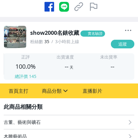
show2000名錶收藏
實名驗證
粉絲數
35
3小時前上線
追蹤
-
-
正評
出貨速度
未出貨率
100.0%
--
--
天
總評價
145
-
首頁主打
商品分類
直播影片
-
sign
圖書/影音/文具
2
古董、藝術與礦石
古董、藝術與礦石
手機、配件與通訊
木雕藝術品