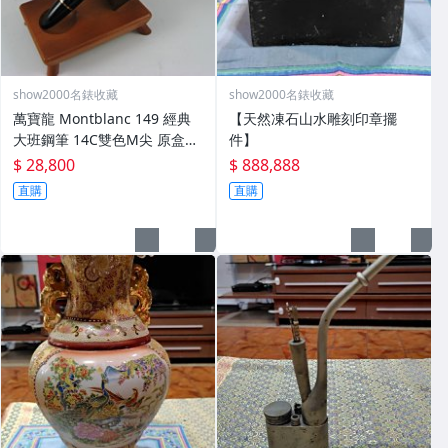
show2000名錶收藏
show2000名錶收藏
萬寶龍 Montblanc 149 經典
【天然凍石山水雕刻印章擺
大班鋼筆 14C雙色M尖 原盒保
件】
卡 德國製
$ 28,800
$ 888,888
直購
直購