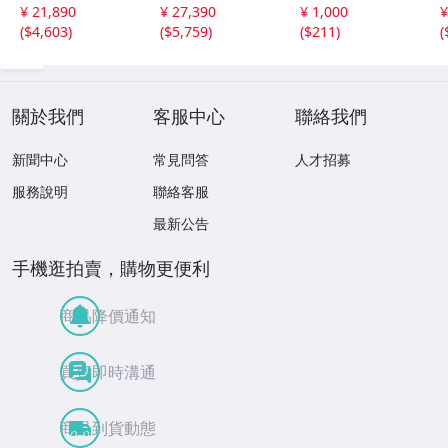
左衛門 古美術品
さ 農具 古道具 26
3.5×H5.7cm ひな
¥ 21,890
¥ 27,390
¥ 1,000
¥
2606.676
04.458
祭り 郷土玩具 木
(
$4,603
)
(
$5,759
)
(
$211
)
(
工芸 置物 木彫人
形(B24136)
關於我們
客服中心
聯絡我們
新聞中心
常見問答
人才招募
服務說明
聯絡客服
最新公告
手機逛拍賣，購物更便利
商品降價通知
買賣即時溝通
商品到貨動態