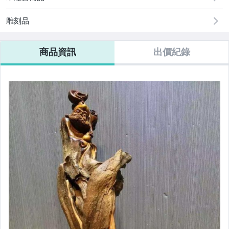
男性精品與服飾
雕刻品
手錶與飾品配件
商品資訊
出價紀錄
美容保養與彩妝
女包精品與女鞋
電腦、平板與周邊
相機、攝影與周邊