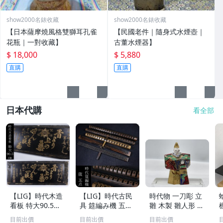
show2000名錶收藏
show2000名錶收藏
【日本薩摩燒風格雙獅耳孔雀
【民國老件｜隨身式水煙壺｜
花瓶｜一對收藏】
古董水煙器】
$ 18,000
$ 5,880
直購
直購
日本代購
看全部
【LIG】時代木造
【LIG】時代古民
時代物 一刀彫 立
看板 特大90.5㎝
具 筵編み機 五点
雛 木製 雛人形 木
金彩 本舗 高田徳
むしろ編み 筬 お
彫彩色 小型 2.2×
目前出價
目前出價
目前出價