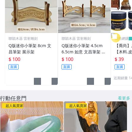
聯穎木器 雷射雕刻
聯穎木器 雷射雕刻
喬尚網購
Q版迷你小筆架 8cm 文
Q版迷你小筆架 4.5cm
【喬尚】
昌筆架 展示架
6.5cm 如意 文昌筆架 展
【木料.
示架
護木油 木
$ 100
$ 100
$ 39
家具 大理
直購
直購
直購
雕 玉雕 
近期銷量 1
行動任意門
看更多
超人氣賣家
超人氣賣家