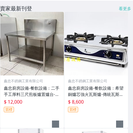
賣家最新刊登
看更多
鑫忠不銹鋼工業有限公司
鑫忠不銹鋼工業有限公司
鑫忠廚房設備-餐飲設備：二手
鑫忠廚房設備-餐飲設備：希望
手工厚料三尺煎板爐置爐台-賣
銅爐芯強火瓦斯爐-傳統瓦斯
場有烤箱-電磁爐-西餐爐-咖啡
爐-賣場有流理台-冰箱-工作檯-
$ 12,000
$ 8,600
機-攪拌機-冰箱-煮麵機-水槽-
吊櫃-出爐架-烘碗機-咖啡機-電
競標
競標
冷凍櫃-油炸機-發酵箱-快速爐
磁爐-西餐爐-烤箱-攪拌機-水槽