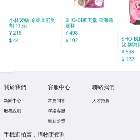
小林製藥 冷藏庫消臭
SHO-BI粧美堂 瀏海捲
劑 113g
髮棒
¥ 218
¥ 498
SHO-
$ 44
$ 102
比 劉海
¥ 598
$ 122
關於我們
客服中心
聯絡我們
新聞中心
常見問答
人才招募
服務說明
聯絡客服
最新公告
手機逛拍賣，購物更便利