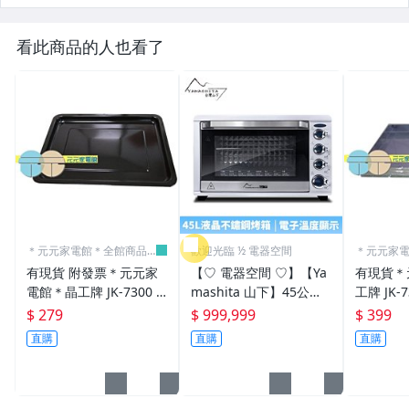
看此商品的人也看了
＊元元家電館＊全館商品
歡迎光臨 ½ 電器空間
＊元元家
含稅價
含稅價
有現貨 附發票＊元元家
【♡ 電器空間 ♡】【Ya
有現貨＊
電館＊晶工牌 JK-7300 . J
mashita 山下】45公升
工牌 JK-73
K-630 專用淺烤盤 JK-30
液晶不鏽鋼電烤箱(YS-14
JK-630
$ 279
$ 999,999
$ 399
L-02
50OV)
L-01
直購
直購
直購