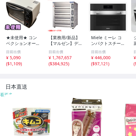
★未使用★ コン
【業務用/新品】
Miele ミーレ コ
ベクションオーブ
【マルゼン】デッ
ンパクトスチーム
ン ノンフライ T
キオーブン プリ
オーブンDGC 78
目前出價
目前出價
目前出價
WINBIRD ツイン
ンス PET3-111B
40
¥ 5,090
¥ 1,767,657
¥ 446,000
¥
バード TS-4119 2
幅1280×奥行104
(
$1,109
)
(
$384,925
)
(
$97,121
)
(
025年製 直接お渡
5×高さ1710(mm)
し歓迎 OUN0073
三相200V【送料
05相
別途見積】
日本直送
看更多