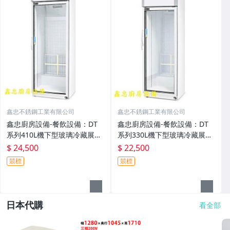
鑫忠不銹鋼工業有限公司
鑫忠不銹鋼工業有限公司
鑫忠廚房設備-餐飲設備：DT
鑫忠廚房設備-餐飲設備：DT
系列410L機下型玻璃冷藏展示
系列330L機下型玻璃冷藏展示
冰箱-賣場有水槽-烤箱-快速爐-
冰箱-賣場有水槽-烤箱-快速爐-
$ 24,500
$ 22,500
果汁機-油炸機-咖啡機-工作台-
果汁機-油炸機-咖啡機-工作台-
競標
競標
飲料機-電磁爐-吧台-西餐爐-煮
飲料機-電磁爐-吧台-西餐爐-煮
麵機
麵機
日本代購
看全部