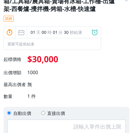
箱/工具箱/農具箱-賣場有冰箱-工作檯-出爐
架-西餐爐-攪拌機-烤箱-水槽-快速爐
競標
01
天
00
時
01
分
29
秒結束
賣家可提前結束
$30,000
起標價格
1000
出價增額
無
最高出價者
1
件
數量
自動出價
直接出價