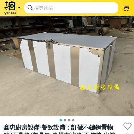
鑫忠廚房設備-餐飲設備：訂做不鏽鋼置物
0