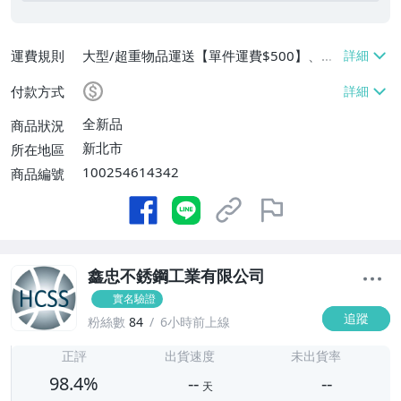
運費規則
大型/超重物品運送【單件運費$500】、面
交/自取/不寄送【免運費】
付款方式
全新品
商品狀況
新北市
所在地區
100254614342
商品編號
鑫忠不銹鋼工業有限公司
實名驗證
追蹤
粉絲數
84
6小時前上線
-
-
正評
出貨速度
未出貨率
98.4%
--
--
天