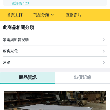
總評價
123
-
首頁主打
商品分類
直播影片
-
sign
居家、家具與園藝
2
家電與影音視聽
家電與影音視聽
廚房家電
烤箱
商品資訊
出價紀錄