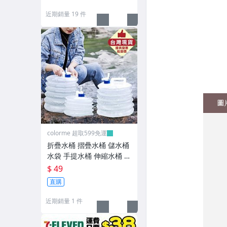
近期銷量 19 件
保溫杯/悶燒罐/便當袋
牙刷架/漱口杯
清潔工具
清潔紙巾/清潔慕斯
抹布毛巾
浴室用品
colorme 超取599免運
▼外出旅行▼
折疊水桶 摺疊水桶 儲水桶
水袋 手提水桶 伸縮水桶 伸
雨具/除溼商品
縮水袋 戶外水桶 蓄水桶 蓄
$ 49
水箱 儲水袋 風琴水桶 登山
分裝瓶/牙刷盒
直購
露營【M154】Color_me
行李箱週邊/出國用品
近期銷量 1 件
汽機車百貨