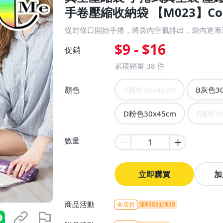
手卷壓縮收納袋 【M023】Col
從封條口開始手捲，將袋內空氣排出，袋內逐漸
$9 - $16
促銷
累積銷量
38
件
顏色
A綠色30x45cm
B灰色30
D粉色30x45cm
E橘色30
數量
立即購買
加
商品活動
全店折
滿$888折$38