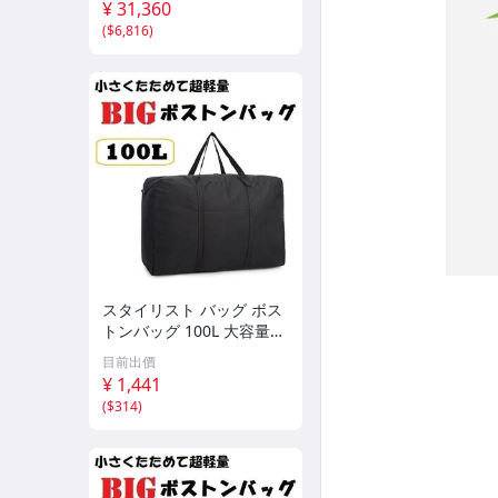
¥ 31,360
el Skt
(
$6,816
)
スタイリスト バッグ ボス
トンバッグ 100L 大容量
エコバッグ 大きいバッグ
目前出價
防水 撥水 旅行 アウトドア
¥ 1,441
キャンプ イベント キャリ
(
$314
)
ーバッグ