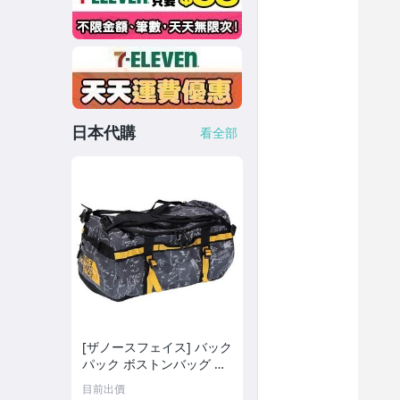
露營用品
▼美容小物▼
美髮工具
婦幼相關
日本代購
看全部
健身瑜珈
香氛/薰香/精油
足部護理講究起來
眼部護理
提袋
洗衣曬衣系列
[ザノースフェイス] バック
パック ボストンバッグ シ
ョルダーバッグ メンズ レ
目前出價
ディース Base Camp Duff