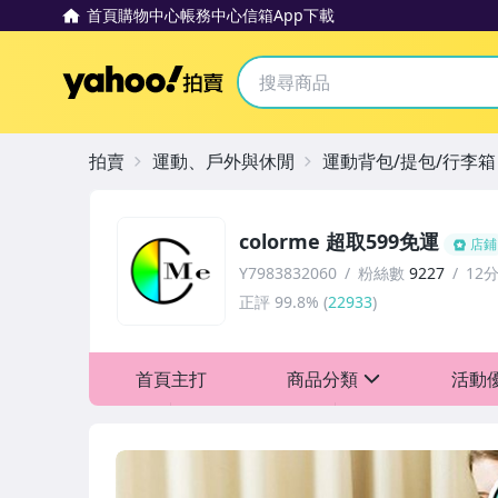
首頁
購物中心
帳務中心
信箱
App下載
Yahoo拍賣
拍賣
運動、戶外與休閒
運動背包/提包/行李箱
colorme 超取599免運
店鋪
Y7983832060
粉絲數
9227
12
正評
99.8%
(
22933
)
首頁主打
商品分類
活動
sign
歡慶88節
滿$199送贈品