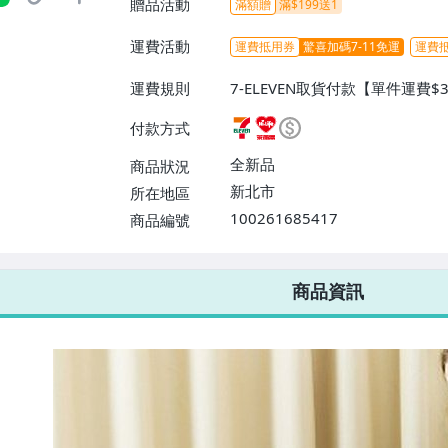
贈品活動
滿額贈
滿$199送1
運費活動
運費抵用券
驚喜加碼7-11免運
運費
運費規則
7-ELEVEN取貨付款【單件運費$3
取貨不付款【單件運費$38、消
付款方式
【單件運費$60、消費滿$599
消費滿$1899免運費】、離島配送
全新品
商品狀況
費】
新北市
所在地區
100261685417
商品編號
7-ELEVEN 運費只要
38
元
不限金額、筆數，筆筆優惠無限次！
商品資訊