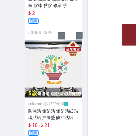
收納籃/袋
棒 膠棒 黏膠 修繕 手工藝
膠 膠水 熱熔膠條 DIY 半透
各式掛勾
$ 2
明【B012】Color_me
直購
廚房衛浴收納
近期銷量 45 件
衛生紙盒/架
收納/置物箱
▼廚房用品▼
盤/碗/碟/餐具
料理/烘焙
調料瓶
colorme 超取599免運
瀝水籃/架/蒸架
防油貼 鋁箔貼 鋁箔貼紙 玻
璃貼紙 抽屜墊 防油貼紙 瓷
杯墊/桌墊/隔熱墊/桌布
磚貼紙 萬用防油貼【N03
$ 18
~
$ 21
2】Color_me
直購
收納罐/保鮮盒/封口夾