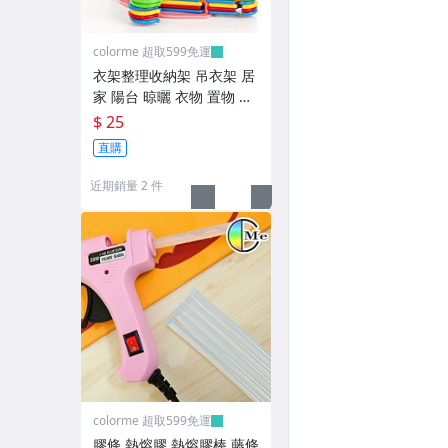
電子設備
園藝/庭院用具
colorme 超取599免運
衣架整理收納架 吊衣架 居
寵物用品
家 陽台 晾曬 衣物 置物 創
意 組裝 手提 移動【L11
$ 25
蚊蟲退散好物
1】Color_me
直購
五金/修繕
近期銷量 2 件
衣架/衣夾/鞋架/室內鞋
▼其他收納▼
鐵藝收納
壁掛收納
桌上收納
防塵。壓縮袋
colorme 超取599免運
膠條 熱熔膠 熱熔膠棒 藤條