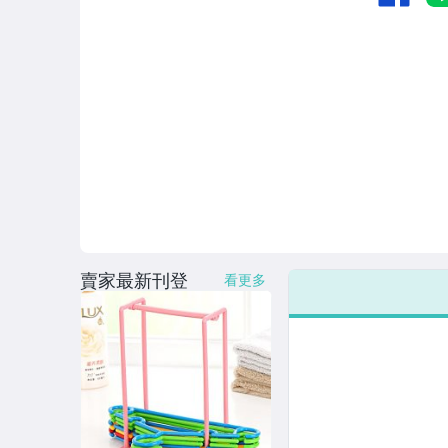
清倉下殺區
惜福品專區
瘋無印
▼居家生活▼
地墊
安全防護
垃圾桶/袋
賣家最新刊登
看更多
燈具用品
日常用品
創意文具
3C週邊