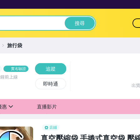
搜尋
旅行袋
追蹤
實名驗證
分鐘前上線
即時通
出
優惠
直播影片
sign
店鋪
真空壓縮袋 手捲式真空袋 壓縮