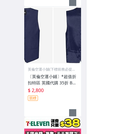
英倫空運小舖(下標前務必提
問)
〔英倫空運小鋪〕*超值折
扣特區 英國代購 35折 BO
SS 格紋 海軍藍 背心 (有檔
$ 2,800
期)
競標