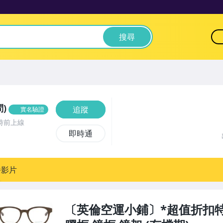
搜尋
)
追蹤
實名驗證
時前上線
即時通
播影片
〔英倫空運小鋪〕*超值折扣特區 