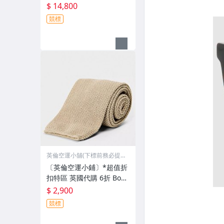
BERRY 熱門款 菱格紋 外
$ 14,800
套 夾克 (有檔期)
競標
英倫空運小舖(下標前務必提
問)
〔英倫空運小鋪〕*超值折
扣特區 英國代購 6折 Boss
針織 領帶 (有檔期)
$ 2,900
競標