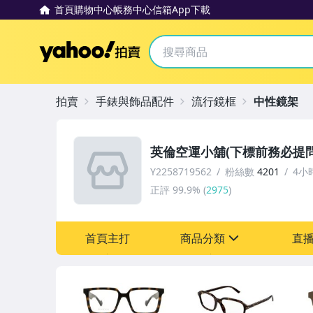
首頁
購物中心
帳務中心
信箱
App下載
Yahoo拍賣
拍賣
手錶與飾品配件
流行鏡框
中性鏡架
英倫空運小舖(下標前務必提問
Y2258719562
粉絲數
4201
4小
正評
99.9%
(
2975
)
首頁主打
商品分類
直
sign
嬰幼兒與孕婦
手機、配件與通訊