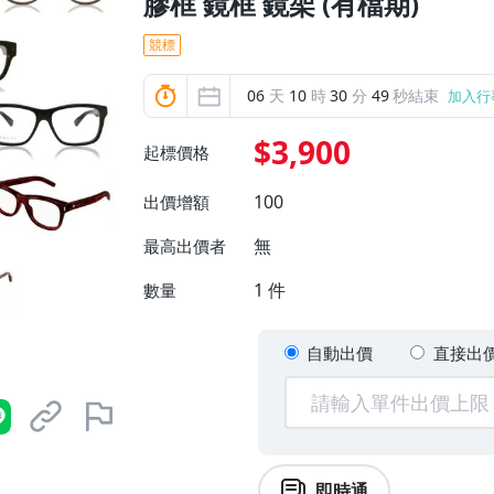
膠框 鏡框 鏡架 (有檔期)
競標
06
天
10
時
30
分
48
秒結束
加入行
$3,900
起標價格
100
出價增額
無
最高出價者
1
件
數量
自動出價
直接出
即時通