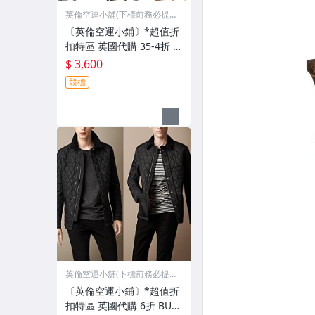
英倫空運小舖(下標前務必提
問)
〔英倫空運小鋪〕*超值折
扣特區 英國代購 35-4折 D
squared2 鏡框 鏡架 中性
$ 3,600
款 數款
競標
英倫空運小舖(下標前務必提
問)
〔英倫空運小鋪〕*超值折
扣特區 英國代購 6折 BUR