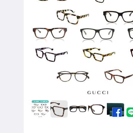
居家、家具與園藝
男性精品與服飾
女裝與服飾配件
手錶與飾品配件
女包精品與女鞋
家電與影音視聽
運動、戶外與休閒