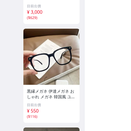
目前出價
¥ 3,000
(
$629
)
黒縁メガネ 伊達メガネ お
しゃれ メガネ 韓国風 ユニ
セックス ファッション 小
目前出價
顔 メンズ レディース 通勤
¥ 550
ウェリントン型 新品
(
$116
)