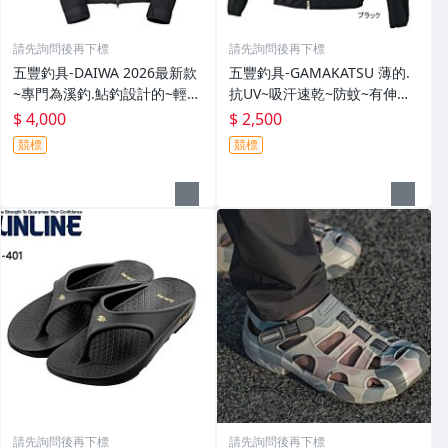
請先詢問後再下標
請先詢問後再下標
五豐釣具-DAIWA 2026最新款
五豐釣具-GAMAKATSU 薄的.
~專門為溪釣.鮎釣設計的~輕
抗UV~吸汗速乾~防蚊~有伸縮
便.薄的短版防水雨衣DR-3926J
彈性付帽防曬外套 GM-3547
$ 4,000
$ 2,500
外套特價4000元
特價2000元
競標
競標
請先詢問後再下標
請先詢問後再下標