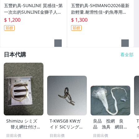
五豐釣具-SUNLINE 質感佳~第
五豐釣具-SHIMANO2026最新
一次出的SUNLINE金獅子人字
款輕量.耐滑性佳~釣魚專用布
夾腳拖鞋SUS-401特價1200元
希涼鞋 FS-091I特價1300元
$ 1,200
$ 1,300
競標
競標
日本代購
看全部
Shimizu シミズ
T-KWSG8 KWガ
良品 投網 良
替え網仕付けセ
イド SiCリング
品 漁具 網目
ット ゴールド×
富士工業 ガイド
約1ｃｍ×1ｃｍ
目前出價
目前出價
目前出價
ブラック
チタンフレーム
4Ｋｇ ⑥