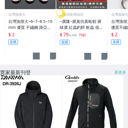
台灣漁很大
廣隆武術用品社
台灣漁很
台灣漁很大~6~7~8.5~10
~廣隆~腥臭仿真蚯蚓 腥
台灣漁很
mm 優質 不鏽鋼 路亞環
味濃 紅蟲釣餌 軟蟲 假蚯
優質不鏽
S型開口 扁平 打扁 打平
蚓 海魚餌 紅蟲 路亞餌
平 打扁 打平 路
$ 2
$ 79
$ 2
79折
$ 100
路亞 雙環 雙圈 強力
假餌 誘餌 仿生餌 擬餌
雙環 路亞環
直購
直購
直購
路亞軟餌
路亞環
賣家最新刊登
看更多