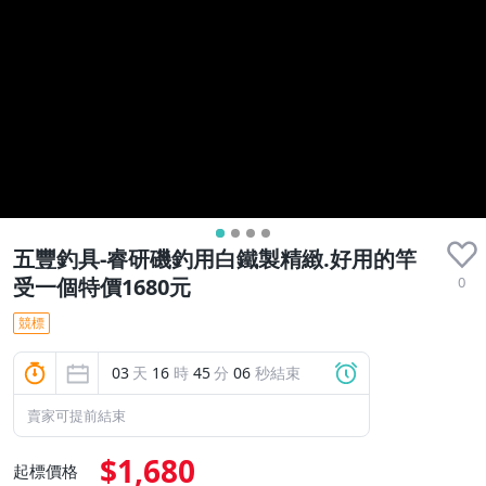
五豐釣具-睿研磯釣用白鐵製精緻.好用的竿
0
受一個特價1680元
競標
03
天
16
時
45
分
05
秒結束
賣家可提前結束
$1,680
起標價格