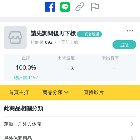
請先詢問後再下標
實名驗證
粉絲數
692
1天前上線
追蹤
-
-
正評
出貨速度
未出貨率
100.0%
--
--
天
總評價
1197
-
首頁主打
商品分類
直播影片
-
sign
運動、戶外與休閒
2
運動、戶外與休閒
戶外休閒用品