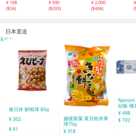
¥ 108
¥ 930
¥ 2,000
¥
(
$24
)
(
$203
)
(
$436
)
(
日本直送
看更多
Nanon
砧板 補
春日井 鮮蝦球 85g
¥ 498
越後製菓 黃豆粉米果
¥ 302
$ 102
球75g
$ 61
¥ 318