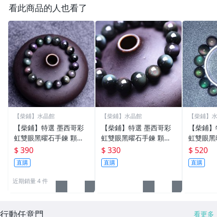
看此商品的人也看了
【柴鋪】水晶館
【柴鋪】水晶館
【柴鋪】
【柴鋪】特選 墨西哥彩
【柴鋪】特選 墨西哥彩
【柴鋪】特選 
虹雙眼黑曜石手鍊 顆顆
虹雙眼黑曜石手鍊 顆顆
虹雙眼黑曜
雙眼 10mm圓珠(G1-2)
雙眼 8mm圓珠(G1-3)
雙眼 14mm圓珠 男款 (G
$ 390
$ 330
$ 520
1-6)
直購
直購
直購
近期銷量 4 件
行動任意門
看更多