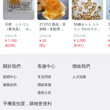
天然 シトリン
27.07ct 新品・非
50個セット シト
（黄水晶） ルー
加熱・未処理 天
リン 5ｍｍスクエ
ス 16.9ｘ13.5ｘ
然シトリン原石
アカット 33.4ct
目前出價
目前出價
目前出價
12ｍｍ、19.190c
ブラジル産
黄水晶 大量 まと
¥ 1,100
¥ 20
¥ 2,500
¥
t ソーティング
め【匿名配送 送
(
$238
)
(
$5
)
(
$541
)
(
付き 難あり
料込】
關於我們
客服中心
聯絡我們
新聞中心
常見問答
人才招募
服務說明
聯絡客服
最新公告
手機逛拍賣，購物更便利