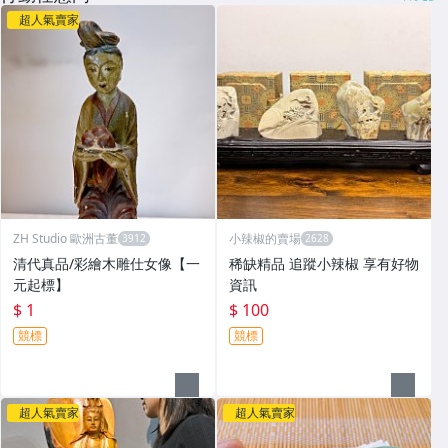
超人氣賣家
ZH Studio 歐洲古董
小辣椒的賣場
清代真品/彩繪木雕仕女像【一
稀缺精品 追蹤小辣椒 享有好物
元起標】
資訊
$ 1
$ 100
競標
競標
超人氣賣家
超人氣賣家