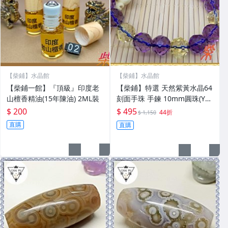
【柴鋪】水晶館
【柴鋪】水晶館
【柴鋪一館】『頂級』印度老
【柴鋪】特選 天然紫黃水晶64
山檀香精油(15年陳油) 2ML裝
刻面手珠 手鍊 10mm圓珠(YCL
11-2) (實物拍)
$ 200
$ 495
44折
$ 1,150
直購
直購