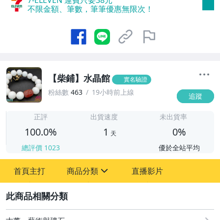
不限金額、筆數，筆筆優惠無限次！
【柴鋪】水晶館
實名驗證
粉絲數
463
19小時前上線
追蹤
1
正評
出貨速度
未出貨率
100.0%
1
0%
天
總評價
1023
優於全站平均
首頁主打
商品分類
直播影片
sign
2
古董、藝術與礦石
手錶與飾品配件