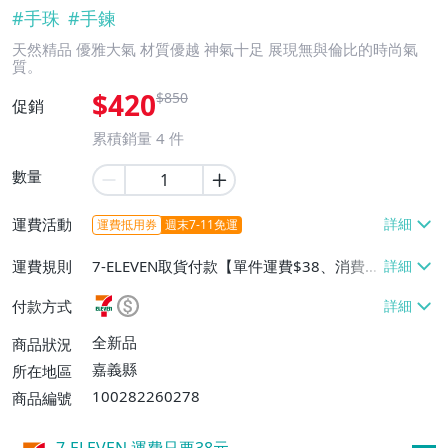
#
手珠
#
手鍊
天然精品 優雅大氣 材質優越 神氣十足 展現無與倫比的時尚氣
質。
$420
$850
促銷
累積銷量
4
件
數量
運費活動
運費抵用券
週末7-11免運
運費規則
7-ELEVEN取貨付款【單件運費$38、消費滿
$1500免運費】、宅配/貨運【單件運費$9
付款方式
5、消費滿$1500免運費】、郵局掛號【單
件運費$60、消費滿$1500免運費】
全新品
商品狀況
嘉義縣
所在地區
100282260278
商品編號
7-ELEVEN 運費只要
38
元