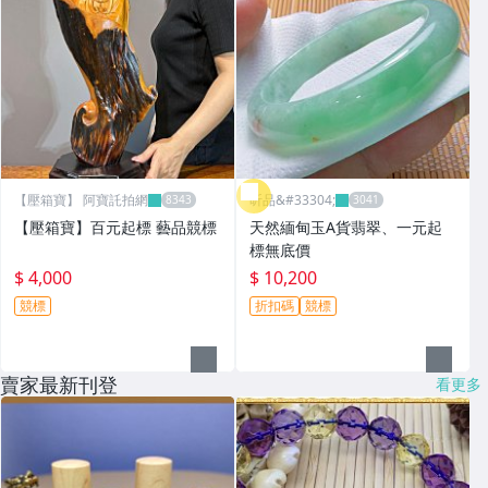
【壓箱寶】 阿寶託拍網
昕品&#33304;
【壓箱寶】百元起標 藝品競標
天然緬甸玉A貨翡翠、一元起
標無底價
$ 4,000
$ 10,200
競標
折扣碼
競標
賣家最新刊登
看更多