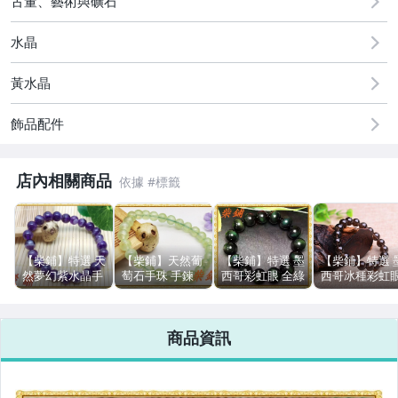
古董、藝術與礦石
美容保養與彩妝
水晶
黃水晶
飾品配件
店內相關商品
【柴鋪】特選 天
【柴鋪】天然葡
【柴鋪】特選 墨
【柴鋪】特選 
然夢幻紫水晶手
萄石手珠 手鍊
西哥彩虹眼 全綠
西哥冰種彩虹
珠 手鍊 8mm圓
7mm圓珠 無
眼黑曜石手鍊 顆
黑曜石手鍊
珠 女款 (YCL14-
染、無燒、無優
顆雙綠光眼
8mm圓珠(G3-3
4) (實物拍)
化 (實物拍)
16mm圓珠(G6-
商品資訊
5)