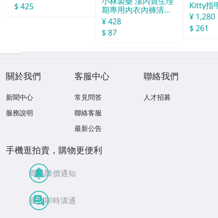
小林製藥 潔內寶生理
Kitty
$ 425
期專用內衣內褲清洗
¥ 1,280
劑120ml
¥ 428
$ 261
$ 87
關於我們
客服中心
聯絡我們
新聞中心
常見問答
人才招募
服務說明
聯絡客服
最新公告
手機逛拍賣，購物更便利
商品降價通知
買賣即時溝通