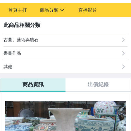
首頁主打
商品分類
直播影片
sign
2
古董、藝術與礦石
美食與地方特產
古董、藝術與礦石
書畫作品
其他
商品資訊
出價紀錄