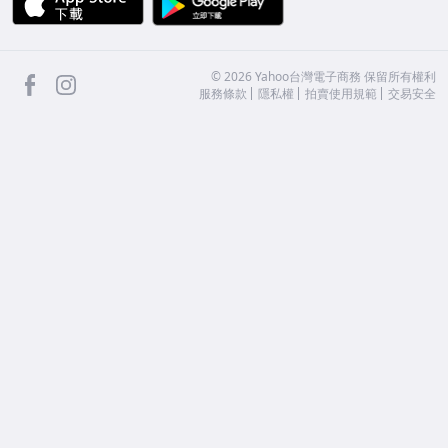
facebook
Instagram
©
2026
Yahoo台灣電子商務 保留所有權利
服務條款
隱私權
拍賣使用規範
交易安全