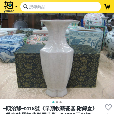
~順治爺~t418號《早期收藏瓷器.附錦盒》
0