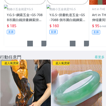
精緻小五金就是Y.G.S
精緻小五金就是Y.G.S
Art in T
Y.G.S~鋼索五金~GS-708
Y.G.S~掛畫軌道五金~GS
Art in
B吊圖白鐵掛畫鋼索掛畫
-708B 側吊圖白鐵鋼索五
伸缩畫筒
器1.5M (適用軌道開口8
金掛圖器/掛畫器1M (適
畫書畫筒
$ 185
$ 160
$ 95
$ 16
mm) (含稅)
用軌道正面開口8mm)
海報筒書
直購
直購
直購
(含稅)
長至80c
行動任意門
看更多
超人氣賣家
超人氣賣家