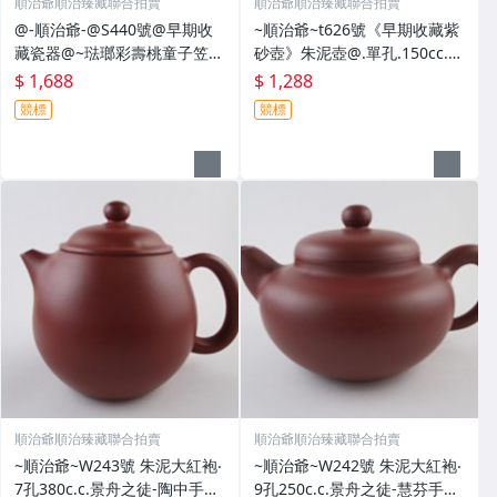
順治爺順治臻藏聯合拍賣
順治爺順治臻藏聯合拍賣
@-順治爺-@S440號@早期收
~順治爺~t626號《早期收藏紫
藏瓷器@~琺瑯彩壽桃童子笠帽
砂壺》朱泥壺@.單孔.150cc.中
碗~大清雍正年製~@1688元起
華人民共和國外交部禮品專用
$ 1,688
$ 1,288
標
@1288元起標
競標
競標
順治爺順治臻藏聯合拍賣
順治爺順治臻藏聯合拍賣
~順治爺~W243號 朱泥大紅袍‧
~順治爺~W242號 朱泥大紅袍‧
7孔380c.c.景舟之徒-陶中手製
9孔250c.c.景舟之徒-慧芬手製