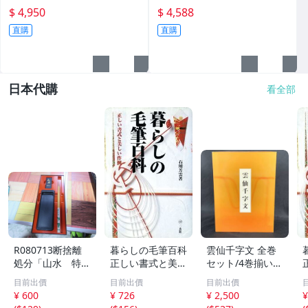
@4950元(壺蓋)
@4588元起標
$ 4,950
$ 4,588
直購
直購
日本代購
看全部
R080713断捨離
暮らしの毛筆百科
雲仙千字文 全巻
処分「山水 特選
正しい書式と美し
セット/4巻揃い
書道セット」未使
い作例/石川芳雲
天・地・玄・黄
目前出價
目前出價
目前出價
用品
(著者)
函入 大型本 BK
¥ 600
¥ 726
¥ 2,500
¥
1166