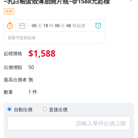
~乳白釉蛋殼薄胎開片瓶~@1588元起標
競標
06
天
18
時
06
分
47
秒結束
賣家可提前結束
$1,588
起標價格
50
出價增額
無
最高出價者
1
件
數量
自動出價
直接出價