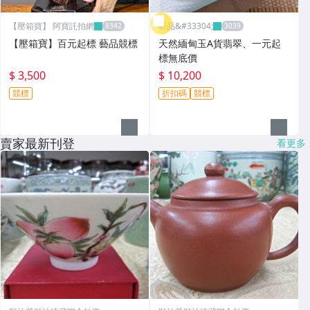
【壓箱寶】 阿寶託拍網
昕品&#33304;
【壓箱寶】百元起標 藝品競標
天然緬甸玉A貨翡翠、一元起
標無底價
$ 3,500
$ 10,200
競標
折扣碼
競標
賣家最新刊登
看更多