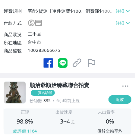
運費規則
宅配/貨運【單件運費$100、消費滿$1000
0免運費】
付款方式
二手品
商品狀況
台中市
所在地區
100283666675
商品編號
順治爺順治臻藏聯合拍賣
實名驗證
追蹤
粉絲數
335
6小時前上線
3
正評
出貨速度
未出貨率
98.8%
3~4
0%
天
總評價
1164
優於全站平均