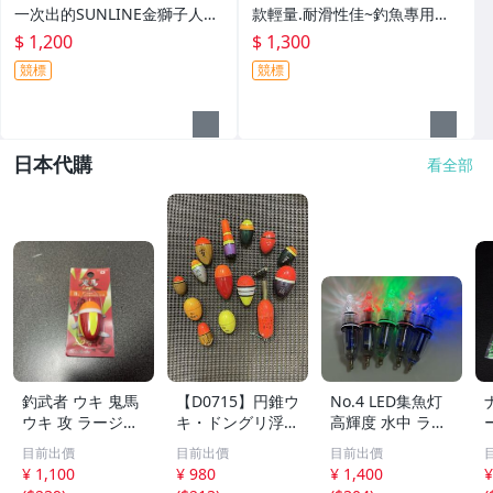
一次出的SUNLINE金獅子人字
款輕量.耐滑性佳~釣魚專用布
夾腳拖鞋SUS-401特價1200元
希涼鞋 FS-091I特價1300元
$ 1,200
$ 1,300
競標
競標
日本代購
看全部
釣武者 ウキ 鬼馬
【D0715】円錐ウ
No.4 LED集魚灯
ウキ 攻 ラージ
キ・ドングリ浮
高輝度 水中 ライ
B 未開封
き・中通しウキ・
ト 12cm 夜 イカ
目前出價
目前出價
目前出價
正立・釣研・他
釣り 集魚灯 5色
¥ 1,100
¥ 980
¥ 1,400
¥
セット 防水 電池