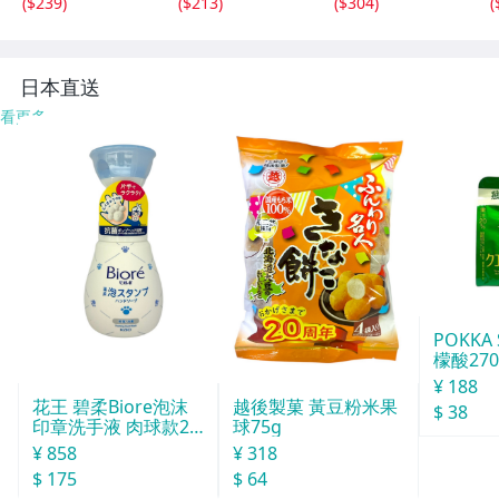
(
$239
)
(
$213
)
(
$304
)
(
式 海釣り 集魚ラ
ンプ
日本直送
看更多
POKKA
檬酸27
165g
¥ 188
花王 碧柔Biore泡沫
越後製菓 黃豆粉米果
$ 38
印章洗手液 肉球款24
球75g
0ml
¥ 858
¥ 318
$ 175
$ 64