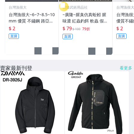
台灣漁很大
廣隆武術用品社
台灣漁很
台灣漁很大~6~7~8.5~10
~廣隆~腥臭仿真蚯蚓 腥
台灣漁很
mm 優質 不鏽鋼 路亞環
味濃 紅蟲釣餌 軟蟲 假蚯
優質不鏽
S型開口 扁平 打扁 打平
蚓 海魚餌 紅蟲 路亞餌
平 打扁 打平 路
$ 2
$ 79
$ 2
79折
$ 100
路亞 雙環 雙圈 強力
假餌 誘餌 仿生餌 擬餌
雙環 路亞環
直購
直購
直購
路亞軟餌
路亞環
賣家最新刊登
看更多