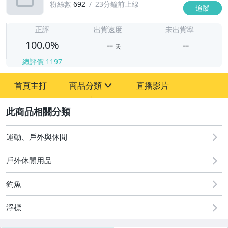
粉絲數
692
23分鐘前上線
追蹤
-
-
正評
出貨速度
未出貨率
100.0%
--
--
天
總評價
1197
-
首頁主打
商品分類
直播影片
-
sign
運動、戶外與休閒
2
運動、戶外與休閒
戶外休閒用品
釣魚
浮標