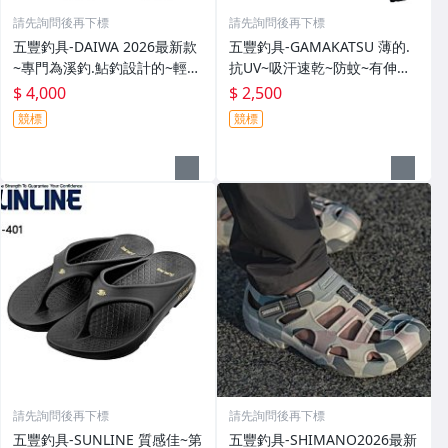
請先詢問後再下標
請先詢問後再下標
五豐釣具-DAIWA 2026最新款
五豐釣具-GAMAKATSU 薄的.
~專門為溪釣.鮎釣設計的~輕
抗UV~吸汗速乾~防蚊~有伸縮
便.薄的短版防水雨衣DR-3926J
彈性付帽防曬外套 GM-3547
$ 4,000
$ 2,500
外套特價4000元
特價2000元
競標
競標
請先詢問後再下標
請先詢問後再下標
五豐釣具-SUNLINE 質感佳~第
五豐釣具-SHIMANO2026最新