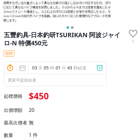
五豐釣具-日本釣研TSURIKAN 阿波ジャイ
1
ロ-N 特價450元
競標
03
天
05
時
01
分
43
秒結束
賣家可提前結束
$450
起標價格
20
出價增額
無
最高出價者
1
件
數量