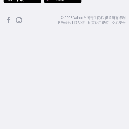
facebook
Instagram
©
2026
Yahoo台灣電子商務 保留所有權利
服務條款
隱私權
拍賣使用規範
交易安全