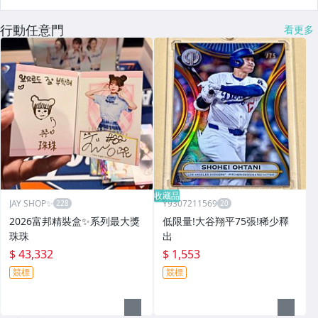
行動任意門
看更多
收藏品
JAY SHOP✨
Y9307211569
2026富邦精裝盒✨系列最大獎
低限量!大谷翔平75張!稀少釋
珠珠
出
$ 43,332
$ 1,553
競標
競標