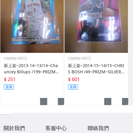
Y3889616972
Y3889616972
新上架~2013-14~13/14~Cha
新上架~2014-15~14/15~CHRI
uncey Billups /199~PRIZM~S
S BOSH /49~PRIZM~SILVER~
ILVER~藍亮~限量/199~10601
紅亮~低限量/49~1060114-1
$ 251
$ 601
14-1
直購
直購
關於我們
客服中心
聯絡我們