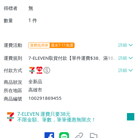
無
得標者
1
件
數量
運費活動
運費抵用券
週末7-11免運
運費規則
7-ELEVEN取貨付款【單件運費$38、滿100
件或消費滿$1000000免運費】、7-ELEVEN
付款方式
取貨不付款【單件運費$38】、萊爾富取貨
付款【單件運費$60、滿50件或消費滿$30
全新品
商品狀況
0000免運費】、郵局掛號【單件運費$50、
高雄市
所在地區
滿30件或消費滿$30000免運費】
100291869455
商品編號
7-ELEVEN 運費只要
38
元
不限金額、筆數，筆筆優惠無限次！