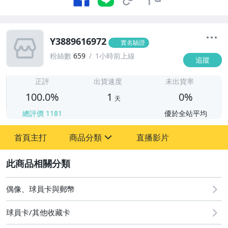
Y3889616972
實名驗證
粉絲數
659
1小時前上線
追蹤
1
正評
出貨速度
未出貨率
100.0%
1
0%
天
總評價
1181
優於全站平均
首頁主打
商品分類
直播影片
sign
2
偶像、球員卡與郵幣
偶像、球員卡與郵幣
球員卡/其他收藏卡