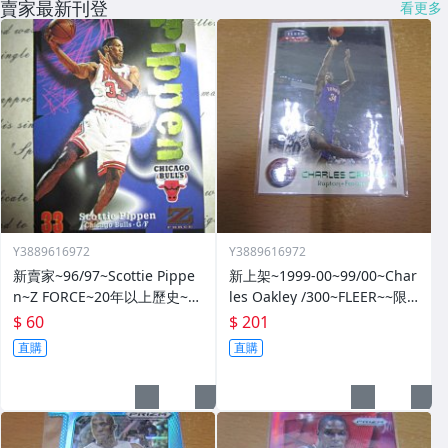
賣家最新刊登
看更多
Y3889616972
Y3889616972
新賣家~96/97~Scottie Pippe
新上架~1999-00~99/00~Char
n~Z FORCE~20年以上歷史~無
les Oakley /300~FLEER~~限
限量~
量/300~1060114-1
$ 60
$ 201
直購
直購