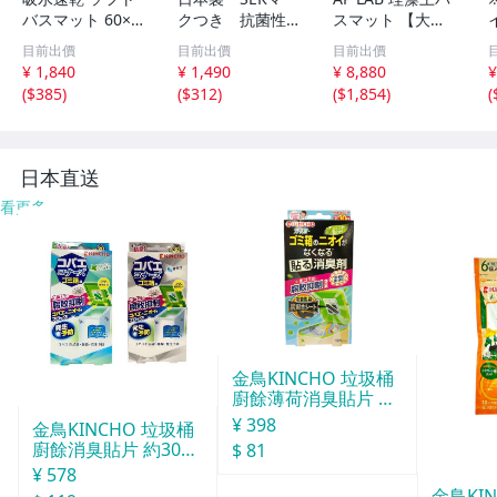
バスマット 60×4
クつき 抗菌性
スマット 【大理
0cm やわらかい
吸水性 洗濯可
石風デザイン×ア
目前出價
目前出價
目前出價
丸めて収納 吸水
能 送料無料 ヴ
スベスト検査済
¥ 1,840
¥ 1,490
¥ 8,880
¥
速乾 バスマット
ァレンティノ 刺
み】バスマット
(
$385
)
(
$312
)
(
$1,854
)
(
柔らかい ノンア
繍 ユリ柄 ブル
珪藻土 洗える 折
スベスト ソフト
ー
りたたみ式 速乾
クッション 速乾
吸水″vj
日本直送
看更多
金鳥KINCHO 垃圾桶
廚餘薄荷消臭貼片 約
30天分
¥ 398
金鳥KINCHO 垃圾桶
廚餘消臭貼片 約30天
$ 81
分
¥ 578
金鳥KI