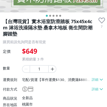
【台灣現貨】實木浴室防滑踏板 75x45x4c
7
m 淋浴洗澡隔水墊 桑拿木地板 衛生間防潮
腳踏墊
購買前請先詢問是否有現貨
$649
定價
累積銷量
3
件
數量
運費規則
宅配/貨運【單件運費$130、消費滿$880免
運費】、面交/自取/不寄送【免運費】
付款方式
全新品
商品狀況
桃園市
所在地區