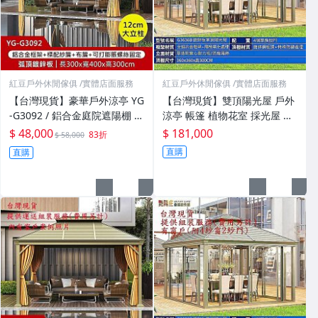
紅豆戶外休閒傢俱 /實體店面服務
紅豆戶外休閒傢俱 /實體店面服務
【台灣現貨】豪華戶外涼亭 YG
【台灣現貨】雙頂陽光屋 戶外
-G3092 / 鋁合金庭院遮陽棚 /
涼亭 帳篷 植物花室 採光屋 陽
別墅花園弧形發呆亭 / 室外防
光房 家用簡易房YG-G3636B無
$ 48,000
$ 181,000
83折
$ 58,000
雨防曬泡茶亭 景觀雨棚
窗戶
直購
直購