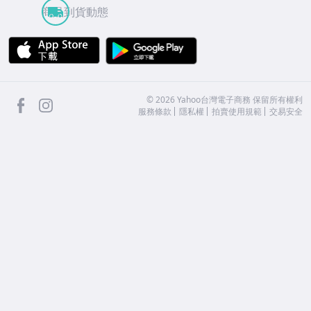
商品到貨動態
APP Store
Google Play
facebook
Instagram
©
2026
Yahoo台灣電子商務 保留所有權利
服務條款
隱私權
拍賣使用規範
交易安全