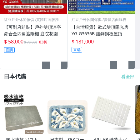
紅豆戶外休閒傢俱 /實體店面服務
紅豆戶外休閒傢俱 /實體店面服務
【可到府組裝】戶外雙頂涼亭
【台灣現貨】歐式雙頂陽光房
鋁合金四角遮陽棚 庭院花園室
YG-G3636B 鍍鋅鋼板屋頂 戶
外雨棚 豪華別墅休閒泡茶亭 Y
外涼亭防雨遮陽帳篷 玻璃採光
$ 58,000
$ 181,000
83折
$ 70,000
G-G3098 YG-G3098
屋 庭園別墅/露營區民宿休憩
直購
直購
亭
日本代購
看全部
吸水速乾 ソフト
日本製 SEKマー
AP LAB 珪藻土バ