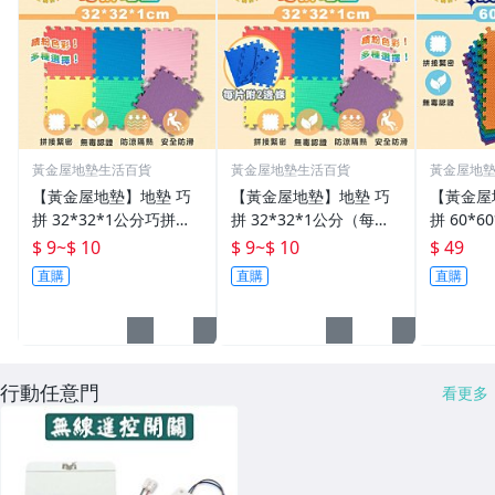
黃金屋地墊生活百貨
黃金屋地墊生活百貨
黃金屋地
【黃金屋地墊】地墊 巧
【黃金屋地墊】地墊 巧
【黃金屋
拼 32*32*1公分巧拼地
拼 32*32*1公分（每片2
拼 60*6
墊 (附兩邊條）巧拼墊 無
邊條）台灣第一大廠製造
(A級品)
$ 9
~
$ 10
$ 9
~
$ 10
$ 49
毒地墊 防滑地墊 防水地
巧拼地墊 防滑地墊 防水
銷歐美 
直購
直購
直購
墊 力波墊
地墊 運動墊
行動任意門
看更多