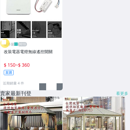
雁渟屋
改裝電器電燈無線遙控開關
$ 150
~
$ 360
直購
近期銷量 4 件
賣家最新刊登
看更多