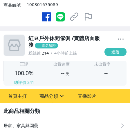
100301675089
商品編號
紅豆戶外休閒傢俱 /實體店面服
務
實名驗證
追蹤
粉絲數
214
4小時前上線
-
-
正評
出貨速度
未出貨率
100.0%
--
--
天
總評價
241
-
首頁主打
商品分類
直播影片
-
sign
居家、家具與園藝
2
運動、戶外與休閒
居家、家具與園藝