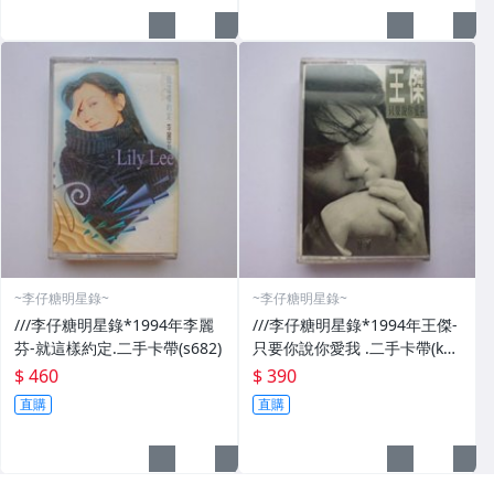
~李仔糖明星錄~
~李仔糖明星錄~
///李仔糖明星錄*1994年李麗
///李仔糖明星錄*1994年王傑-
芬-就這樣約定.二手卡帶(s682)
只要你說你愛我 .二手卡帶(k35
0)
$ 460
$ 390
直購
直購