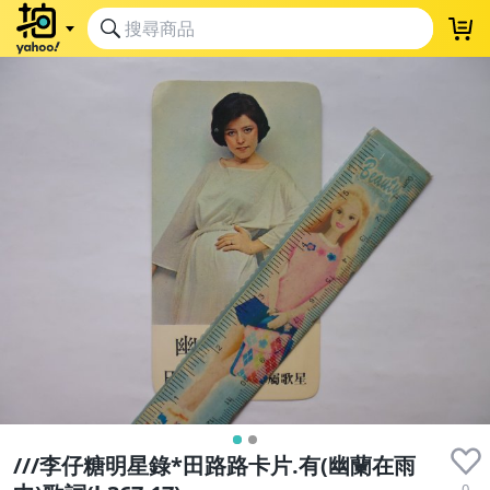
///李仔糖明星錄*田路路卡片.有(幽蘭在雨
0