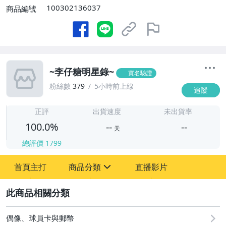
100302136037
商品編號
~李仔糖明星錄~
實名驗證
粉絲數
379
5小時前上線
追蹤
-
-
正評
出貨速度
未出貨率
100.0%
--
--
天
總評價
1799
-
首頁主打
商品分類
直播影片
-
sign
圖書/影音/文具
2
古董、藝術與礦石
偶像、球員卡與郵幣