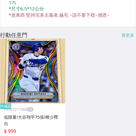
行動任意門
看更多
收藏品
Y9307211569
低限量!大谷翔平75張!稀少釋
出
$ 999