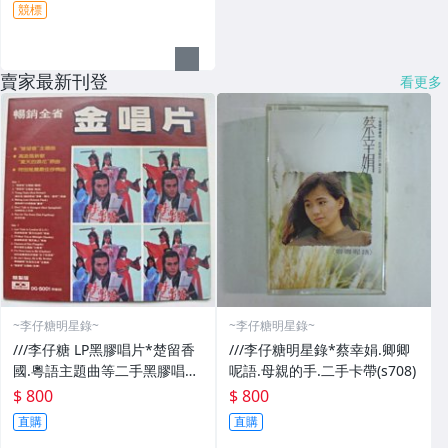
競標
賣家最新刊登
看更多
~李仔糖明星錄~
~李仔糖明星錄~
///李仔糖 LP黑膠唱片*楚留香
///李仔糖明星錄*蔡幸娟.卿卿
國.粵語主題曲等二手黑膠唱片
呢語.母親的手.二手卡帶(s708)
(s688)
$ 800
$ 800
直購
直購