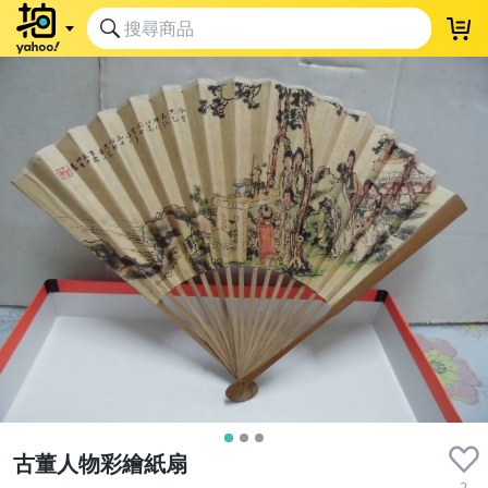
古董人物彩繪紙扇
2