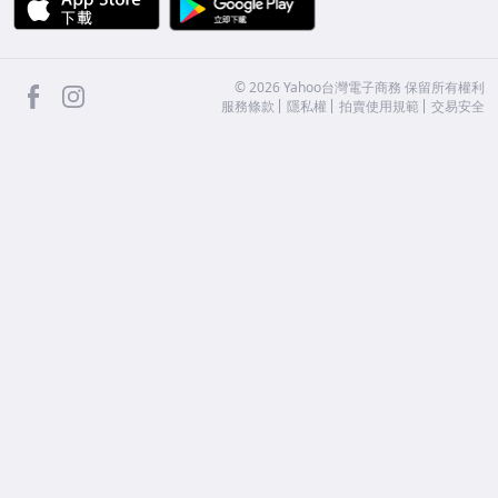
facebook
Instagram
©
2026
Yahoo台灣電子商務 保留所有權利
服務條款
隱私權
拍賣使用規範
交易安全