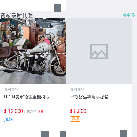
賣家最新刊登
看更多
眷村老宿
眷村老宿
U.S.N美軍哈雷重機模型
早期醫生專用手提箱
$ 12,000
$ 8,800
8折
$ 15,000
競標
直購