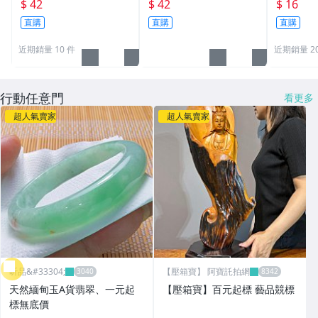
勾/掛鉤/掛鈎/掛圖器/掛
勾/掛鉤/掛鈎/掛圖器/掛
$ 42
$ 42
$ 16
畫器專賣店(T型150公分)
畫器專賣店(T型150公分)
直購
直購
直購
gold246
ylc1312
近期銷量 10 件
近期銷量 2
行動任意門
看更多
超人氣賣家
超人氣賣家
昕品&#33304;
【壓箱寶】 阿寶託拍網
天然緬甸玉A貨翡翠、一元起
【壓箱寶】百元起標 藝品競標
標無底價