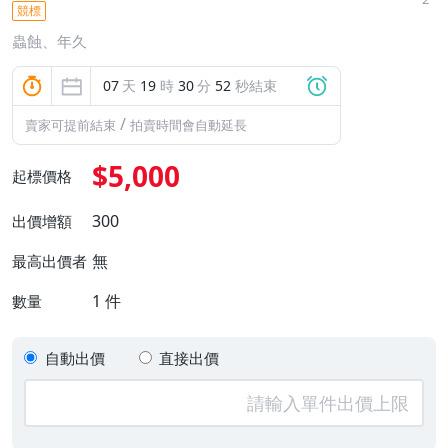
競標
蟲蝕、年久
07
天
19
時
30
分
51
秒結束
/
賣家可提前結束
拍賣時間會自動延長
$5,000
起標價格
300
出價增額
無
最高出價者
1
件
數量
自動出價
直接出價