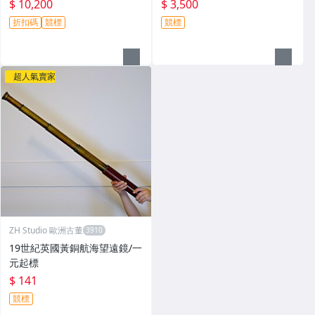
$ 10,200
$ 3,500
折扣碼
競標
競標
超人氣賣家
ZH Studio 歐洲古董
19世紀英國黃銅航海望遠鏡/一
元起標
$ 141
競標