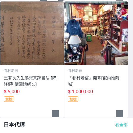
眷村老宿
眷村老宿
王有長先生墨寶真跡書法 [降!
『眷村老宿』開幕[假內惟商
降!降!價回饋網友]
城]
$ 5,000
$ 1,000,000
競標
競標
日本代購
看全部