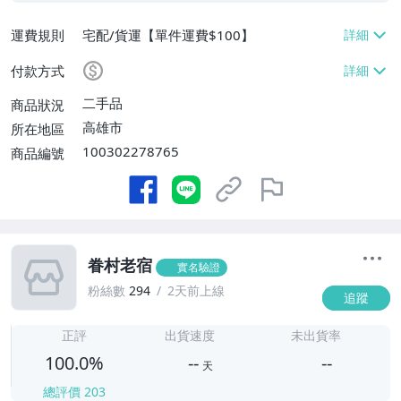
運費規則
宅配/貨運【單件運費$100】
付款方式
二手品
商品狀況
高雄市
所在地區
100302278765
商品編號
眷村老宿
實名驗證
粉絲數
294
2天前上線
追蹤
-
-
正評
出貨速度
未出貨率
100.0%
--
--
天
總評價
203