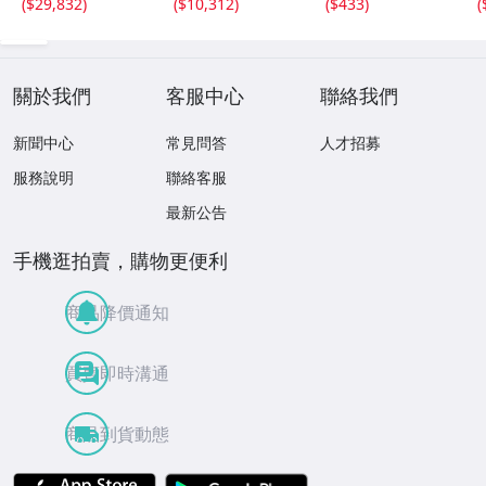
(
$29,832
)
(
$10,312
)
(
$433
)
(
ト サイズ 63×84
モンステラ イチ
ョウ プリント
關於我們
客服中心
聯絡我們
新聞中心
常見問答
人才招募
服務說明
聯絡客服
最新公告
手機逛拍賣，購物更便利
商品降價通知
買賣即時溝通
商品到貨動態
APP Store
Google Play