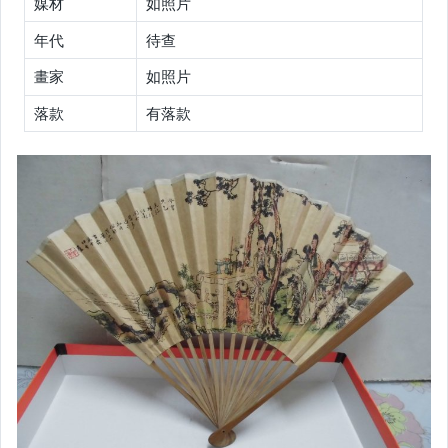
媒材
如照片
偶像、球員卡與郵幣
年代
待查
女裝與服飾配件
畫家
如照片
手錶與飾品配件
落款
有落款
女包精品與女鞋
家電與影音視聽
美食與地方特產