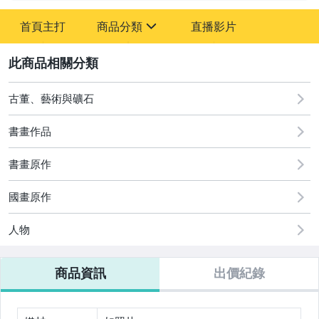
-
首頁主打
商品分類
直播影片
-
sign
2
古董、藝術與礦石
圖書/影音/文具
古董、藝術與礦石
書畫作品
手機、配件與通訊
書畫原作
相機、攝影與周邊
國畫原作
運動、戶外與休閒
人物
居家、家具與園藝
商品資訊
出價紀錄
玩具、模型與公仔
男性精品與服飾