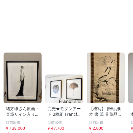
緒方環さん原画・
完売★モダンアー
【模写】 掛軸 紙
直筆サイン入り・
ト 2枚組 Francfr
本 書 筆 骨董品
フレーム付き・真
anc フランフラン
美術 水墨画 430
目前出價
目前出價
目前出價
作。墨画。
モノクロームサマ
¥ 138,000
¥ 47,700
¥ 2,000
¥
ー アートプリン