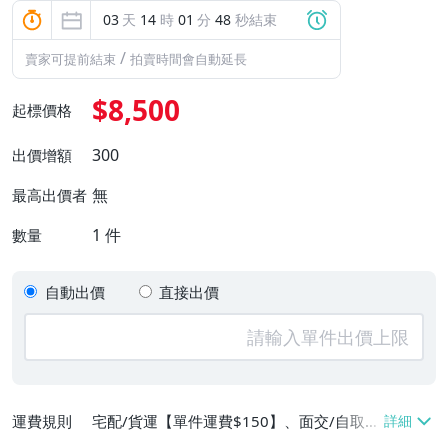
03
天
14
時
01
分
47
秒結束
/
賣家可提前結束
拍賣時間會自動延長
$8,500
起標價格
300
出價增額
無
最高出價者
1
件
數量
自動出價
直接出價
運費規則
宅配/貨運【單件運費$150】、面交/自取/
不寄送【免運費】