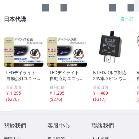
日本代購
看全部
LEDデイライト
LEDデイライト
Б LEDバルブ対応
自動点灯ユニット
自動点灯ユニット
24V車 3ピン ウイ
減光機能付き 12V
減光機能付き 12V
ンカーリレー 速
目前出價
目前出價
目前出價
車専用 エンジン
車専用 エンジン
度調整 無段階調
¥ 1,295
¥ 1,295
¥ 1,489
¥
ON連動 ポジショ
ON連動 ポジショ
整可能 カチカチ
(
$276
)
(
$276
)
(
$317
)
(
ン フォグランプ
ン フォグランプ
音内蔵 スピーカ
等に ドレスアッ
等に ドレスアッ
ー 大型車 トラッ
プ カスタム
プ カスタム
ク バス
關於我們
客服中心
聯絡我們
新聞中心
常見問答
人才招募