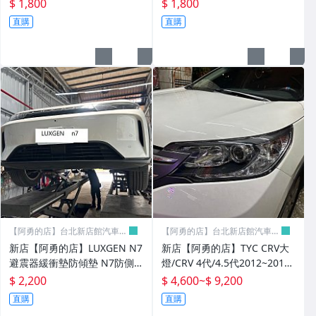
sb 60W快充/孔徑26mm/車美
E-C車充電器快充車美仕/保固3
$ 1,800
$ 1,800
仕正廠件
年typec 快充
FORD 空力套件
直購
直購
ALTIS / VIOS 空力套件
YARIS 空力套件
HONDA 本田 空力套件
MAZDA 馬自達 空力套件
NISSAN 空力套件
SUZUKI 空力套件
BENZ 空力套件
【阿勇的店】台北新店館汽車精
【阿勇的店】台北新店館汽車精
品
品
新店【阿勇的店】LUXGEN N7
新店【阿勇的店】TYC CRV大
其它
避震器緩衝墊防傾墊 N7防側
燈/CRV 4代/4.5代2012~2016
傾 n7緩衝墊 前面2個型號:AA
燈泡版 原廠型大燈 CRV 大燈/
$ 2,200
$ 4,600
~
$ 9,200
後面2個型號F
台灣tyc製造
直購
直購