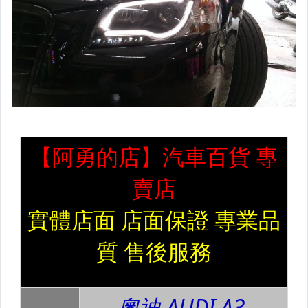
專用霧燈 原廠型
專用霧燈 魚眼版
專用霧燈 LED版
霧燈 通用版
奇異GE黃金燈泡
線組開關(零件包)
導光條
LED 燈條 車底燈 氣氛燈 禮儀燈
LED 室內燈 小燈 牌照燈 閱讀燈
LED S25(1156)單蕊(1157)雙蕊
LED T20(7440)單蕊(7443)雙蕊