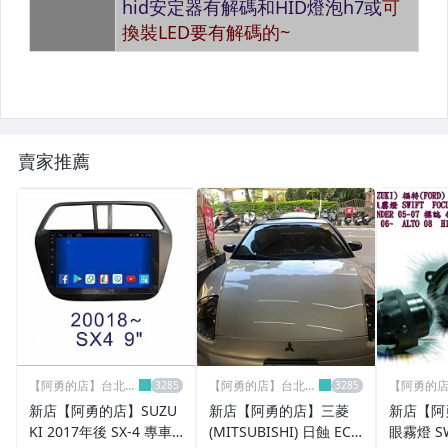
側燈.葉子板燈
牌照燈 專用版
閱讀燈/室內燈 專用版
後車箱燈(後行李箱燈)
賣家推薦
化妝燈(前鏡燈) 專用版
車門禮儀燈 專用版
豐田(TOYOTA) 燈具類
馬自達(MAZDA) 燈具類
寶馬(BMW) 燈具類
【阿勇的店】台北新
【阿勇的店】台北新
【阿勇的
歐寶(OPEL) 燈具類
店館汽車精品
店館汽車精品
店館汽車
新店【阿勇的店】SUZU
新店【阿勇的店】三菱
新店【阿
KI 2017年後 SX-4 專車
(MITSUBISHI) 日蝕 ECLI
眼霧燈 SWIFT F
福特(FORD) 燈具類