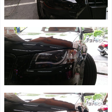
避震器彈簧緩衝墊
後視鏡自動 收折 展開
倒車鏡頭 通用型
倒車鏡頭 專用型
正向(前置) 鏡頭
GPS 測速器★雷射防護罩
行車紀錄器
日行燈 專用型
日行燈 通用型
LED 大燈 霧燈
HID 氙氣大燈 霧燈