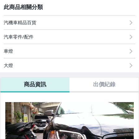
2
汽機車精品百貨
汽車零件/配件
車燈
大燈
商品資訊
出價紀錄
大燈修復還原
油水品類/ACDelco