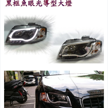
胎壓偵測器
自動升降窗 控制器
倒車雷達
前偵測雷達
前偵測雷達 開關+線組
行車上鎖,速控.煞控
電瓶 核電廠 救車 充電機
車頂探照燈
車門禮儀燈.車門防撞燈
汽車防盜系列
盲點偵測 系統