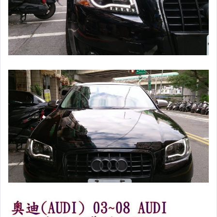
促 銷 商 品
Garmin/MIO/快譯通 產品系列
安卓機 / 環景系統/喇叭
汽車精品
MAZDA OBD2 升級防盜系統
電裝產品類(雜項)
電子油門加速器
HUD抬頭顯示器(GPS款)
HUD抬頭顯示器(OBD2款)
HUD抬頭顯示器(搭線款)
HUD抬頭顯示器+胎壓偵測 二合一