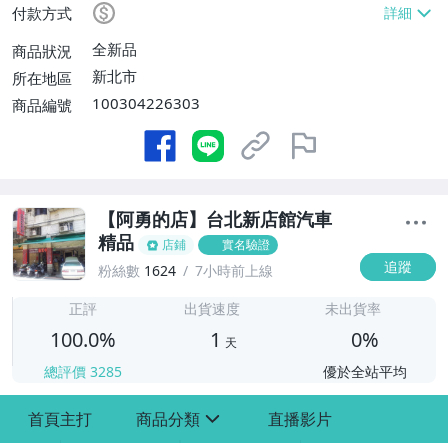
付款方式
全新品
商品狀況
新北市
所在地區
100304226303
商品編號
【阿勇的店】台北新店館汽車
精品
店鋪
實名驗證
追蹤
粉絲數
1624
7小時前上線
1
正評
出貨速度
未出貨率
100.0%
1
0%
天
總評價
3285
優於全站平均
首頁主打
商品分類
直播影片
sign