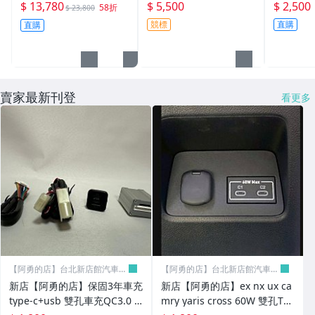
專用安卓機 9吋螢幕 台
PSE 3000GT 00-04 黑框
5~ VITARA JP 
$ 13,780
$ 5,500
$ 2,500
58折
$ 23,800
灣設計組裝 系統穩定順
光圈魚眼大燈
賓士(BENZ) 燈具類
競標
直購
直購
暢 售服完善
HONDA CIVIC 燈具類
三菱(MITSUBISHI) 燈具類
賣家最新刊登
看更多
日產(NISSAN) 燈具類
鈴木(SUZUKI) 燈具類
現代(HYUNDAI) 燈具類
奧迪(AUDI) 燈具類
標誌(PEUGEOT)
福斯(VOLKSWAGEN) 燈具類
【阿勇的店】台北新店館汽車精
【阿勇的店】台北新店館汽車精
品
品
凌志(LEXUS) 燈具類
新店【阿勇的店】保固3年車充
新店【阿勇的店】ex nx ux ca
type-c+usb 雙孔車充QC3.0 u
mry yaris cross 60W 雙孔TYP
ALFA / PORSCHE 燈具類