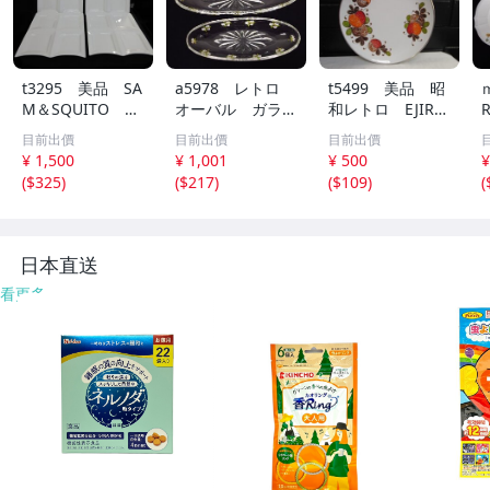
t3295 美品 SA
a5978 レトロ
t5499 美品 昭
M＆SQUITO 仕
オーバル ガラス
和レトロ EJIRY
切りプレート4
トレー 皿 花
Viging 大
目前出價
目前出價
目前出價
点 盛り付け皿
柄 フラワーモチ
皿 プレート 盛
¥ 1,500
¥ 1,001
¥ 500
¥
オードブル 角
ーフ 全2点
皿 三つ脚付き
(
$325
)
(
$217
)
(
$109
)
(
皿 4種盛 ホワ
直径約36cm オ
イト スクエアプ
フホワイトｘフル
レート シンプ
ーツ柄 琺瑯 江
ル 洋食器
尻ホーロー
日本直送
看更多