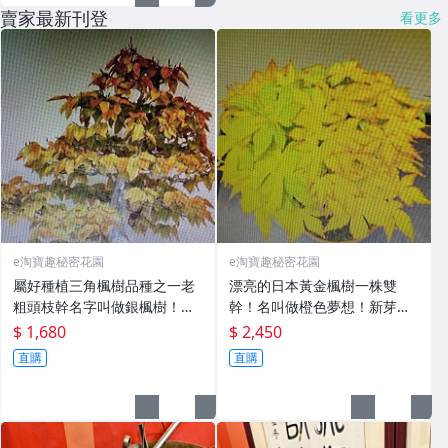
賣家最新刊登
看更多
e淘寶趣秘密花園
e淘寶趣秘密花園
屬好種植三角楓樹品種之一老
漂亮的日本黃金楓樹一株雙
粗頭枝幹名字叫做銀楓樹！小
幹！名叫做橙色夢想！新芽的
品盆栽半日照以上潮濕環境就
時候鮮艷紅黃色好種植喜歡全
$ 1,680
$ 2,450
可種得很好秋冬寒冷時候葉子
日照潮濕環境！優惠郵局嘉里
直購
直購
也會變黃紅色免運
大榮免運費只有一盤