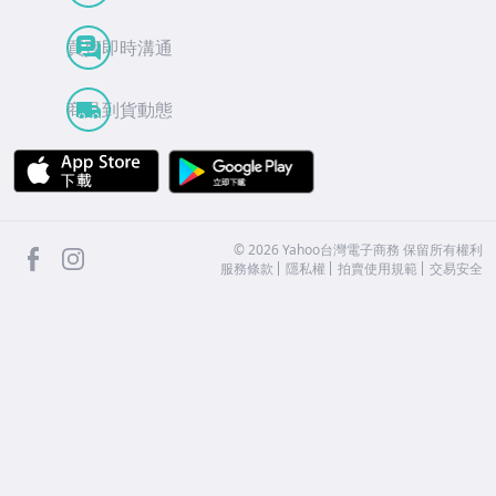
買賣即時溝通
商品到貨動態
APP Store
Google Play
facebook
Instagram
©
2026
Yahoo台灣電子商務 保留所有權利
服務條款
隱私權
拍賣使用規範
交易安全