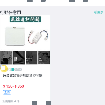
行動任意門
看更多
雁渟屋
改裝電器電燈無線遙控開關
$ 150
~
$ 360
直購
近期銷量 4 件