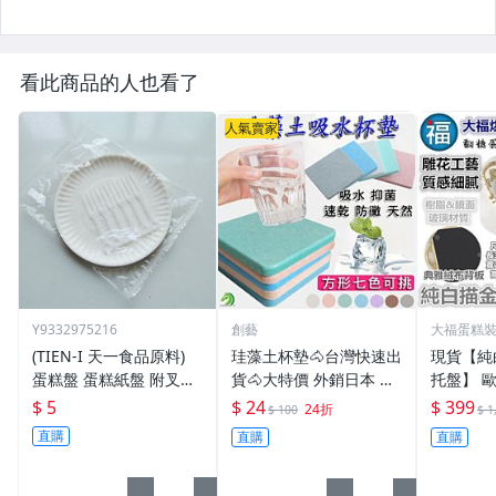
看此商品的人也看了
人氣賣家
Y9332975216
創藝
大福蛋糕
(TIEN-I 天一食品原料)
珪藻土杯墊🐴台灣快速出
現貨【純
蛋糕盤 蛋糕紙盤 附叉子
貨🐴大特價 外銷日本 珪
托盤】 
6入/包
藻土皂墊 珪藻土吸水杯
點心架三
$ 5
$ 24
$ 399
24折
$ 100
$ 1
墊 珪藻土肥皂盤 【C022
婚禮佈置
直購
直購
直購
02】
禮小物非
粉