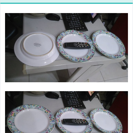
電腦、平板與周邊
相機、攝影與周邊
運動、戶外與休閒
嬰幼兒與孕婦
寵物用品與水族
汽機車精品百貨
居家、家具與園藝
玩具、模型與公仔
男性精品與服飾
女裝與服飾配件
偶像、球員卡與郵幣