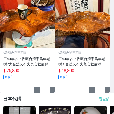
e淘寶趣秘密花園
e淘寶趣秘密花園
三40年以上收藏台灣千萬年老
三40年以上收藏台灣千萬年老
樹2大合法又不失良心數量稀有
樹！合法又不失良心數量稀有
別人家沒有整塊實木雕塑紅木
別人家沒有整塊實木雕塑紅木
$ 26,800
$ 18,800
癭瘤花紋擺飾水果盤茶盤寬55
癭瘤花紋，擺飾水果盤茶盤沒
直購
直購
便宜賣免運
瑕疵便宜賣免運
日本代購
看全部