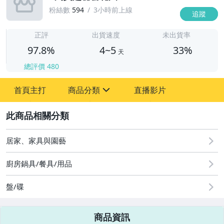
粉絲數
594
3小時前上線
追蹤
4
正評
出貨速度
未出貨率
97.8%
4~5
33%
天
總評價
480
首頁主打
商品分類
直播影片
sign
2
居家、家具與園藝
圖書/影音/文具
廚房鍋具/餐具/用品
古董、藝術與礦石
盤/碟
手機、配件與通訊
美容保養與彩妝
商品資訊