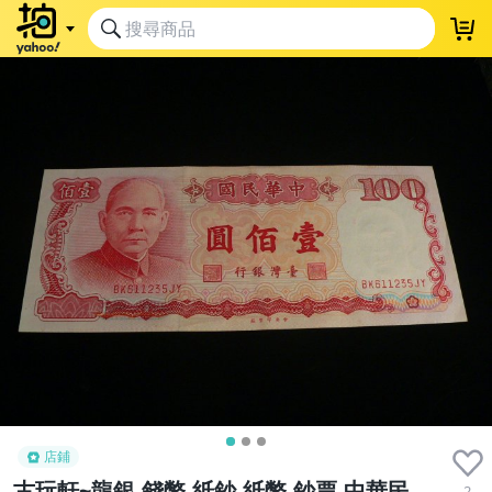
店鋪
古玩軒~龍銀.錢幣.紙鈔.紙幣.鈔票.中華民
2