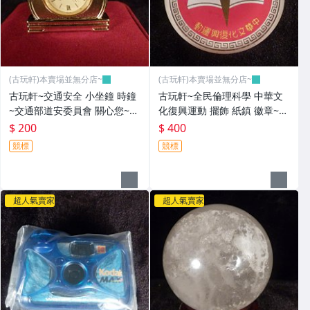
(古玩軒)本賣場並無分店~
(古玩軒)本賣場並無分店~
古玩軒~交通安全 小坐鐘 時鐘
古玩軒~全民倫理科學 中華文
~交通部道安委員會 關心您~G
化復興運動 擺飾 紙鎮 徽章~G
GG107
GG106
$ 200
$ 400
競標
競標
超人氣賣家
超人氣賣家