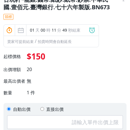
國.壹佰元.臺灣銀行.七十六年製版.BN673
競標
01
天
00
時
11
分
48
秒結束
/
賣家可提前結束
拍賣時間會自動延長
$150
起標價格
20
出價增額
無
最高出價者
1
件
數量
自動出價
直接出價