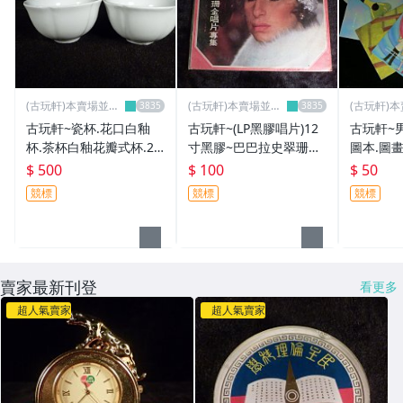
(古玩軒)本賣場並無
(古玩軒)本賣場並無
(古玩軒)
分店~
分店~
分店~
古玩軒~瓷杯.花口白釉
古玩軒~(LP黑膠唱片)12
古玩軒~
杯.茶杯白釉花瓣式杯.2
寸黑膠~巴巴拉史翠珊金
圖本.圖
個1標(非古陶茶杯.紫砂
唱片專輯~KMG699
畫書.AKY
$ 500
$ 100
$ 50
杯.鈞窯.汝窯杯.蛋殼杯.
競標
競標
競標
綠釉茶杯)WWW691
賣家最新刊登
看更多
超人氣賣家
超人氣賣家