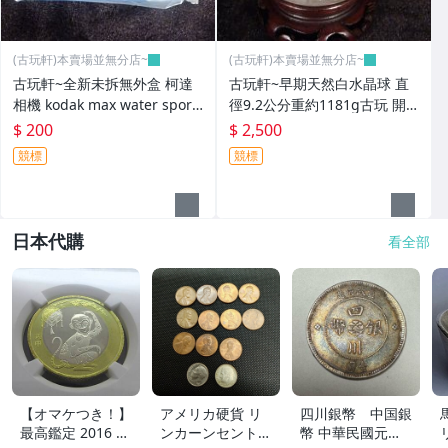
(古玩軒)本賣場並無分店~
(古玩軒)本賣場並無分店~
古玩軒~全新未拆無外盒 柯達
古玩軒~早期天然白水晶球 直
相機 kodak max water sport
徑9.2公分重約1181g古玩 開
~GGG103
運擺件~GGG105
$ 200
$ 2,500
競標
競標
日本代購
看全部
【オマケつき！】
アメリカ硬貨 リ
四川銀幣 中国銀
最高鑑定 2016 中
ンカーンセント
幣 中華民國元年