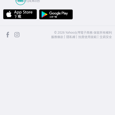
商品到貨動態
APP Store
Google Play
facebook
Instagram
©
2026
Yahoo台灣電子商務 保留所有權利
服務條款
隱私權
拍賣使用規範
交易安全