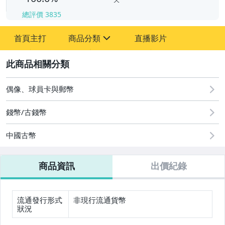
總評價
3835
-
-
首頁主打
商品分類
直播影片
sign
其它
2
偶像、球員卡與郵幣
錢幣/古錢幣
中國古幣
商品資訊
出價紀錄
流通發行形式
非現行流通貨幣
狀況