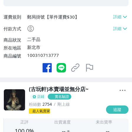
運費規則
郵局掛號【單件運費$30】
付款方式
二手品
商品狀況
新北市
所在地區
100310713777
商品編號
(古玩軒)本賣場並無分店~
店鋪
實名驗證
粉絲數
2754
剛上線
追蹤
-
超人氣賣家
-
正評
出貨速度
未出貨率
100.0%
--
--
天