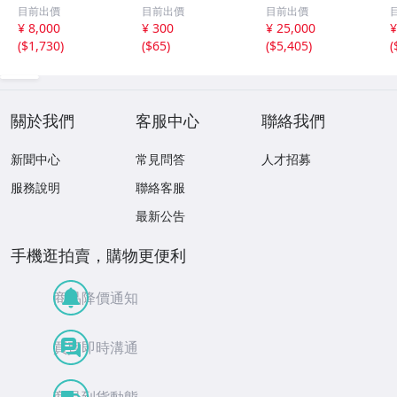
国 10元 申年 猿
他13枚セット 外
軍政府造 壹圓 古
目前出價
目前出價
目前出價
バイメタル NGC
国コイン 古銭 コ
銭 銀貨 アンティ
¥ 8,000
¥ 300
¥ 25,000
¥
MS69PL プルーフ
レクション
ーク
(
$1,730
)
(
$65
)
(
$5,405
)
(
ライク 初期発行
金猴春ラベル ア
ンティークコイン
關於我們
客服中心
聯絡我們
新聞中心
常見問答
人才招募
服務說明
聯絡客服
最新公告
手機逛拍賣，購物更便利
商品降價通知
買賣即時溝通