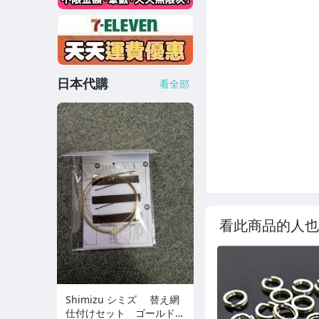
日本代購
看全部
看此商品的人也
Shimizu シミズ 替え網
仕付けセット ゴールド×