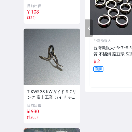
ブラック
目前出價
¥ 108
(
$24
)
PREV
台灣漁很大
台灣漁很大~6~7~8.5
質 不鏽鋼 路亞環 S
$ 2
直購
T-KWSG8 KWガイド SiCリ
ング 富士工業 ガイド チタ
ンフレーム
目前出價
¥ 930
(
$203
)