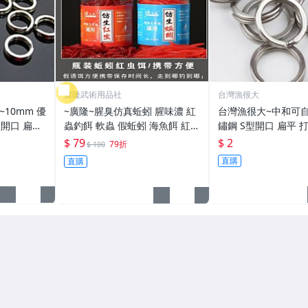
廣隆武術用品社
台灣漁很大
~10mm 優
~廣隆~腥臭仿真蚯蚓 腥味濃 紅
台灣漁很大~中和可自
型開口 扁平
蟲釣餌 軟蟲 假蚯蚓 海魚餌 紅蟲
鏽鋼 S型開口 扁平 打
打扁 打平 路亞 雙環 雙圈 強力
路亞餌 假餌 誘餌 仿生餌 擬餌
亞 路亞 雙環 路亞環 雙圈 強力
$ 79
$ 2
79折
$ 100
路亞軟餌
路亞環
直購
直購