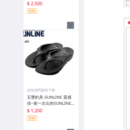
有伸縮彈性付帽防曬外套
$ 2,500
GM-3547 特價2000元
競標
請先詢問後再下標
五豐釣具-SUNLINE 質感
佳~第一次出的SUNLINE金
獅子人字夾腳拖鞋SUS-40
$ 1,200
1特價1200元
競標