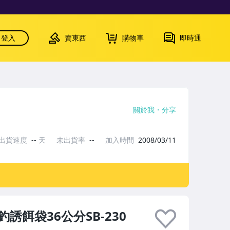
登入
賣東西
購物車
即時通
關於我
分享
出貨速度
--
天
未出貨率
--
加入時間
2008/03/11
釣誘餌袋36公分SB-230