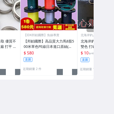
NEXT
【IDK邦鉑國際】魚線專賣
北海岸釣具
取 優質不
【邦鉑國際】高品質大力馬8股5
北海岸釣具 5g亮片
扁 打平 路
00米單色PE線日本進口原絲(適
雙色 打破SPOON
船釣竿/前打竿/路亞竿/磯釣竿/
專攻翹嘴鱸魚鯰魚福
$ 580
$ 10
53折
$ 19
灘釣竿及各種捲線器
魚)路亞旋轉湯匙假餌
直購
直購
近期銷量 2 件
近期銷量 11 件