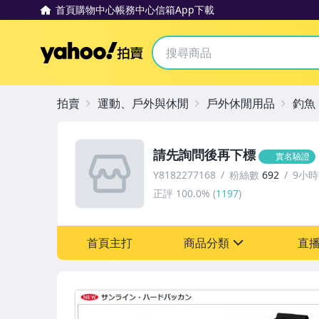
首頁
購物中心
帳務中心
信箱
App下載
Yahoo拍賣
拍賣
運動、戶外與休閒
戶外休閒用品
釣魚
請先詢問後再下標
實名驗證
Y8182277168
粉絲數
692
9小
正評
100.0%
(
1197
)
首頁主打
商品分類
直
sign
運動、戶外與休閒