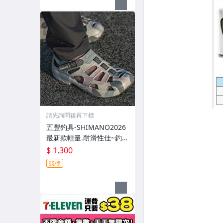
請先詢問後再下標
五豐釣具-SHIMANO2026
最新款輕量.耐滑性佳~釣魚
專用布希涼鞋 FS-091I特價
$ 1,300
1300元
競標