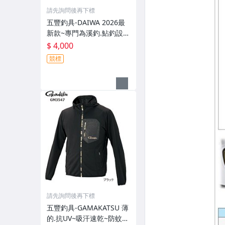
請先詢問後再下標
五豐釣具-DAIWA 2026最
新款~專門為溪釣.鮎釣設計
的~輕便.薄的短版防水雨衣
$ 4,000
DR-3926J外套特價4000元
競標
請先詢問後再下標
五豐釣具-GAMAKATSU 薄
的.抗UV~吸汗速乾~防蚊~