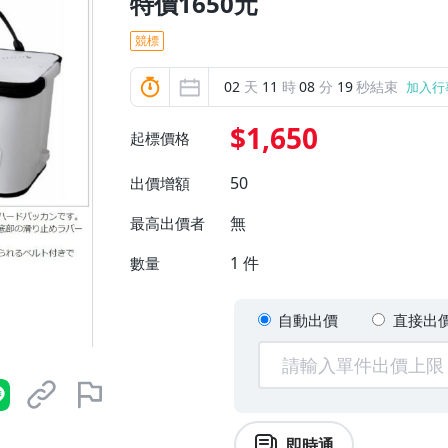
特價1650元
競標
02
天
11
時
08
分
18
秒結束
加入行
$1,650
起標價格
50
出價增額
無
最高出價者
1
件
數量
自動出價
直接出
即時通