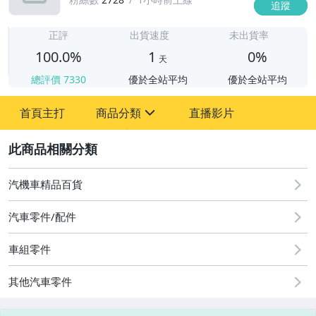
追蹤
1
正評
出貨速度
未出貨率
100.0%
1
0%
天
總評價
7330
優於全站平均
優於全站平均
首頁主打
商品分類
直播影片
sign
2
汽機車精品百貨
汽機車精品百貨
汽車零件/配件
車組零件
其他汽車零件