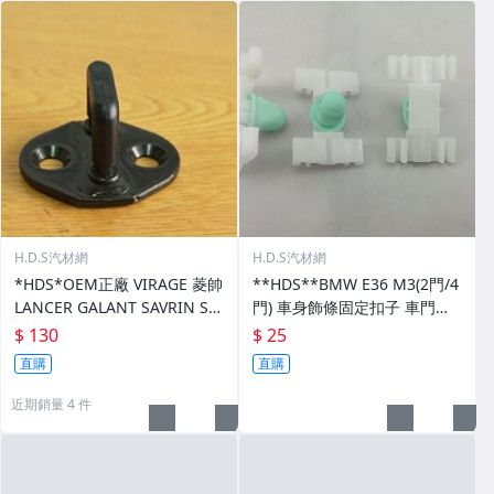
H.D.S汽材網
H.D.S汽材網
*HDS*OEM正廠 VIRAGE 菱帥
**HDS**BMW E36 M3(2門/4
LANCER GALANT SAVRIN SP
門) 車身飾條固定扣子 車門外
ACE GEAR 六角鎖擋止 車止
側飾條固定扣子 車身飾條扣子
$ 130
$ 25
車門防撞條扣子
直購
直購
近期銷量 4 件