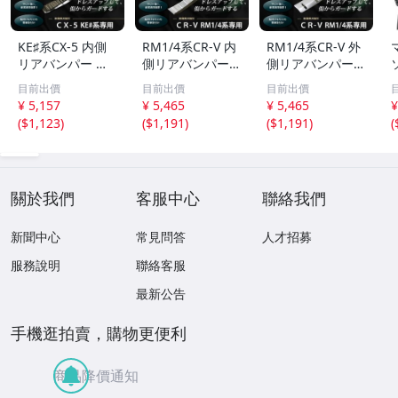
KE♯系CX-5 内側
RM1/4系CR-V 内
RM1/4系CR-V 外
リアバンパー ス
側リアバンパー
側リアバンパー
テップカバー メ
ステップカバー
ステップカバー
目前出價
目前出價
目前出價
ッキカバー
メッキカバー
メッキカバー
¥ 5,157
¥ 5,465
¥ 5,465
¥
(
$1,123
)
(
$1,191
)
(
$1,191
)
(
關於我們
客服中心
聯絡我們
新聞中心
常見問答
人才招募
服務說明
聯絡客服
最新公告
手機逛拍賣，購物更便利
商品降價通知