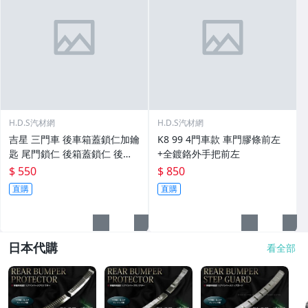
H.D.S汽材網
H.D.S汽材網
吉星 三門車 後車箱蓋鎖仁加鑰
K8 99 4門車款 車門膠條前左
匙 尾門鎖仁 後箱蓋鎖仁 後蓋
+全鍍鉻外手把前左
鎖仁
$ 550
$ 850
直購
直購
日本代購
看全部