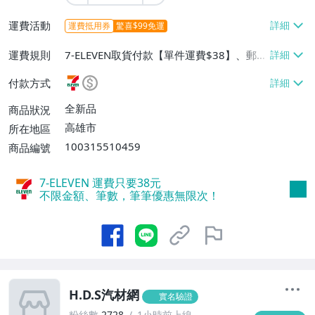
運費活動
運費抵用券
驚喜$99免運
運費規則
7-ELEVEN取貨付款【單件運費$38】、郵局
掛號【單件運費$30】、面交/自取/不寄送
付款方式
【免運費】
全新品
商品狀況
高雄市
所在地區
100315510459
商品編號
7-ELEVEN 運費只要
38
元
不限金額、筆數，筆筆優惠無限次！
H.D.S汽材網
實名驗證
粉絲數
2728
1小時前上線