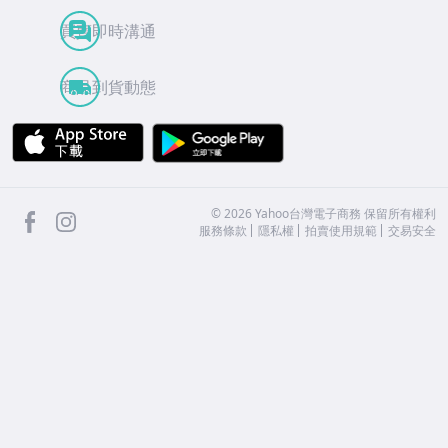
買賣即時溝通
商品到貨動態
APP Store
Google Play
facebook
Instagram
©
2026
Yahoo台灣電子商務 保留所有權利
服務條款
隱私權
拍賣使用規範
交易安全