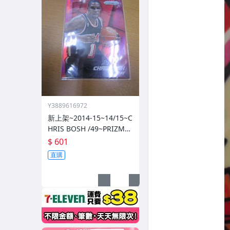
Y3889616972
新上架~2014-15~14/15~C
HRIS BOSH /49~PRIZM~S
ILVER~紅亮~低限量/49~1
$ 601
060114-1
直購