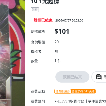
10 1元起標
競標
競標已結束
2026/07/27 20:53:00
$101
結標價格
20
出價增額
無
得標者
1
件
數量
競標已結束
運費活動
運費抵用券
驚喜加碼7-11免運
運費規則
7-ELEVEN取貨付款【單件運費$