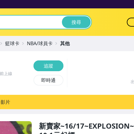
搜尋
籃球卡
NBA/球員卡
其他
追蹤
時前上線
即時通
播影片
新賣家~16/17~EXPLOSION~Bl