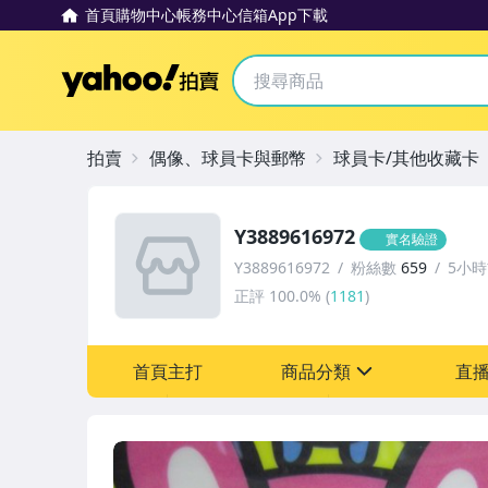
首頁
購物中心
帳務中心
信箱
App下載
Yahoo拍賣
拍賣
偶像、球員卡與郵幣
球員卡/其他收藏卡
Y3889616972
實名驗證
Y3889616972
粉絲數
659
5小
正評
100.0%
(
1181
)
首頁主打
商品分類
直
sign
偶像、球員卡與郵幣