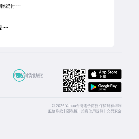
APP St
商品到貨動態
Google
©
2026
Yahoo台灣電子商務 保留所有權利
服務條款
隱私權
拍賣使用規範
交易安全