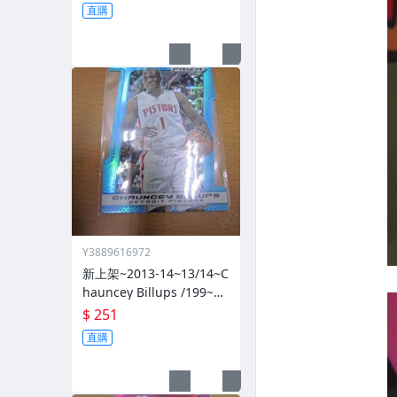
直購
Y3889616972
新上架~2013-14~13/14~C
hauncey Billups /199~PR
IZM~SILVER~藍亮~限量/1
$ 251
99~1060114-1
直購