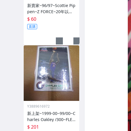
新賣家~96/97~Scottie Pip
pen~Z FORCE~20年以上
歷史~無限量~
$ 60
直購
Y3889616972
新上架~1999-00~99/00~C
harles Oakley /300~FLEE
R~~限量/300~1060114-1
$ 201