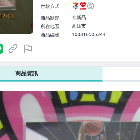
費】、7-ELEVEN取貨不付款
付款方式
運費$60、滿50件或消費滿$30
0、滿30件或消費滿$30000免
全新品
商品狀況
高雄市
所在地區
100316505344
商品編號
7-ELEVEN 運費只要
38
元
不限金額、筆數，筆筆優惠無限次！
商品資訊