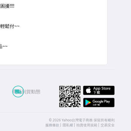
APP St
商品到貨動態
Google
©
2026
Yahoo台灣電子商務 保留所有權利
服務條款
隱私權
拍賣使用規範
交易安全