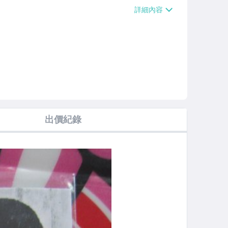
【單件運費$38】、萊爾富取貨付款【單件
0000免運費】、郵局掛號【單件運費$5
運費】
出價紀錄