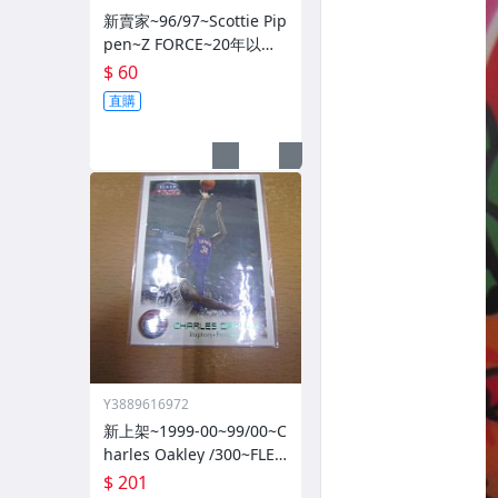
新賣家~96/97~Scottie Pip
pen~Z FORCE~20年以上
歷史~無限量~
$ 60
直購
Y3889616972
新上架~1999-00~99/00~C
harles Oakley /300~FLEE
R~~限量/300~1060114-1
$ 201