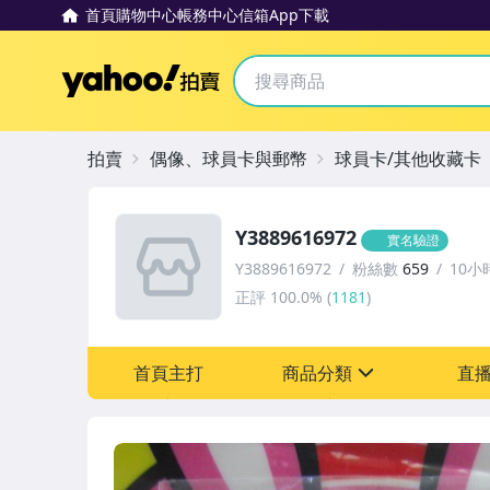
首頁
購物中心
帳務中心
信箱
App下載
Yahoo拍賣
拍賣
偶像、球員卡與郵幣
球員卡/其他收藏卡
Y3889616972
實名驗證
Y3889616972
粉絲數
659
10小
正評
100.0%
(
1181
)
首頁主打
商品分類
直
sign
偶像、球員卡與郵幣