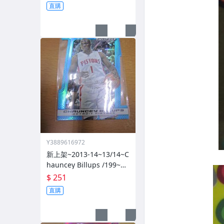
直購
Y3889616972
新上架~2013-14~13/14~C
hauncey Billups /199~PR
IZM~SILVER~藍亮~限量/1
$ 251
99~1060114-1
直購