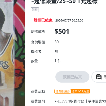
~超低限量/25~50 1元起標
競標
競標已結束
2026/07/27 20:55:00
$501
結標價格
30
出價增額
無
得標者
1
件
數量
競標已結束
運費活動
運費抵用券
週末7-11免運
運費規則
7-ELEVEN取貨付款【單件運費$