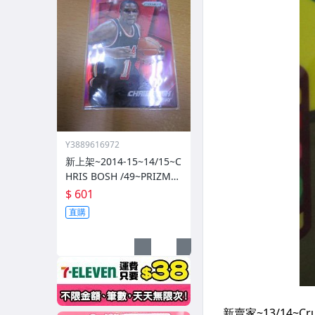
Y3889616972
新上架~2014-15~14/15~C
HRIS BOSH /49~PRIZM~S
ILVER~紅亮~低限量/49~1
$ 601
060114-1
直購