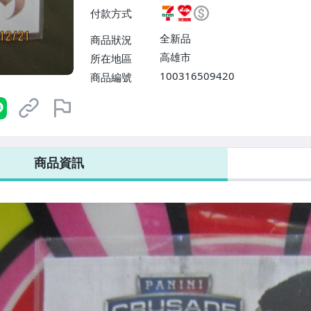
費】、7-ELEVEN取貨不付款
付款方式
運費$60、滿50件或消費滿$30
0、滿30件或消費滿$30000免
全新品
商品狀況
高雄市
所在地區
100316509420
商品編號
7-ELEVEN 運費只要
38
元
不限金額、筆數，筆筆優惠無限次！
商品資訊