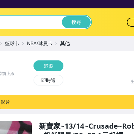
搜尋
籃球卡
NBA/球員卡
其他
追蹤
時前上線
即時通
播影片
新賣家~13/14~Crusade~Robi