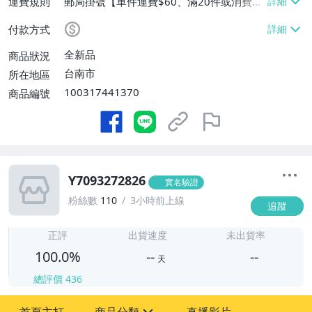
運費規則
郵局掛號【單件運費$60、滿20件或消費滿
$20000免運費】
付款方式
全新品
商品狀況
台南市
所在地區
100317441370
商品編號
Y7093272826
實名驗證
粉絲數
110
3小時前上線
追蹤
-
-
正評
出貨速度
未出貨率
100.0%
--
--
天
總評價
436
-
-