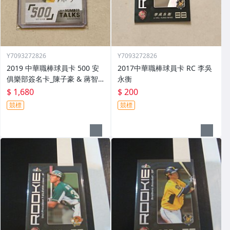
Y7093272826
Y7093272826
2019 中華職棒球員卡 500 安
2017中華職棒球員卡 RC 李吳
俱樂部簽名卡_陳子豪 & 蔣智
永衡
賢 & 藍寅倫
$ 1,680
$ 200
競標
競標