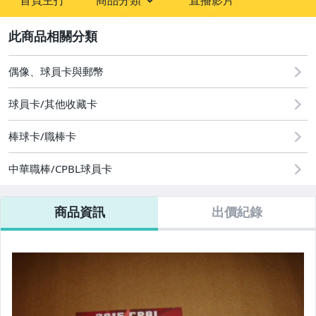
首頁主打
商品分類
直播影片
sign
玩具、模型與公仔
2
偶像、球員卡與郵幣
偶像、球員卡與郵幣
運動、戶外與休閒
球員卡/其他收藏卡
棒球卡/職棒卡
中華職棒/CPBL球員卡
商品資訊
出價紀錄