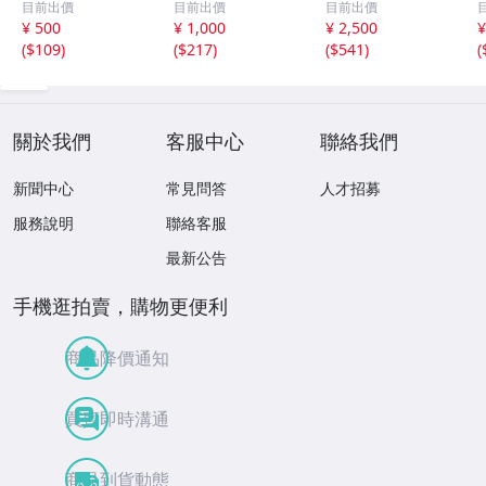
目前出價
目前出價
目前出價
シリアルカード
シリアルカード
堂林翔太 /5枚限
¥ 500
¥ 1,000
¥ 2,500
¥
パドレス
パドレス
定 デコモリ緑箔
(
$109
)
(
$217
)
(
$541
)
(
サインカード #D
S-C05 エポック
關於我們
客服中心
聯絡我們
新聞中心
常見問答
人才招募
服務說明
聯絡客服
最新公告
手機逛拍賣，購物更便利
商品降價通知
買賣即時溝通
商品到貨動態