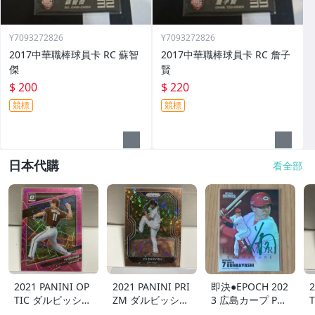
Y7093272826
Y7093272826
2017中華職棒球員卡 RC 蘇智
2017中華職棒球員卡 RC 詹子
傑
賢
$ 200
$ 220
競標
競標
日本代購
看全部
2021 PANINI OP
2021 PANINI PRI
即決●EPOCH 202
2
TIC ダルビッシュ
ZM ダルビッシュ
3 広島カープ PRE
有 249枚限定
有 40枚限定
MIER EDITION