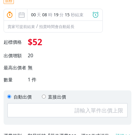
競標
00
天
08
時
19
分
14
秒結束
/
賣家可提前結束
拍賣時間會自動延長
$52
起標價格
20
出價增額
無
最高出價者
1
件
數量
自動出價
直接出價