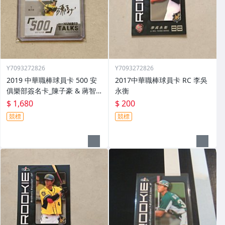
Y7093272826
Y7093272826
2019 中華職棒球員卡 500 安
2017中華職棒球員卡 RC 李吳
俱樂部簽名卡_陳子豪 & 蔣智
永衡
賢 & 藍寅倫
$ 1,680
$ 200
競標
競標