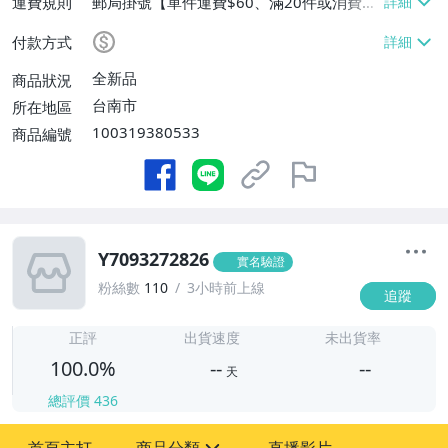
運費規則
郵局掛號【單件運費$60、滿20件或消費滿
$20000免運費】
付款方式
全新品
商品狀況
台南市
所在地區
100319380533
商品編號
Y7093272826
實名驗證
粉絲數
110
3小時前上線
追蹤
-
-
正評
出貨速度
未出貨率
100.0%
--
--
天
總評價
436
-
-