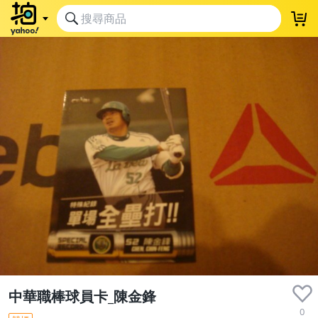
中華職棒球員卡_陳金鋒
0