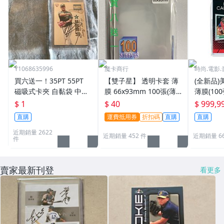
Y1068635996
魔卡商行
時尚.電影.
買六送一！35PT 55PT
【雙子星】 透明卡套 薄
(全新品)美
磁吸式卡夾 自黏袋 中華
膜 66x93mm 100張(薄)
薄膜(10
職棒球員卡 遊戲王 寶可
適用 BBM MLB Topps C
次到貨日期:
$ 1
$ 40
$ 999,9
夢PTCG 漫威 ultra pro
PBL 球員卡
直購
運費抵用券
折扣碼
直購
直購
可用
近期銷量 2622
近期銷量 452 件
近期銷量 6
件
賣家最新刊登
看更多