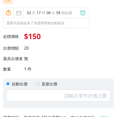
競標
02
天
17
時
06
分
58
秒結束
/
賣家可提前結束
拍賣時間會自動延長
$150
起標價格
20
出價增額
無
最高出價者
1
件
數量
自動出價
直接出價