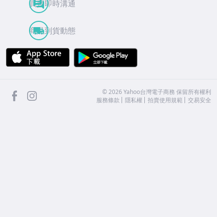
買賣即時溝通
商品到貨動態
APP Store
Google Play
facebook
Instagram
©
2026
Yahoo台灣電子商務 保留所有權利
服務條款
隱私權
拍賣使用規範
交易安全