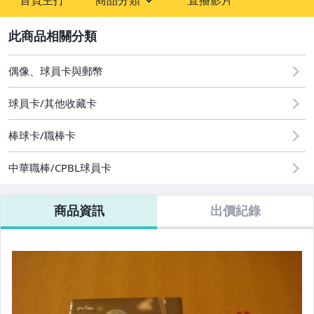
首頁主打
商品分類
直播影片
sign
玩具、模型與公仔
2
偶像、球員卡與郵幣
偶像、球員卡與郵幣
運動、戶外與休閒
球員卡/其他收藏卡
棒球卡/職棒卡
中華職棒/CPBL球員卡
商品資訊
出價紀錄