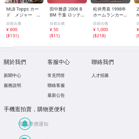
MLB Topps カー
田中雅彦 2006 B
松井秀喜 1998年
2
ド メジャー 1
BM 千葉 ロッテ
ホームランカード
00枚 2
マリーンズ トレ
150号 記念カード
m
目前出價
目前出價
目前出價
カ プロ野球 カー
3枚セット 読売ジ
h
¥ 600
¥ 50
¥ 1,000
¥
ド M37 スポーツ
ャイアンツ 日本
(
$131
)
(
$11
)
(
$218
)
(
アスリート トレ
テレビ 劇空間プ
ーディングカード
ロ野球
NPB
關於我們
客服中心
聯絡我們
新聞中心
常見問答
人才招募
服務說明
聯絡客服
最新公告
手機逛拍賣，購物更便利
商品降價通知