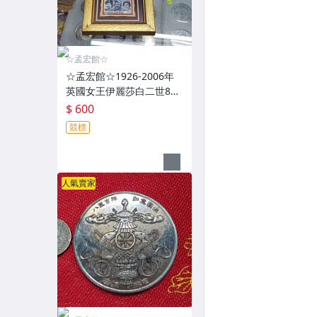
☆孟宏館☆
☆孟宏館☆1926-2006年
英國女王伊麗莎白二世80
歲生日紀念幣紀念郵票相
$ 600
框擺飾~ZY3.260808
競標
人氣賣家