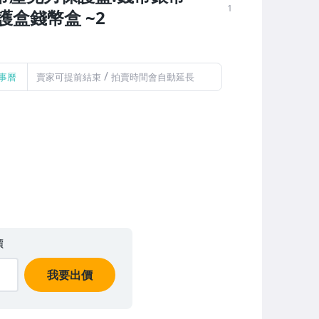
1
盒錢幣盒 ~2
/
事曆
賣家可提前結束
拍賣時間會自動延長
價
我要出價