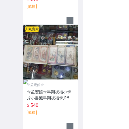
競標
人氣賣家
☆孟宏館☆
☆孟宏館☆早期祝福小卡
片小書籤早期祝福卡片54
張~安.260801.73
$ 540
競標