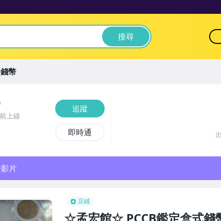
搜尋
洲錢幣
追蹤
時前上線
即時通
播影片
店鋪
☆孟宏館☆ PCCB鑑定盒式