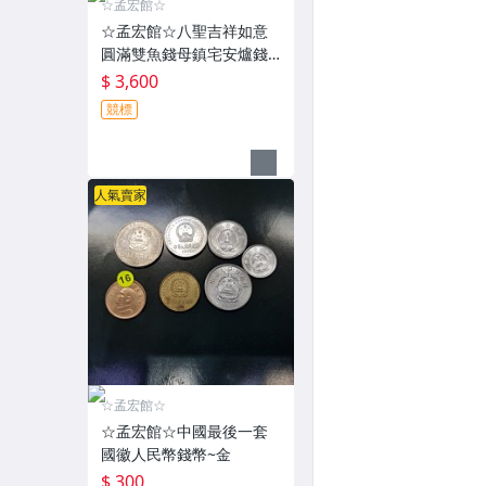
☆孟宏館☆
☆孟宏館☆八聖吉祥如意
圓滿雙魚錢母鎮宅安爐錢
母紀念章~ZL098.260808
$ 3,600
競標
人氣賣家
☆孟宏館☆
☆孟宏館☆中國最後一套
國徽人民幣錢幣~金
$ 300