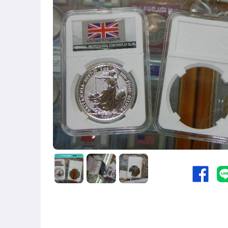
鑰匙圈
台幣/台灣紙鈔
中國銀幣
其它