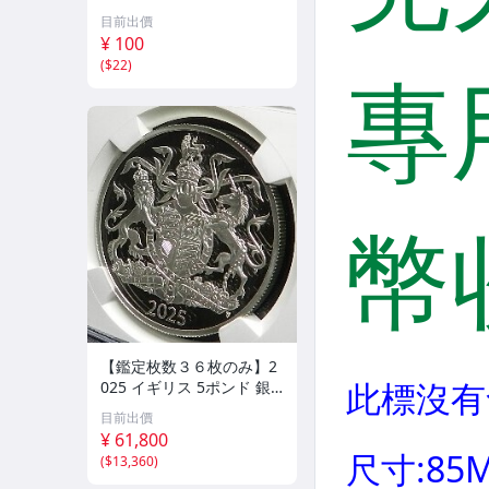
古銭
目前出價
¥ 100
(
$22
)
【鑑定枚数３６枚のみ】2
025 イギリス 5ポンド 銀
貨 NGC PF70 Ultra Came
目前出價
o First Releases ロイヤル
¥ 61,800
コートオブアームズ 紋章
(
$13,360
)
チャールズ3世