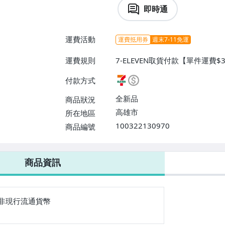
即時通
運費活動
運費抵用券
週末7-11免運
運費規則
7-ELEVEN取貨付款【單件運費$
費】、面交/自取/不寄送【單件運費
付款方式
費】、郵局掛號【單件運費$40、
全新品
商品狀況
高雄市
所在地區
100322130970
商品編號
7-ELEVEN 運費只要
38
元
不限金額、筆數，筆筆優惠無限次！
商品資訊
非現行流通貨幣