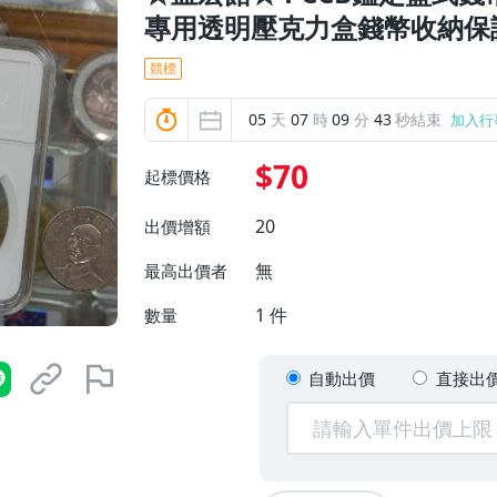
專用透明壓克力盒錢幣收納保護
競標
05
天
07
時
09
分
42
秒結束
加入行
$70
起標價格
20
出價增額
無
最高出價者
1
件
數量
自動出價
直接出