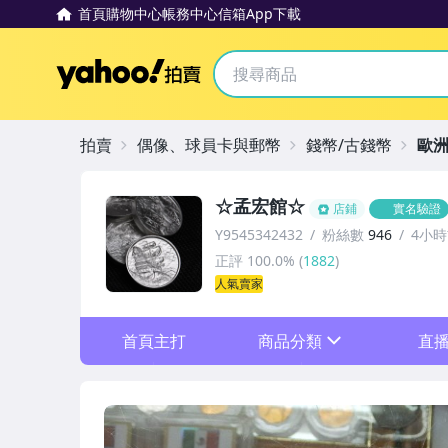
首頁
購物中心
帳務中心
信箱
App下載
Yahoo拍賣
拍賣
偶像、球員卡與郵幣
錢幣/古錢幣
歐
☆孟宏館☆
店鋪
實名驗證
Y9545342432
粉絲數
946
4小
正評
100.0%
(
1882
)
人氣賣家
首頁主打
商品分類
直
sign
生肖套幣
台灣原住民套幣