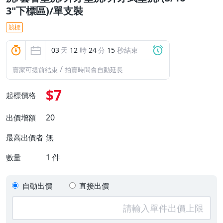
3"下標區)/單支裝
競標
03
天
12
時
24
分
14
秒結束
/
賣家可提前結束
拍賣時間會自動延長
$7
起標價格
20
出價增額
無
最高出價者
1
件
數量
自動出價
直接出價