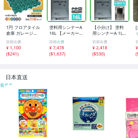
1円 フロアタイル
塗料用シンナーA
【小分け】 塗料
倉庫 ガレージタ
16L 【メーカー直
用シンナーA 1L
イル タイル ガレ
送便/代引不可】
【メーカー直送
5
目前出價
目前出價
目前出價
ージマット 床タ
日本ペイント 塗
便/代引不可】 日
¥ 1,100
¥ 7,478
¥ 2,418
¥
イル ガレージ 床
料 Z03
本ペイント 塗料
(
$241
)
(
$1,637
)
(
$530
)
(
マット フロアマ
Z25
ット 車庫 駐車場
20枚セット wk02
7
日本直送
看更多