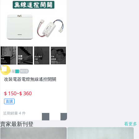
雁渟屋
改裝電器電燈無線遙控開關
$ 150
~
$ 360
直購
近期銷量 4 件
賣家最新刊登
看更多