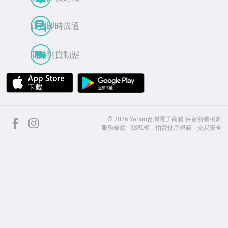
買賣即時溝通
商品到貨動態
APP Store
Google Play
facebook
Instagram
©
2026
Yahoo台灣電子商務 保留所有權利
服務條款
隱私權
拍賣使用規範
交易安全