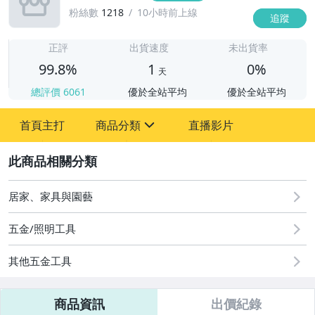
粉絲數
1218
10小時前上線
追蹤
1
正評
出貨速度
未出貨率
99.8%
1
0%
天
總評價
6061
優於全站平均
優於全站平均
首頁主打
商品分類
直播影片
sign
2
圖書/影音/文具
手機、配件與通訊
居家、家具與園藝
居家、家具與園藝
五金/照明工具
女包精品與女鞋
其他五金工具
商品資訊
出價紀錄