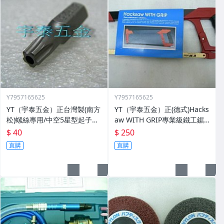
Y7957165625
Y7957165625
YT（宇泰五金）正台灣製(南方
YT（宇泰五金）正(德式)Hacks
松)螺絲專用/中空5星型起子頭/
aw WITH GRIP專業級鐵工鋸
六角柄中空5星型起子頭/特價
弓+德國原裝進口鋸片/品質保
$ 40
$ 250
中
證/清倉大特賣
直購
直購