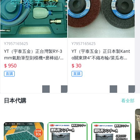
Y7957165625
Y7957165625
YT（宇泰五金）正台灣製RY-3
YT（宇泰五金）正日本製Kant
mm氣動筆型刻模機+磨棒組/5
o關東牌4"不織布輪/菜瓜布輪/
6000轉/品質保證/現正特價中
比一般市售耐用3~5倍/清倉大
$ 950
$ 30
特賣
直購
直購
日本代購
看全部