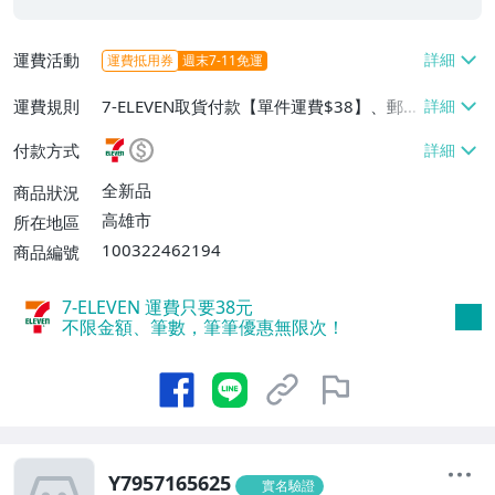
運費活動
運費抵用券
週末7-11免運
運費規則
7-ELEVEN取貨付款【單件運費$38】、郵局
掛號【單件運費$65】、離島配送【單件運
付款方式
費$65】、面交/自取/不寄送【免運費】
全新品
商品狀況
高雄市
所在地區
100322462194
商品編號
7-ELEVEN 運費只要
38
元
不限金額、筆數，筆筆優惠無限次！
Y7957165625
實名驗證