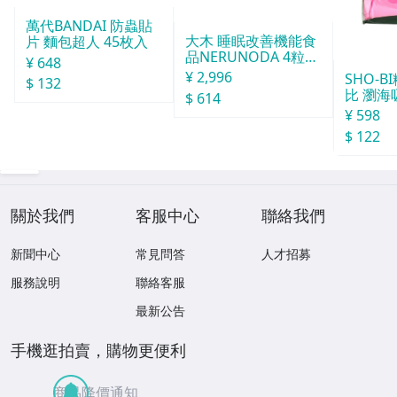
萬代BANDAI 防蟲貼
大木 睡眠改善機能食
片 麵包超人 45枚入
品NERUNODA 4粒22
¥ 648
袋
¥ 2,996
SHO-
$ 132
比 瀏海
$ 614
¥ 598
$ 122
關於我們
客服中心
聯絡我們
新聞中心
常見問答
人才招募
服務說明
聯絡客服
最新公告
手機逛拍賣，購物更便利
商品降價通知