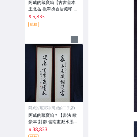
阿威的藏寶箱【古書善本
王北岳 挹翠挽香居藏印 篆
刻 精裝本 附原裝錦盒及上
$ 5,833
下兩卷 八十四年初版 書
競標
籍】品相優 值得收藏
阿威的藏寶箱(阿威的二手店)
阿威的藏寶箱＊【書法 歐
豪年 對聯 嶺南畫派水墨畫
家代表 畫心高110x24.5公
$ 38,833
分 秦孝儀譽為(大宗師)認為