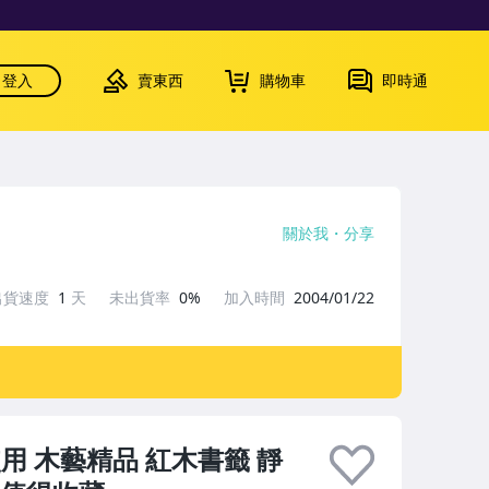
登入
賣東西
購物車
即時通
關於我
分享
出貨速度
1
天
未出貨率
0%
加入時間
2004/01/22
用 木藝精品 紅木書籤 靜