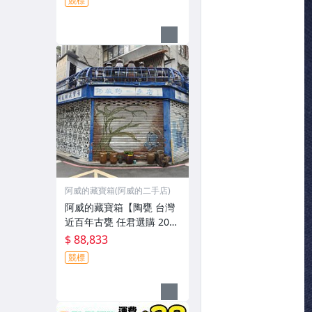
競標
他是嶺南畫派開宗以來之
詩書畫全能 名家書畫原作
阿威的藏寶箱(阿威的二手店)
阿威的藏寶箱【陶甕 台灣
近百年古甕 任君選購 200
多個手工老甕 陶茶壺 大水
$ 88,833
缸 醃菜甕 紅露酒甕 紹興酒
競標
甕 瓷甕 瓷器、經典、舊
物/擺飾 非金煉城】品相優
值