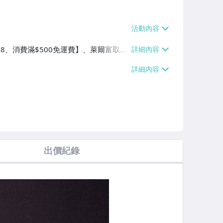
$38、消費滿$500免運費】、萊爾富取貨
00免運費】、郵局掛號【單件運費$6
/自取/不寄送【免運費】
出價紀錄