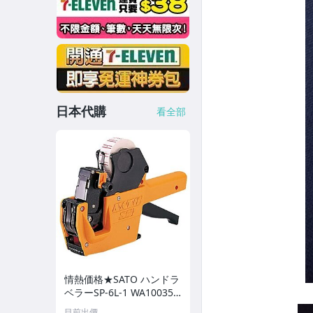
日本代購
看全部
情熱価格★SATO ハンドラ
ベラーSP-6L-1 WA100351
4
目前出價