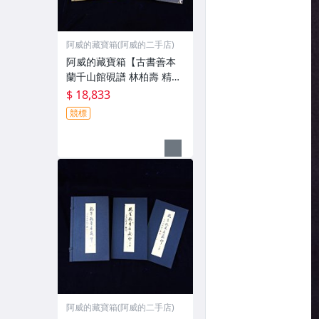
阿威的藏寶箱(阿威的二手店)
阿威的藏寶箱【古書善本
蘭千山館硯譜 林柏壽 精裝
本 附原裝錦 盒及上下兩卷
$ 18,833
五十六年初版上册(免運費)
競標
硯台】品相優 值得收藏
阿威的藏寶箱(阿威的二手店)