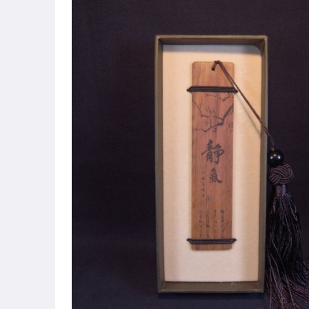
圖書/影音/文具
古董、藝術與礦石
手機、配件與通訊
美容保養與彩妝
電腦、平板與周邊
運動、戶外與休閒
原創設計良品
居家、家具與園藝
玩具、模型與公仔
偶像、球員卡與郵幣
男性精品與服飾