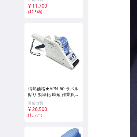
¥ 11,700
(
$2,548
)
情熱価格★APN-60 ラベル
貼り 効率化 時短 作業負担
減 【ラベルの手貼りを楽
目前出價
に】
¥ 26,500
(
$5,771
)