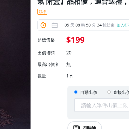
氣 附盒】品相優，適合送禮
競標
05
天
08
時
50
分
32
秒結束
加入行
$199
起標價格
20
出價增額
無
最高出價者
1
件
數量
自動出價
直接出
即時通