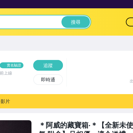
搜尋
追蹤
實名驗證
時前上線
即時通
播影片
＊阿威的藏寶箱‧＊【全新未使