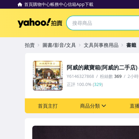
首頁
購物中心
帳務中心
信箱
App下載
Yahoo拍賣
拍賣
圖書/影音/文具
文具與事務用品
書籤
阿威的藏寶箱(阿威的二手店)
Y6146327868
粉絲數
369
2小
正評
100.0%
(
329
)
首頁主打
商品分類
直
sign