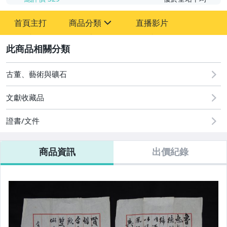
首頁主打
商品分類
直播影片
sign
2
古董、藝術與礦石
圖書/影音/文具
古董、藝術與礦石
文獻收藏品
手機、配件與通訊
證書/文件
美容保養與彩妝
商品資訊
出價紀錄
電腦、平板與周邊
運動、戶外與休閒
原創設計良品
居家、家具與園藝