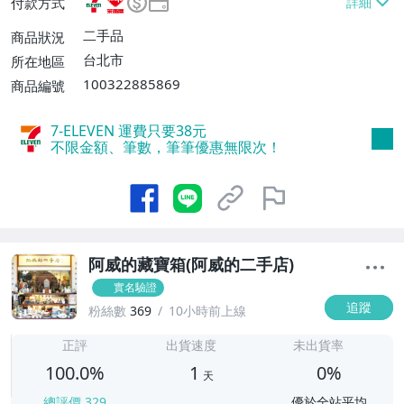
付款方式
費$60、消費滿$500免運費】、郵局掛號
【單件運費$65、消費滿$500免運費】、面
二手品
商品狀況
交/自取/不寄送【免運費】
台北市
所在地區
100322885869
商品編號
7-ELEVEN 運費只要
38
元
不限金額、筆數，筆筆優惠無限次！
阿威的藏寶箱(阿威的二手店)
實名驗證
追蹤
粉絲數
369
10小時前上線
1
正評
出貨速度
未出貨率
100.0%
1
0%
天
總評價
329
優於全站平均