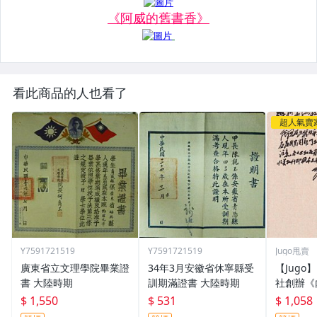
看此商品的人也看了
超人氣賣
Y7591721519
Y7591721519
Jugo甩賣
廣東省立文理學院畢業證
34年3月安徽省休寧縣受
【Jugo
書 大陸時期
訓期滿證書 大陸時期
社創辦《
澤東著名
$ 1,550
$ 531
$ 1,058
為新華社