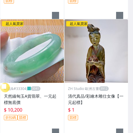
競標
競標
超人氣賣家
超人氣賣家
昕品&#33304;
ZH Studio 歐洲古董
天然緬甸玉A貨翡翠、一元起
清代真品/彩繪木雕仕女像【一
標無底價
元起標】
$ 10,200
$ 1
折扣碼
競標
競標