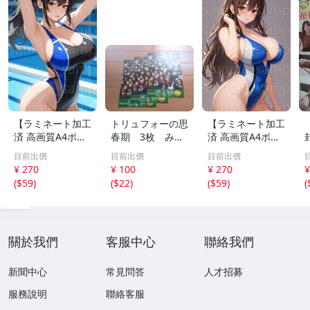
【ラミネート加工
トリュフォーの思
【ラミネート加工
済 高画質A4ポス
春期 3枚 みゆ
済 高画質A4ポス
ター】1583 AI美
き座 ジュリー
ター】1582 AI美
目前出價
目前出價
目前出價
女 イラスト ポス
デムソー ｋ
女 イラスト ポス
¥ 270
¥ 100
¥ 270
¥
ター セクシー か
ター セクシー か
(
$59
)
(
$22
)
(
$59
)
(
わいい 水着 下着
わいい 水着 下着
關於我們
客服中心
聯絡我們
新聞中心
常見問答
人才招募
服務說明
聯絡客服