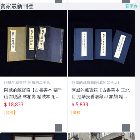
賣家最新刊登
看更多
阿威的藏寶箱(阿威的二手店)
阿威的藏寶箱(阿威的二手店)
阿威的藏寶箱【古書善本 蘭千
阿威的藏寶箱【古書善本 王北
山館硯譜 林柏壽 精裝本 附原
岳 挹翠挽香居藏印 篆刻 精裝
裝錦 盒及上下兩卷 五十六年初
本 附原裝錦盒及上下兩卷 八十
$ 18,833
$ 5,833
版上册(免運費) 硯台】品相優
四年初版 書籍】品相優 值得收
競標
競標
值得收藏
藏