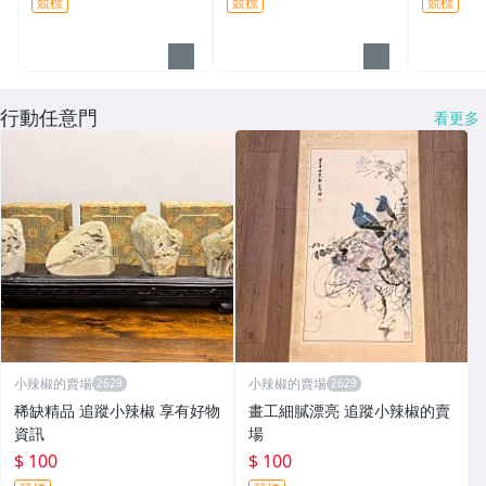
競標
競標
競標
樣(珍稀
~一元起
行動任意門
看更多
小辣椒的賣場
小辣椒的賣場
稀缺精品 追蹤小辣椒 享有好物
畫工細膩漂亮 追蹤小辣椒的賣
資訊
場
$ 100
$ 100