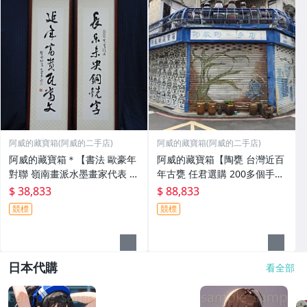
阿威的藏寶箱(阿威的二手店)
阿威的藏寶箱(阿威的二手店)
阿威的藏寶箱＊【書法 歐豪年
阿威的藏寶箱【陶甕 台灣近百
對聯 嶺南畫派水墨畫家代表 畫
年古甕 任君選購 200多個手工
心高110x24.5公分 秦孝儀譽為
老甕 陶茶壺 大水缸 醃菜甕 紅
$ 38,833
$ 88,833
(大宗師)認為他是嶺南畫派開宗
露酒甕 紹興酒甕 瓷甕 瓷器、
競標
競標
以來之詩書畫全能 名家書畫原
經典、舊物/擺飾 非金煉城】
作
品相優 值
日本代購
看全部