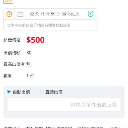
競標
02
天
15
時
59
分
05
秒結束
/
賣家可提前結束
拍賣時間會自動延長
$500
起標價格
30
出價增額
無
最高出價者
1
件
數量
自動出價
直接出價