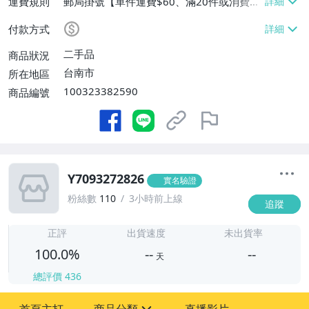
運費規則
郵局掛號【單件運費$60、滿20件或消費滿
$20000免運費】
付款方式
二手品
商品狀況
台南市
所在地區
100323382590
商品編號
Y7093272826
實名驗證
粉絲數
110
3小時前上線
追蹤
-
-
正評
出貨速度
未出貨率
100.0%
--
--
天
總評價
436
-
-