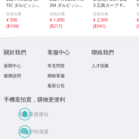
TIC ダルビッシュ
ZM ダルビッシュ
3 広島カープ PRE
有 249枚限定
有 40枚限定
MIER EDITION
目前出價
目前出價
目前出價
シリアルカード
シリアルカード
堂林翔太 /5枚限
¥ 500
¥ 1,000
¥ 2,500
¥
パドレス
パドレス
定 デコモリ緑箔
(
$109
)
(
$217
)
(
$541
)
(
サインカード #D
S-C05 エポック
關於我們
客服中心
聯絡我們
新聞中心
常見問答
人才招募
服務說明
聯絡客服
最新公告
手機逛拍賣，購物更便利
商品降價通知
買賣即時溝通