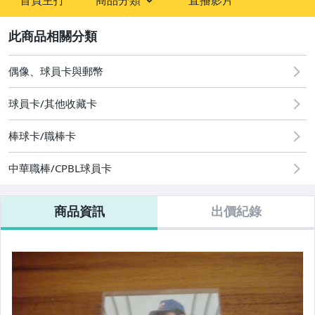
首頁主打
商品分類
直播影片
sign
玩具、模型與公仔
2
偶像、球員卡與郵幣
偶像、球員卡與郵幣
運動、戶外與休閒
球員卡/其他收藏卡
棒球卡/職棒卡
中華職棒/CPBL球員卡
商品資訊
出價紀錄