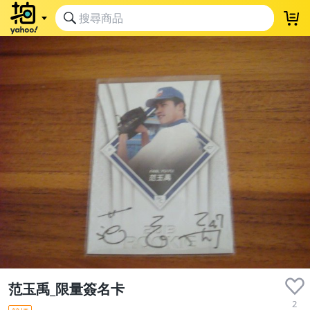
范玉禹_限量簽名卡
2