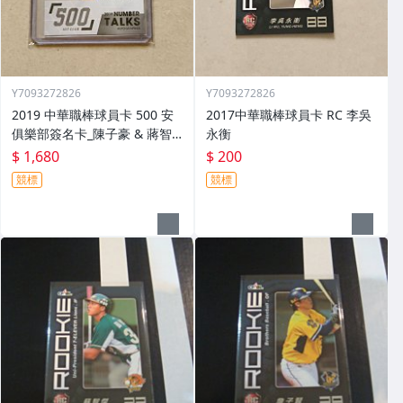
Y7093272826
Y7093272826
2019 中華職棒球員卡 500 安
2017中華職棒球員卡 RC 李吳
俱樂部簽名卡_陳子豪 & 蔣智
永衡
賢 & 藍寅倫
$ 1,680
$ 200
競標
競標