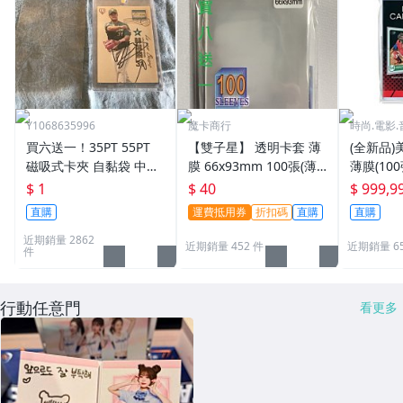
Y1068635996
魔卡商行
時尚.電影.
買六送一！35PT 55PT
【雙子星】 透明卡套 薄
(全新品)美
磁吸式卡夾 自黏袋 中華
膜 66x93mm 100張(薄)
薄膜(10
職棒球員卡 遊戲王 寶可
適用 BBM MLB Topps C
次到貨日期:
$ 1
$ 40
$ 999,9
夢PTCG 漫威 ultra pro
PBL 球員卡
直購
運費抵用券
折扣碼
直購
直購
可用
近期銷量 2862
近期銷量 452 件
近期銷量 6
件
行動任意門
看更多