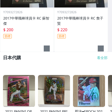
Y7093272826
Y7093272826
2017中華職棒球員卡 RC 蘇智
2017中華職棒球員卡 RC 詹子
傑
賢
$ 200
$ 220
競標
競標
日本代購
看全部
2021 PANINI OP
2021 PANINI PRI
即決●EPOCH 202
2