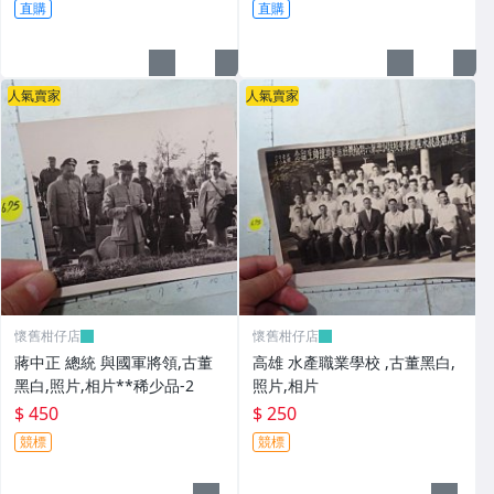
直購
直購
人氣賣家
人氣賣家
懷舊柑仔店
懷舊柑仔店
蔣中正 總統 與國軍將領,古董
高雄 水產職業學校 ,古董黑白,
黑白,照片,相片**稀少品-2
照片,相片
$ 450
$ 250
競標
競標