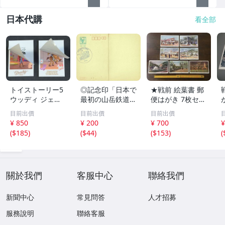
日本代購
看全部
トイストーリー5
◎記念印「日本で
★戦前 絵葉書 郵
ウッディ ジェシ
最初の山岳鉄道
便はがき 7枚セッ
ー ２枚セット キ
別子1号 新居
ト 平和記念東京
目前出價
目前出價
目前出價
ャラクターカード
浜
博覧會 博覧会 建
¥ 850
¥ 200
¥ 700
¥
入場特典 特典
物 人々 他 絵ハガ
(
$185
)
(
$44
)
(
$153
)
(
キ スタンプ ビン
テージ アンティ
ーク ポストカー
ド★
關於我們
客服中心
聯絡我們
新聞中心
常見問答
人才招募
服務說明
聯絡客服