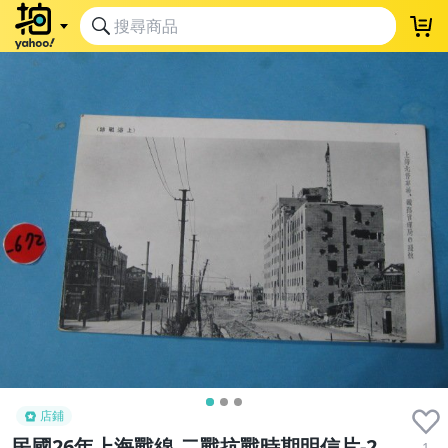
店鋪
民國26年上海戰線,二戰抗戰時期明信片-2
1