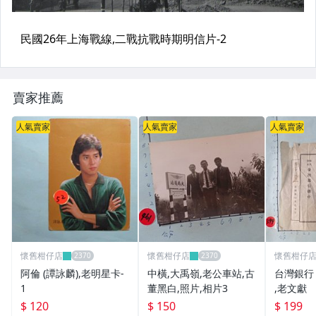
賣家推薦
人氣賣家
人氣賣家
人氣賣家
懷舊柑仔店
懷舊柑仔店
懷舊柑仔
阿倫 (譚詠麟),老明星卡-
中橫,大禹嶺,老公車站,古
台灣銀行
1
董黑白,照片,相片3
,老文獻
$ 120
$ 150
$ 199