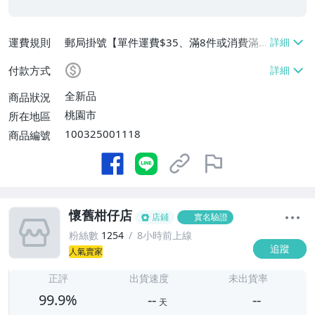
運費規則
郵局掛號【單件運費$35、滿8件或消費滿
$3500免運費】
付款方式
全新品
商品狀況
桃園市
所在地區
100325001118
商品編號
懷舊柑仔店
店鋪
實名驗證
粉絲數
1254
8小時前上線
追蹤
人氣賣家
-
-
正評
出貨速度
未出貨率
99.9%
--
--
天