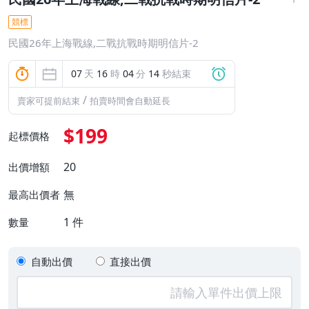
競標
民國26年上海戰線,二戰抗戰時期明信片-2
07
天
16
時
04
分
13
秒結束
/
賣家可提前結束
拍賣時間會自動延長
$199
起標價格
20
出價增額
無
最高出價者
1
件
數量
自動出價
直接出價