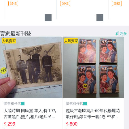
競標
競標
競標
賣家最新刊登
看更多
人氣賣家
人氣賣家
懷舊柑仔店
懷舊柑仔店
大陸時期 國民黨 軍人,特工??,
超級古老時期,5-60年代楊麗花
古董黑白,照片,相片(老兵民國3
歌仔戲,錄音帶一套4卷 **稀少
8年從大陸帶來台灣的) **稀少
品
$ 299
$ 800
品6