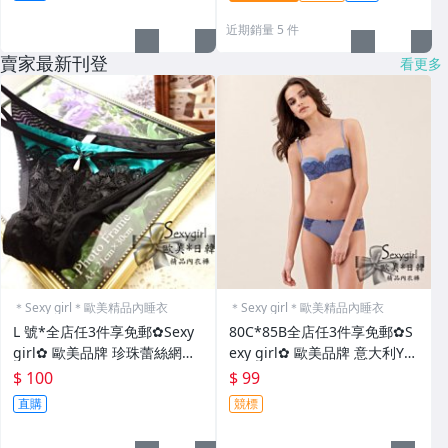
近期銷量 5 件
賣家最新刊登
看更多
＊Sexy girl＊歐美精品內睡衣
＊Sexy girl＊歐美精品內睡衣
L 號*全店任3件享免郵✿Sexy
80C*85B全店任3件享免郵✿S
girl✿ 歐美品牌 珍珠蕾絲網紗
exy girl✿ 歐美品牌 意大利Y家
細帶 三角褲 【黑綠】
蕾絲印花柔絲 1/2罩內衣【灰
$ 100
$ 99
藍】
直購
競標