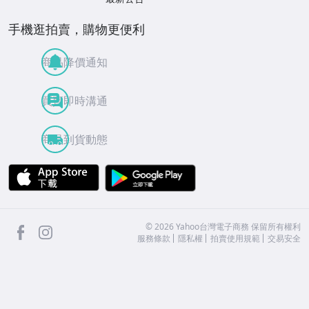
手機逛拍賣，購物更便利
商品降價通知
買賣即時溝通
商品到貨動態
APP Store
Google Play
facebook
Instagram
©
2026
Yahoo台灣電子商務 保留所有權利
服務條款
隱私權
拍賣使用規範
交易安全