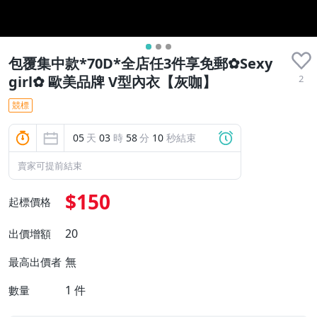
包覆集中款*70D*全店任3件享免郵✿Sexy
2
girl✿ 歐美品牌 V型內衣【灰咖】
競標
05
天
03
時
58
分
09
秒結束
賣家可提前結束
$150
起標價格
20
出價增額
無
最高出價者
1
件
數量