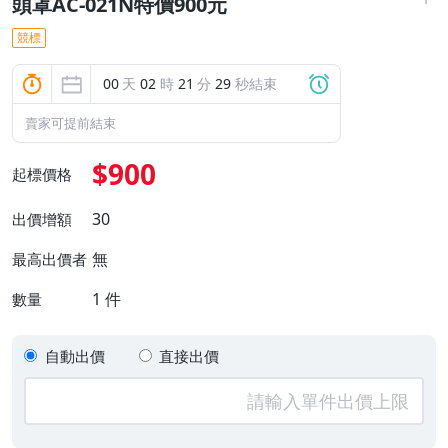
頭罩AC-021N特價900元
競標
00
天
02
時
21
分
29
秒結束
賣家可提前結束
$900
起標價格
30
出價增額
無
最高出價者
1
件
數量
自動出價
直接出價