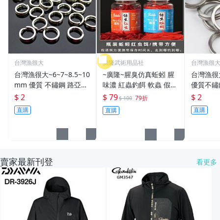
台灣漁很大
廣隆武術用品社
台灣漁很
台灣漁很大~6~7~8.5~10
~廣隆~腥臭仿真蚯蚓 腥
台灣漁很
mm 優質 不鏽鋼 路亞環
味濃 紅蟲釣餌 軟蟲 假蚯
優質不鏽
S型開口 扁平 打扁 打平
蚓 海魚餌 紅蟲 路亞餌
平 打扁 打平 路
$ 2
$ 79
$ 2
79折
$ 100
路亞 雙環 雙圈 強力
假餌 誘餌 仿生餌 擬餌
雙環 路亞環
直購
直購
直購
路亞軟餌
路亞環
賣家最新刊登
看更多