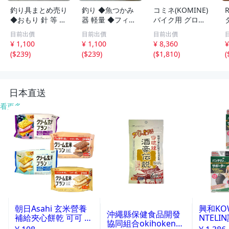
釣り具まとめ売り
釣り ◆魚つかみ
コミネ(KOMINE)
◆おもり 針 等 釣
器 軽量 ◆フィッ
バイク用 グロー
り 海釣り 川釣り
シュグリップ 防
ブ GK-2273 アー
目前出價
目前出價
目前出價
錆性 フィッシュ
バンメッシュグロ
¥ 1,100
¥ 1,100
¥ 8,360
¥
グリッパー コン
ーブ Grey Black
(
$239
)
(
$239
)
(
$1,810
)
(
パクト 魚掴み器
Lya
ステンレス鋼
日本直送
看更多
朝日Asahi 玄米營養
興和KO
沖繩縣保健食品開發
補給夾心餅乾 可可 72
NTELI
協同組合okihoken琉
g
號