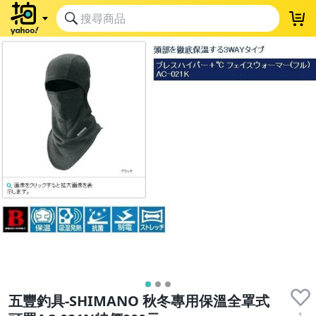
五豐釣具-SHIMANO 秋冬專用保溫全罩式
1