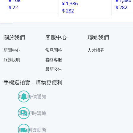
¥ 108
¥ 1,386
球酒豪傳說 premium
¥ 1,386
$ 22
$ 282
6包入
$ 282
關於我們
客服中心
聯絡我們
新聞中心
常見問答
人才招募
服務說明
聯絡客服
最新公告
手機逛拍賣，購物更便利
商品降價通知
買賣即時溝通
商品到貨動態