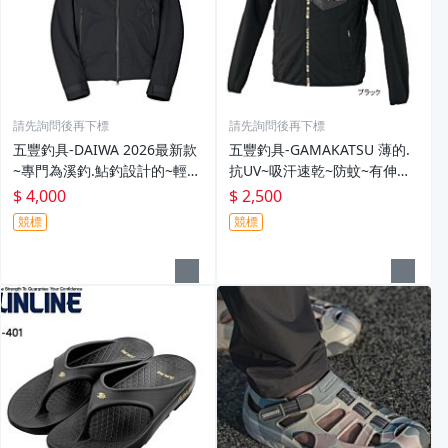
請先詢問後再下標
請先詢問後再下標
五豐釣具-DAIWA 2026最新款
五豐釣具-GAMAKATSU 薄的.
~專門為溪釣.鮎釣設計的~輕
抗UV~吸汗速乾~防蚊~有伸縮
便.薄的短版防水雨衣DR-3926J
彈性付帽防曬外套 GM-3547
$ 4,000
$ 2,500
外套特價4000元
特價2000元
競標
競標