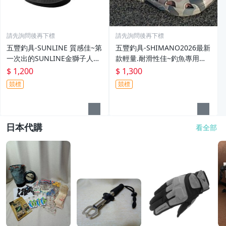
請先詢問後再下標
請先詢問後再下標
五豐釣具-SUNLINE 質感佳~第
五豐釣具-SHIMANO2026最新
一次出的SUNLINE金獅子人字
款輕量.耐滑性佳~釣魚專用布
夾腳拖鞋SUS-401特價1200元
希涼鞋 FS-091I特價1300元
$ 1,200
$ 1,300
競標
競標
日本代購
看全部