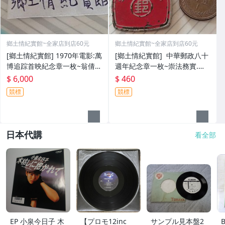
鄉土情紀實館~全家店到店60元
鄉土情紀實館~全家店到店60元
[鄉土情紀實館] 1970年電影:萬
[鄉土情紀實館] 中華郵政八十
博追踪首映紀念章一枚~翁倩
週年紀念章一枚~崇法務實.敬
玉.馮海主演~羅馬證章社.電話
業樂群~王叔朋敬贈~民國65年
$ 6,000
$ 460
六碼
競標
競標
日本代購
看全部
EP 小泉今日子 木
【プロモ12inc
サンプル見本盤2