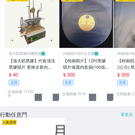
張大韜黑膠耳機專賣
柯南唱片&中古音響
柯南唱片&
【張大韜黑膠】代客清洗
【柯南唱片】12吋黑膠
【柯南唱片
黑膠唱片 更換全新內套
唱片保護內套袋(100張/
2公分)
(內袋)外套(外袋) 採用汪
包) 抗靜電半圓內套袋(台
護 外套 
$ 40
$ 300
$ 300
式超音波洗唱片機 洗片
灣製高品質)
100張(
直購
直購
直購
近期銷量 17730
近期銷量 70 件
近期銷量 5
件
行動任意門
看更多
人氣賣家