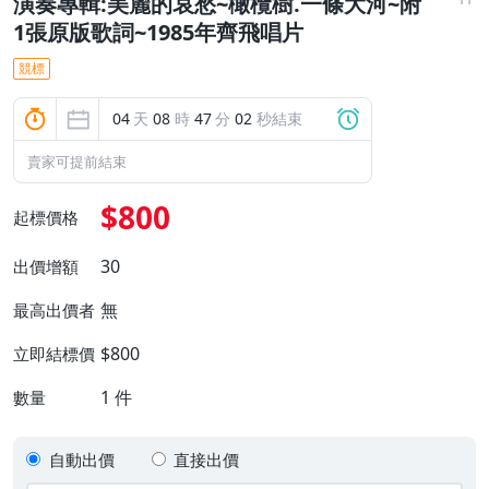
演奏專輯:美麗的哀愁~橄欖樹.一條大河~附
1張原版歌詞~1985年齊飛唱片
競標
04
天
08
時
47
分
01
秒結束
賣家可提前結束
$800
起標價格
30
出價增額
無
最高出價者
$800
立即結標價
1
件
數量
自動出價
直接出價