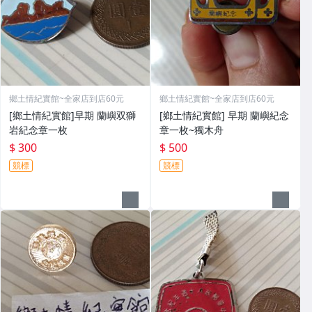
鄉土情紀實館~全家店到店60元
鄉土情紀實館~全家店到店60元
[鄉土情紀實館]早期 蘭嶼双獅
[鄉土情紀實館] 早期 蘭嶼紀念
岩紀念章一枚
章一枚~獨木舟
$ 300
$ 500
競標
競標