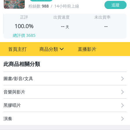
追蹤
粉絲數
988
14小時前上線
-
-
正評
出貨速度
未出貨率
100.0%
--
--
天
總評價
3685
-
首頁主打
商品分類
直播影片
-
sign
圖書/影音/文具
2
成人專區
圖書/影音/文具
古董、藝術與礦石
音樂與影片
玩具、模型與公仔
黑膠唱片
偶像、球員卡與郵幣
演奏
電玩遊戲與主機