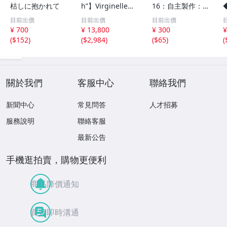
枯しに抱かれて
h”】Virginelle・
16：自主製作： T
Mickey B. / Luck
ORAYA 第12回
目前出價
目前出價
目前出價
y Tango・Let Th
秋田県吹奏楽コン
¥ 700
¥ 13,800
¥ 300
¥
e Rain 他 (VEJT-8
クール シングル
(
$152
)
(
$2,984
)
(
$65
)
(
9147)
レコード
關於我們
客服中心
聯絡我們
新聞中心
常見問答
人才招募
服務說明
聯絡客服
最新公告
手機逛拍賣，購物更便利
商品降價通知
買賣即時溝通