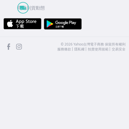
商品到貨動態
APP Store
Google Play
facebook
Instagram
©
2026
Yahoo台灣電子商務 保留所有權利
服務條款
隱私權
拍賣使用規範
交易安全