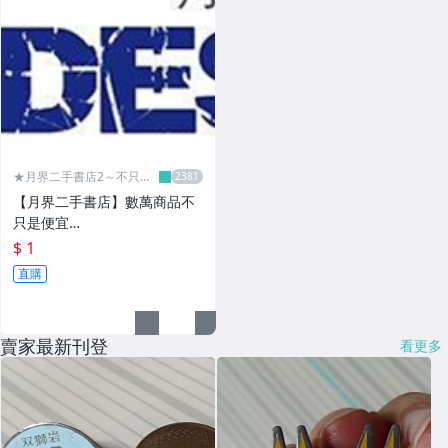
★月界二手書店2～不只是
便宜...★
【月界二手書店】數萬商品不
只是便宜…
$ 1
直購
賣家最新刊登
看更多