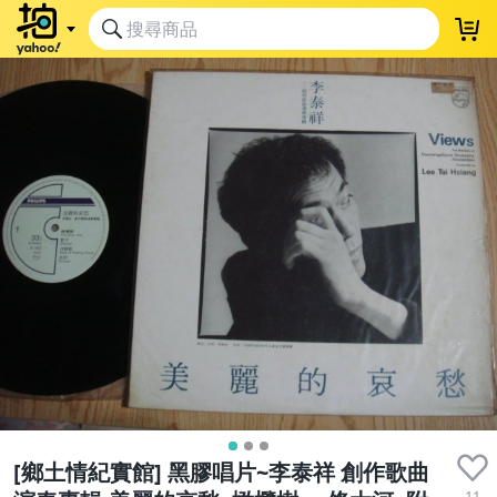
[鄉土情紀實館] 黑膠唱片~李泰祥 創作歌曲
11