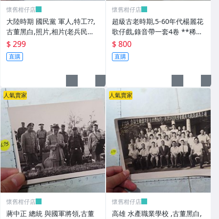
懷舊柑仔店
懷舊柑仔店
大陸時期 國民黨 軍人,特工??,
超級古老時期,5-60年代楊麗花
古董黑白,照片,相片(老兵民國3
歌仔戲,錄音帶一套4卷 **稀少
8年從大陸帶來台灣的) **稀少
品
$ 299
$ 800
品6
直購
直購
人氣賣家
人氣賣家
懷舊柑仔店
懷舊柑仔店
蔣中正 總統 與國軍將領,古董
高雄 水產職業學校 ,古董黑白,