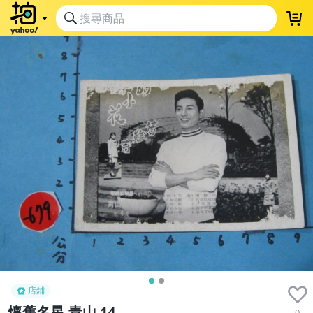
店鋪
懷舊名星,青山 14
0