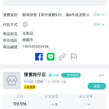
運費規則
郵局掛號【單件運費$35、滿8件或消費滿
$3500免運費】
付款方式
全新品
商品狀況
桃園市
所在地區
100330303458
商品編號
懷舊柑仔店
店鋪
實名驗證
粉絲數
1254
2小時前上線
追蹤
人氣賣家
-
-
正評
出貨速度
未出貨率
99.9%
--
--
天