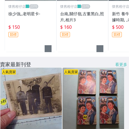
懷舊柑仔店
懷舊柑仔店
懷舊柑仔
徐少強,,老明星卡-
台南,關仔嶺,古董黑白,照
新竹 養
片,相片3
據時期, ,老文
品
$ 150
$ 160
$ 500
競標
競標
競標
賣家最新刊登
看更多
人氣賣家
人氣賣家