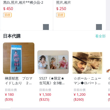
黑白,照片,相片**稀少品-2
照片,相片
$ 450
$ 250
競標
競標
日本代購
看全部
榊原郁恵 ブロマ
S527《★限定★
☆ポール・ニュー
イドしおり ２枚
生写真》全3種セ
マン◆ロバート・
組 レトロ 送料
ット【井口裕香】
レッドフォード◆
目前出價
目前出價
目前出價
１１０円 未開封
FLASH（フラッシ
サイン入り写真◆
¥ 180
¥ 1,500
¥ 1,200
¥
ュ）2026年8月18
30x20㎝☆
(
$39
)
(
$325
)
(
$260
)
(
日・25日合併号
★セブンネット限