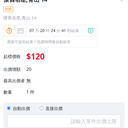
競標
懷舊名星,青山 14
07
天
20
時
24
分
40
秒結束
/
賣家可提前結束
拍賣時間會自動延長
$120
起標價格
20
出價增額
無
最高出價者
1
件
數量
自動出價
直接出價