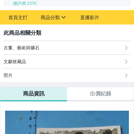
總評價
2370
-
首頁主打
商品分類
直播影片
-
sign
其它
2
古董、藝術與礦石
文獻收藏品
照片
商品資訊
出價紀錄