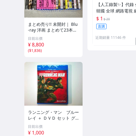
【人工錄製✨】代錄 
韓國 全球 網路電視 
播 串流 OTT VOD
$ 1
$ 20
家 MP4 TS
まとめ売り!! 未開封｜ Blu
直購
-ray 洋画 まとめて23本セ
ット!! プラトーン/オデッ
近期銷量 11146 件
目前出價
セイ/ボヘミアン・ラプソ
¥ 8,800
ディ/フューリー/スパイダ
(
$1,836
)
ーマン3/他
ランニング・マン ブルー
レイ ＋ ＤＶＤ セット グ
レン・パウエル エドガ
目前出價
ー・ライト
¥ 1,000