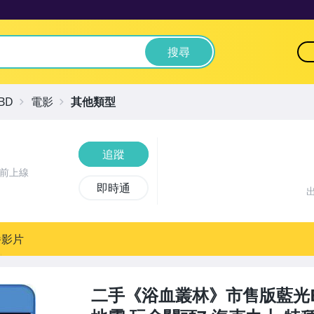
搜尋
BD
電影
其他類型
追蹤
時前上線
即時通
播影片
二手《浴血叢林》市售版藍光B