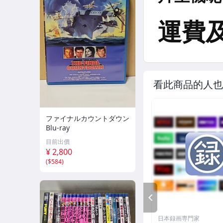
看此商品的人也
ファイナルカウントダウン
Blu-ray
目前出價
¥ 2,800
(
$584
)
PREV
日本録画専門家