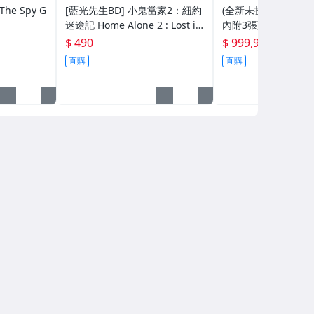
he Spy G
[藍光先生BD] 小鬼當家2：紐約
(全新未拆封)2018 
迷途記 Home Alone 2 : Lost in
內附3張藍光(得利公
New York
價
$ 490
$ 999,999
直購
直購