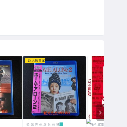
超人氣賣家
NEXT
藍 光 先 生 影 音 商 城
時尚.電影.音樂.棒球