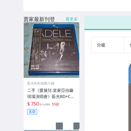
賣家最新刊登
看更多
分級
藍光&布袋戲小舖
二手《愛黛兒:皇家亞伯廳
現場演唱會》藍光BD+CD
雙碟典藏版(正版公司貨)
$ 750
55折
$ 1,380
直購