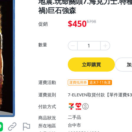
地震.玩命關頭7.海克力士.特
禍)巨石強森
$450
$798
促銷
數量
立即購買
加
運費活動
運費抵用券
週末7-11免運
運費規則
7-ELEVEN取貨付款【單件運費$3
取貨不付款【單件運費$38、消費
付款方式
【單件運費$60、消費滿$120
費滿$1200免運費】
二手品
商品狀況
台中市
所在地區