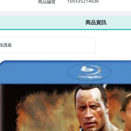
100335214036
商品編號
7-ELEVEN 運費只要
38
元
不限金額、筆數，筆筆優惠無限次！
商品資訊
保護級