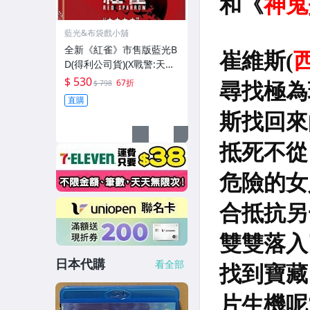
藍光&布袋戲小舖
全新《紅雀》市售版藍光B
D(得利公司貨)(X戰警:天啟.
母親.派特的幸福劇本.翻轉
$ 530
67折
$ 798
幸福.飢餓遊戲.星際過客)珍
直購
妮佛勞倫斯
日本代購
看全部