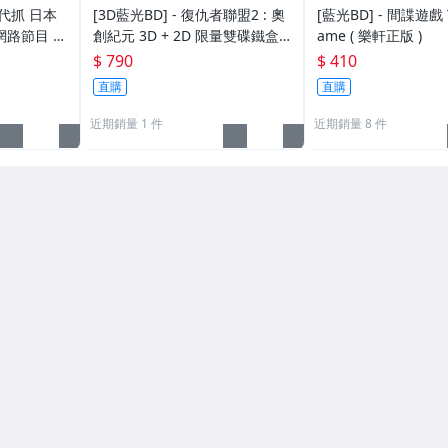
代抓 日本
[3D藍光BD] - 復仇者聯盟2 : 奧
[藍光BD] - 間諜遊戲 T
網路節目 直
創紀元 3D + 2D 限量雙碟鐵盒
ame ( 樂軒正版 )
 日本録画専門
版 ( 得利公司貨 )
$ 790
$ 410
直購
直購
近期銷量 1 件
近期銷量 8 件