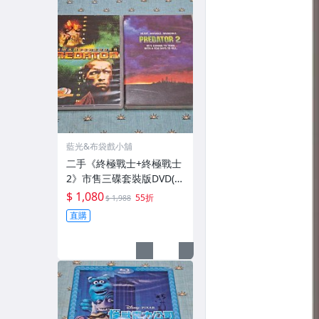
藍光&布袋戲小舖
二手《終極戰士+終極戰士
2》市售三碟套裝版DVD(得
利公司貨)
$ 1,080
55折
$ 1,988
直購