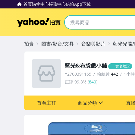
首頁
購物中心
帳務中心
信箱
App下載
Yahoo拍賣
拍賣
圖書/影音/文具
音樂與影片
藍光光碟/
藍光&布袋戲小舖
實名驗證
Y2700391165
粉絲數
442
1小
正評
99.8%
(
840
)
首頁主打
商品分類
直
sign
圖書/影音/文具