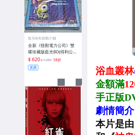
藍光&布袋戲小舖
全新《怪獸電力公司》雙
碟珍藏版藍光BD(得利公司
貨)(冰雪奇緣2.玩具總動員
$ 620
58折
$ 1,080
4.可可夜總會.魔髮奇緣.瓦
直購
力.大英雄天團)