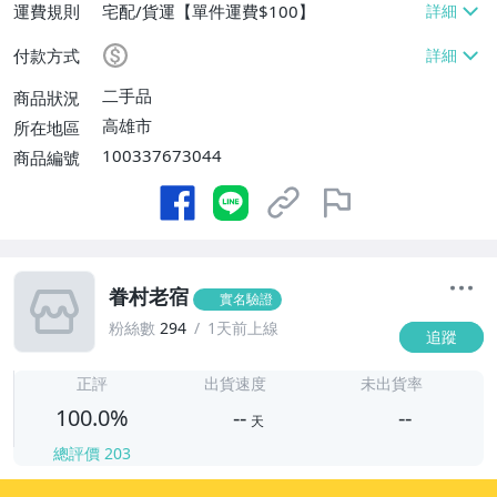
運費規則
宅配/貨運【單件運費$100】
付款方式
二手品
商品狀況
高雄市
所在地區
100337673044
商品編號
眷村老宿
實名驗證
粉絲數
294
1天前上線
追蹤
-
-
正評
出貨速度
未出貨率
100.0%
--
--
天
總評價
203
-