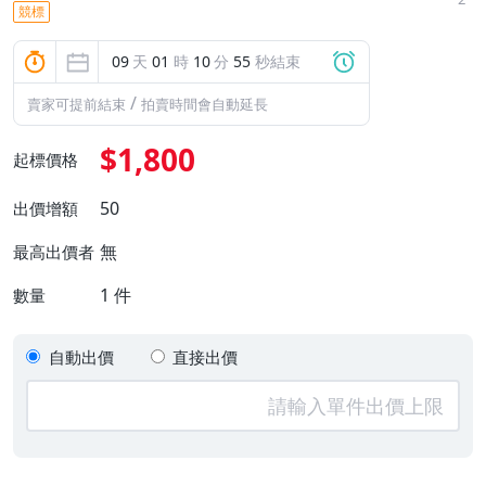
競標
09
天
01
時
10
分
54
秒結束
/
賣家可提前結束
拍賣時間會自動延長
$1,800
起標價格
50
出價增額
無
最高出價者
1
件
數量
自動出價
直接出價