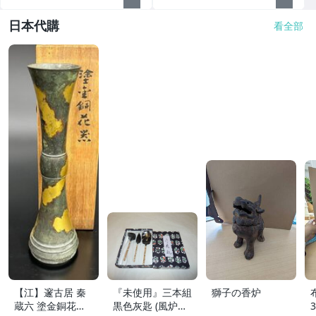
日本代購
看全部
【江】邃古居 秦
『未使用』三本組
獅子の香炉
蔵六 塗金銅花器
黒色灰匙 (風炉用)