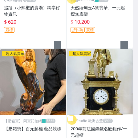
追蹤（小辣椒的賣場）獨享好
天然緬甸玉A貨翡翠、一元起
物資訊
標無底價
$ 620
$ 10,200
競標
折扣碼
競標
超人氣賣家
超人氣賣家
【壓箱寶】 阿寶託拍網
ZH Studio 歐洲古董
【壓箱寶】百元起標 藝品競標
200年前法國鐘錶名匠鉅作/一
元起標