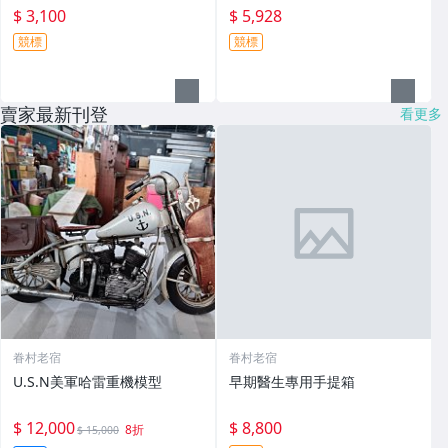
$ 3,100
$ 5,928
競標
競標
賣家最新刊登
看更多
眷村老宿
眷村老宿
U.S.N美軍哈雷重機模型
早期醫生專用手提箱
$ 12,000
$ 8,800
8折
$ 15,000