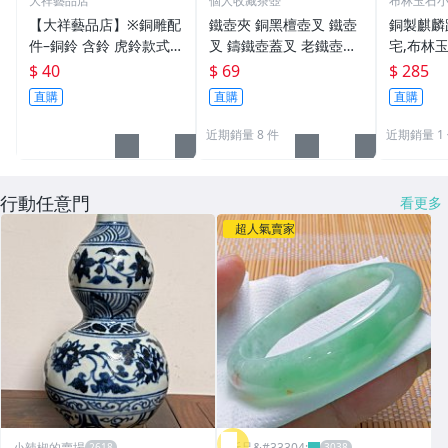
大祥藝品店
個人收藏茶壺
布林玉石
【大祥藝品店】※銅雕配
鐵壺夾 銅黑檀壺叉 鐵壺
銅製麒麟
件–銅鈴 含鈴 虎鈴款式
叉 鑄鐵壺蓋叉 老鐵壺夾
宅,布林玉
吊飾 銅製
子配件 生鐵壺器 老鐵壺
6，贈中
$ 40
$ 69
$ 285
器
五帝錢吊
直購
直購
直購
近期銷量 8 件
近期銷量 1
行動任意門
看更多
超人氣賣家
小辣椒的賣場
昕品&#33304;