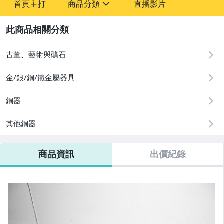
首頁主打
商品分類
直播影片
-
sign
2
古董、藝術與礦石
圖書/影音/文具
古董、藝術與礦石
金/銀/銅/鐵金屬器具
手機、配件與通訊
銅器
相機、攝影與周邊
其他銅器
運動、戶外與休閒
商品資訊
出價紀錄
居家、家具與園藝
玩具、模型與公仔
男性精品與服飾
偶像、球員卡與郵幣