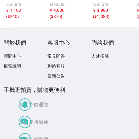
直径約9cm×高さ
化粧箱
目前出價
目前出價
目前出價
30cm 在銘 共箱
¥ 1,100
¥ 4,000
¥ 4,980
¥
古美術品(華道具
(
$240
)
(
$870
)
(
$1,083
)
(
花生花瓶花生飾
壺)BXZ2737 LTah
kp CTqxaf
關於我們
客服中心
聯絡我們
新聞中心
常見問答
人才招募
服務說明
聯絡客服
最新公告
手機逛拍賣，購物更便利
商品降價通知
買賣即時溝通