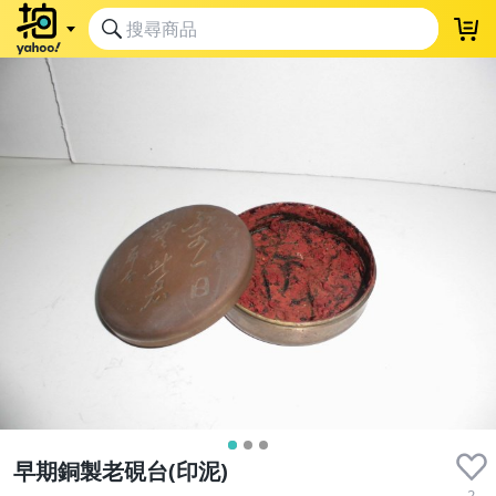
早期銅製老硯台(印泥)
2