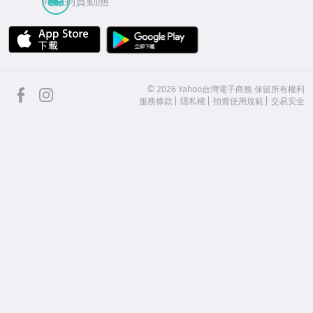
商品到貨動態
APP Store
Google Play
facebook
Instagram
©
2026
Yahoo台灣電子商務 保留所有權利
服務條款
隱私權
拍賣使用規範
交易安全