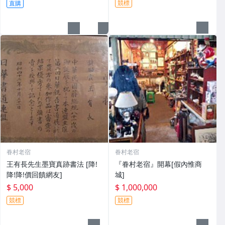
競標
直購
眷村老宿
眷村老宿
王有長先生墨寶真跡書法 [降!
『眷村老宿』開幕[假內惟商
降!降!價回饋網友]
城]
$ 5,000
$ 1,000,000
競標
競標